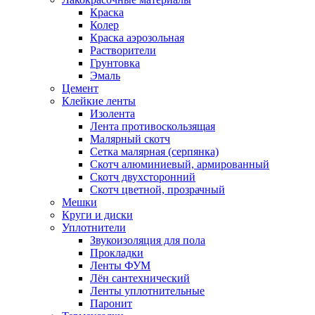
Краска
Колер
Краска аэрозольная
Растворители
Грунтовка
Эмаль
Цемент
Клейкие ленты
Изолента
Лента противоскользящая
Малярный скотч
Сетка малярная (серпянка)
Скотч алюминиевый, армированный
Скотч двухсторонний
Скотч цветной, прозрачный
Мешки
Круги и диски
Уплотнители
Звукоизоляция для пола
Прокладки
Ленты ФУМ
Лён сантехнический
Ленты уплотнительные
Паронит