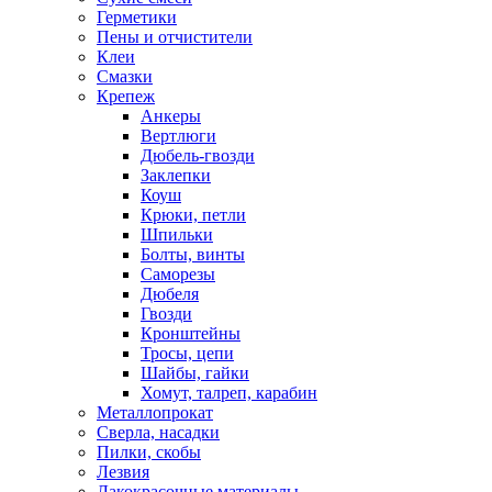
Герметики
Пены и отчистители
Клеи
Смазки
Крепеж
Анкеры
Вертлюги
Дюбель-гвозди
Заклепки
Коуш
Крюки, петли
Шпильки
Болты, винты
Саморезы
Дюбеля
Гвозди
Кронштейны
Тросы, цепи
Шайбы, гайки
Хомут, талреп, карабин
Металлопрокат
Сверла, насадки
Пилки, скобы
Лезвия
Лакокрасочные материалы