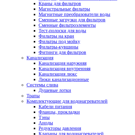
Краны для фильтров
Магистральные фильтры
Магнитные преобразователи воды
Сменные загрузки для фильтров
Новости и Акции
Сменные фильтроэлементы
Тест-полоски для воды
Фильтры на кран
Оплата и доставка
Фильтры под мойку
Сервис-центр
Фильтры-кувшины
Фитинги для фильтров
Канализация
Адреса Сервис-центров
Канализация наружняя
Канализация внутренняя
Канализация люкс
Люки канализационные
Системы слива
Обмен и возврат товара
Душевые лотки
Трапы
Комплектующие для водонагревателей
Вакансии
Кабели питания
Контакты
Фланцы, прокладки
Тэны
Аноды
Редукторы давления
Клапаны для водонагревателей