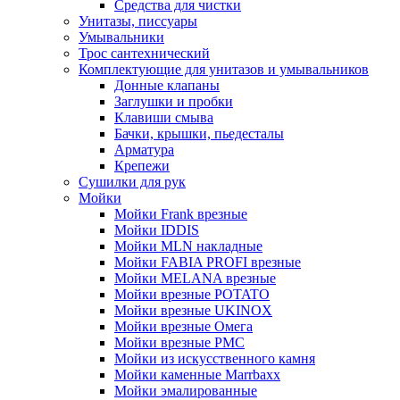
Средства для чистки
Унитазы, писсуары
Умывальники
Трос сантехнический
Комплектующие для унитазов и умывальников
Донные клапаны
Заглушки и пробки
Клавиши смыва
Бачки, крышки, пьедесталы
Арматура
Крепежи
Сушилки для рук
Мойки
Мойки Frank врезные
Мойки IDDIS
Мойки MLN накладные
Мойки FABIA PROFI врезные
Мойки MELANA врезные
Мойки врезные POTATO
Мойки врезные UKINOX
Мойки врезные Омега
Мойки врезные РМС
Мойки из искусственного камня
Мойки каменные Marrbaxx
Мойки эмалированные