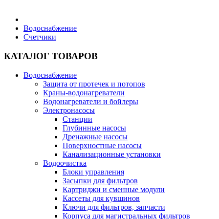
Бытовая техника
Водоснабжение
Счетчики
Хозяйственные товары
КАТАЛОГ ТОВАРОВ
Водоснабжение
Защита от протечек и потопов
Краны-водонагреватели
Строительные товары
Водонагреватели и бойлеры
Электронасосы
Станции
Глубинные насосы
Дренажные насосы
Поверхностные насосы
Все для бани
Канализационные установки
Водоочистка
Блоки управления
Блог
Засыпки для фильтров
Картриджи и сменные модули
Кассеты для кувшинов
Полезные статьи
Ключи для фильтров, запчасти
Корпуса для магистральных фильтров