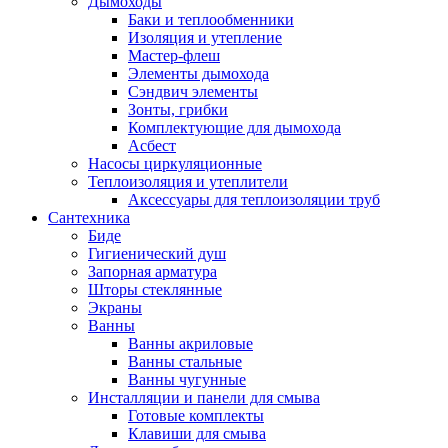
Дымоходы
Баки и теплообменники
Изоляция и утепление
Мастер-флеш
Элементы дымохода
Сэндвич элементы
Зонты, грибки
Комплектующие для дымохода
Асбест
Насосы циркуляционные
Теплоизоляция и утеплители
Аксессуары для теплоизоляции труб
Сантехника
Биде
Гигиенический душ
Запорная арматура
Шторы стеклянные
Экраны
Ванны
Ванны акриловые
Ванны стальные
Ванны чугунные
Инсталляции и панели для смыва
Готовые комплекты
Клавиши для смыва