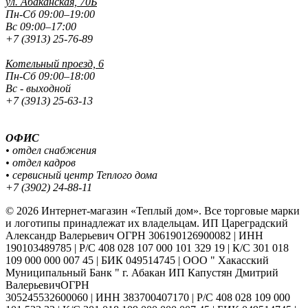
ул. Абаканская, 70Б
Пн-Сб 09:00–19:00
Вс 09:00–17:00
+7 (3913) 25-76-89
Котельный проезд, 6
Пн-Сб 09:00–18:00
Вс - выходной
+7 (3913) 25-63-13
ОФИС
• отдел снабжения
• отдел кадров
• сервисный центр Теплого дома
+7 (3902) 24-88-11
© 2026 Интернет-магазин «Теплый дом». Все торговые марки
и логотипы принадлежат их владельцам. ИП Цареградский
Александр Валерьевич ОГРН 306190126900082 | ИНН
190103489785 | Р/С 408 028 107 000 101 329 19 | К/С 301 018
109 000 000 007 45 | БИК 049514745 | ООО " Хакасский
Муниципальный Банк " г. Абакан ИП Капустян Дмитрий
ВалерьевичОГРН
305245532600060 | ИНН 383700407170 | Р/С 408 028 109 000