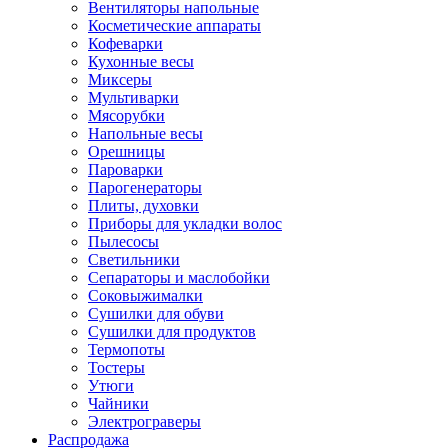
Вентиляторы напольные
Косметические аппараты
Кофеварки
Кухонные весы
Миксеры
Мультиварки
Мясорубки
Напольные весы
Орешницы
Пароварки
Парогенераторы
Плиты, духовки
Приборы для укладки волос
Пылесосы
Светильники
Сепараторы и маслобойки
Соковыжималки
Сушилки для обуви
Сушилки для продуктов
Термопоты
Тостеры
Утюги
Чайники
Электрограверы
Распродажа