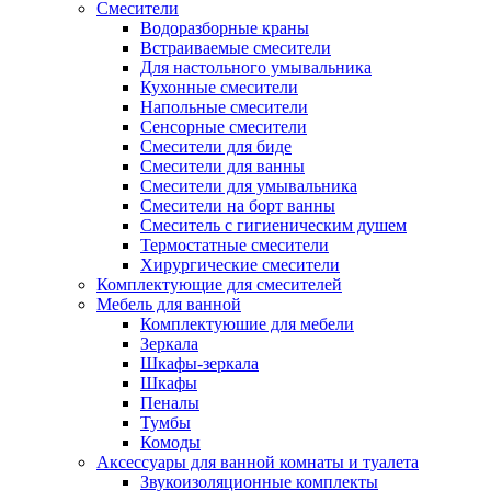
Смесители
Водоразборные краны
Встраиваемые смесители
Для настольного умывальника
Кухонные смесители
Напольные смесители
Сенсорные смесители
Смесители для биде
Смесители для ванны
Смесители для умывальника
Смесители на борт ванны
Смеситель с гигиеническим душем
Термостатные смесители
Хирургические смесители
Комплектующие для смесителей
Мебель для ванной
Комплектуюшие для мебели
Зеркала
Шкафы-зеркала
Шкафы
Пеналы
Тумбы
Комоды
Аксессуары для ванной комнаты и туалета
Звукоизоляционные комплекты