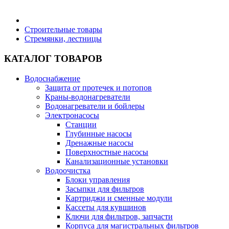
Бытовая техника
Строительные товары
Стремянки, лестницы
Хозяйственные товары
КАТАЛОГ ТОВАРОВ
Водоснабжение
Защита от протечек и потопов
Краны-водонагреватели
Строительные товары
Водонагреватели и бойлеры
Электронасосы
Станции
Глубинные насосы
Дренажные насосы
Поверхностные насосы
Все для бани
Канализационные установки
Водоочистка
Блоки управления
Блог
Засыпки для фильтров
Картриджи и сменные модули
Кассеты для кувшинов
Полезные статьи
Ключи для фильтров, запчасти
Корпуса для магистральных фильтров