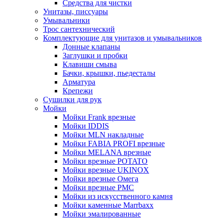
Средства для чистки
Унитазы, писсуары
Умывальники
Трос сантехнический
Комплектующие для унитазов и умывальников
Донные клапаны
Заглушки и пробки
Клавиши смыва
Бачки, крышки, пьедесталы
Арматура
Крепежи
Сушилки для рук
Мойки
Мойки Frank врезные
Мойки IDDIS
Мойки MLN накладные
Мойки FABIA PROFI врезные
Мойки MELANA врезные
Мойки врезные POTATO
Мойки врезные UKINOX
Мойки врезные Омега
Мойки врезные РМС
Мойки из искусственного камня
Мойки каменные Marrbaxx
Мойки эмалированные