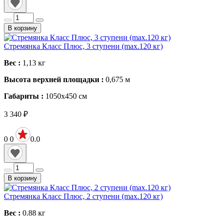
В корзину
Стремянка Класс Плюс, 3 ступени (max.120 кг)
Вес :
1,13
кг
Высота верхней площадки :
0,675
м
Габариты :
1050х450
см
3 340
₽
0
0
0.0
В корзину
Стремянка Класс Плюс, 2 ступени (max.120 кг)
Вес :
0.88
кг