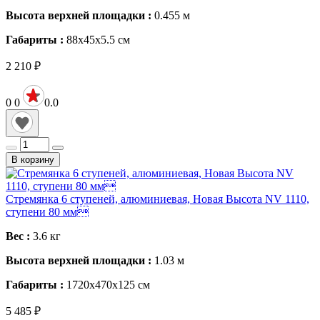
Высота верхней площадки :
0.455
м
Габариты :
88х45х5.5
см
2 210
₽
0
0
0.0
В корзину
Стремянка 6 ступеней, алюминиевая, Новая Высота NV 1110,
ступени 80 мм
Вес :
3.6
кг
Высота верхней площадки :
1.03
м
Габариты :
1720х470х125
см
5 485
₽