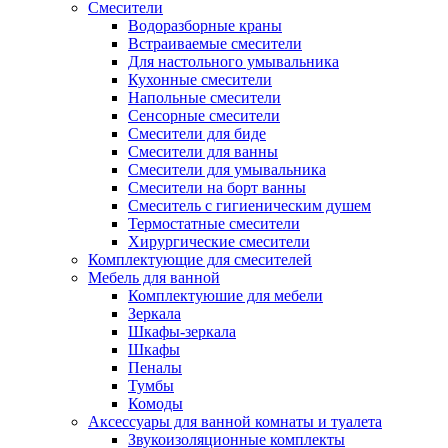
Смесители
Водоразборные краны
Встраиваемые смесители
Для настольного умывальника
Кухонные смесители
Напольные смесители
Сенсорные смесители
Смесители для биде
Смесители для ванны
Смесители для умывальника
Смесители на борт ванны
Смеситель с гигиеническим душем
Термостатные смесители
Хирургические смесители
Комплектующие для смесителей
Мебель для ванной
Комплектуюшие для мебели
Зеркала
Шкафы-зеркала
Шкафы
Пеналы
Тумбы
Комоды
Аксессуары для ванной комнаты и туалета
Звукоизоляционные комплекты