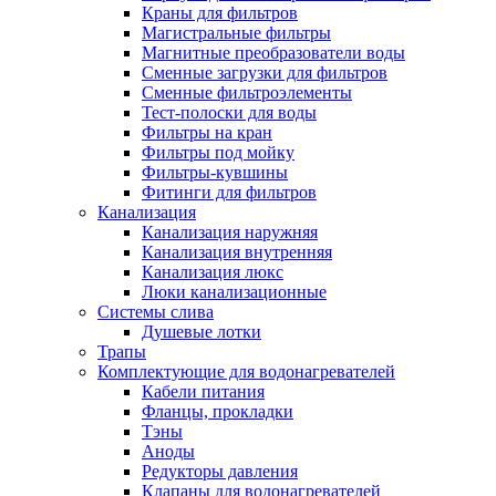
Краны для фильтров
Магистральные фильтры
Магнитные преобразователи воды
Сменные загрузки для фильтров
Новости и Акции
Сменные фильтроэлементы
Тест-полоски для воды
Фильтры на кран
Оплата и доставка
Фильтры под мойку
Сервис-центр
Фильтры-кувшины
Фитинги для фильтров
Канализация
Адреса Сервис-центров
Канализация наружняя
Канализация внутренняя
Канализация люкс
Люки канализационные
Системы слива
Обмен и возврат товара
Душевые лотки
Трапы
Комплектующие для водонагревателей
Вакансии
Кабели питания
Контакты
Фланцы, прокладки
Тэны
Аноды
Редукторы давления
Клапаны для водонагревателей