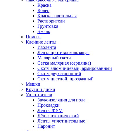
Краска
Колер
Краска аэрозольная
Растворители
Грунтовка
Эмаль
Цемент
Клейкие ленты
Изолента
Лента противоскользящая
Малярный скотч
Сетка малярная (серпянка)
Скотч алюминиевый, армированный
Скотч двухсторонний
Скотч цветной, прозрачный
Мешки
Круги и диски
Уплотнители
Звукоизоляция для пола
Прокладки
Ленты ФУМ
Лён сантехнический
Ленты уплотнительные
Паронит