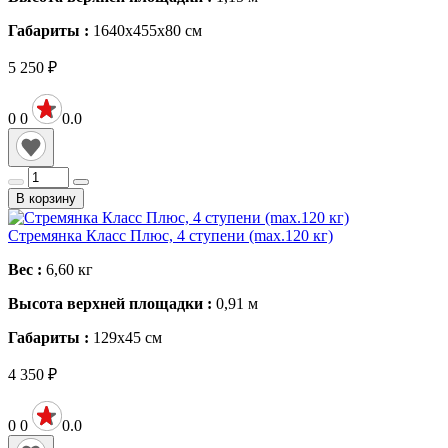
Габариты :
1640х455х80
см
5 250
₽
0
0
0.0
В корзину
Стремянка Класс Плюс, 4 ступени (max.120 кг)
Вес :
6,60
кг
Высота верхней площадки :
0,91
м
Габариты :
129х45
см
4 350
₽
0
0
0.0