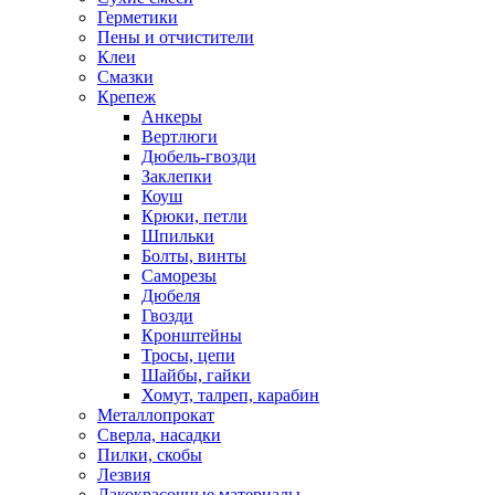
Герметики
Пены и отчистители
Клеи
Смазки
Крепеж
Анкеры
Вертлюги
Дюбель-гвозди
Заклепки
Коуш
Крюки, петли
Шпильки
Болты, винты
Саморезы
Дюбеля
Гвозди
Кронштейны
Тросы, цепи
Шайбы, гайки
Хомут, талреп, карабин
Металлопрокат
Сверла, насадки
Пилки, скобы
Лезвия
Лакокрасочные материалы