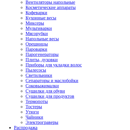
Вентиляторы напольные
Косметические аппараты
Кофеварки
Кухонные весы
Миксеры
Мультиварки
Мясорубки
Напольные весы
Орешницы
Пароварки
Парогенераторы
Плиты, духовки
Приборы для укладки волос
Пылесосы
Светильники
Сепараторы и маслобойки
Соковыжималки
Сушилки для обуви
Сушилки для продуктов
Термопоты
Тостеры
Утюги
Чайники
Электрограверы
Распродажа