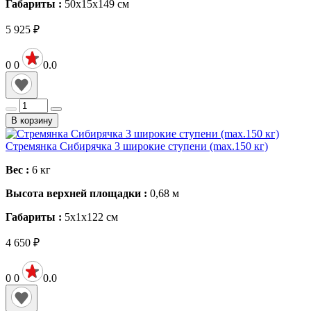
Габариты :
50x15x149
см
5 925
₽
0
0
0.0
В корзину
Стремянка Сибирячка 3 широкие ступени (max.150 кг)
Вес :
6
кг
Высота верхней площадки :
0,68
м
Габариты :
5х1х122
см
4 650
₽
0
0
0.0