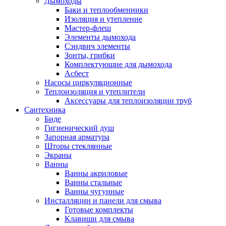
Дымоходы
Баки и теплообменники
Изоляция и утепление
Мастер-флеш
Элементы дымохода
Сэндвич элементы
Зонты, грибки
Комплектующие для дымохода
Асбест
Насосы циркуляционные
Теплоизоляция и утеплители
Аксессуары для теплоизоляции труб
Сантехника
Биде
Гигиенический душ
Запорная арматура
Шторы стеклянные
Экраны
Ванны
Ванны акриловые
Ванны стальные
Ванны чугунные
Инсталляции и панели для смыва
Готовые комплекты
Клавиши для смыва