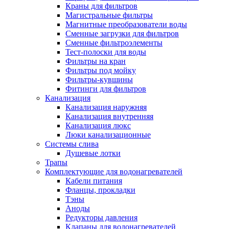
Краны для фильтров
Магистральные фильтры
Магнитные преобразователи воды
Сменные загрузки для фильтров
Новости и Акции
Сменные фильтроэлементы
Тест-полоски для воды
Фильтры на кран
Оплата и доставка
Фильтры под мойку
Сервис-центр
Фильтры-кувшины
Фитинги для фильтров
Канализация
Адреса Сервис-центров
Канализация наружняя
Канализация внутренняя
Канализация люкс
Люки канализационные
Системы слива
Обмен и возврат товара
Душевые лотки
Трапы
Комплектующие для водонагревателей
Вакансии
Кабели питания
Контакты
Фланцы, прокладки
Тэны
Аноды
Редукторы давления
Клапаны для водонагревателей