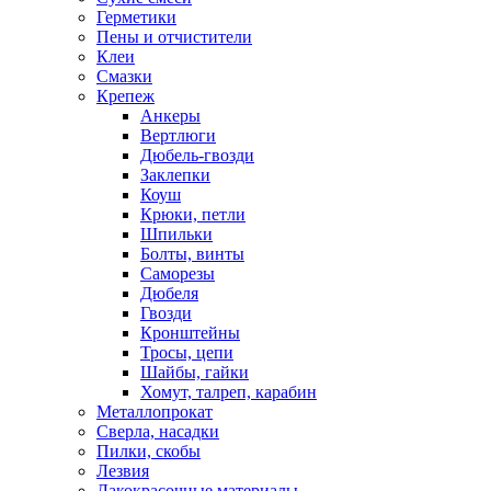
Герметики
Пены и отчистители
Клеи
Смазки
Крепеж
Анкеры
Вертлюги
Дюбель-гвозди
Заклепки
Коуш
Крюки, петли
Шпильки
Болты, винты
Саморезы
Дюбеля
Гвозди
Кронштейны
Тросы, цепи
Шайбы, гайки
Хомут, талреп, карабин
Металлопрокат
Сверла, насадки
Пилки, скобы
Лезвия
Лакокрасочные материалы