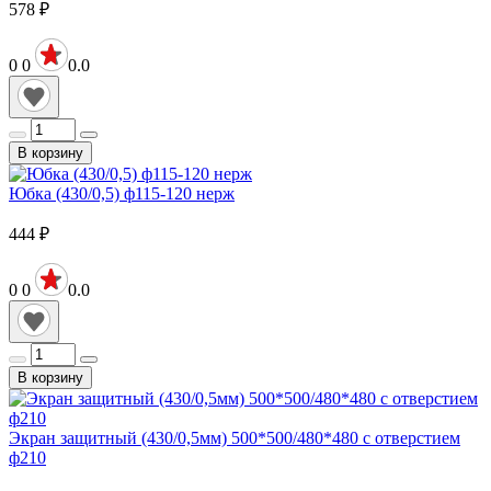
578
₽
0
0
0.0
В корзину
Юбка (430/0,5) ф115-120 нерж
444
₽
0
0
0.0
В корзину
Экран защитный (430/0,5мм) 500*500/480*480 с отверстием
ф210