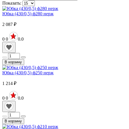
Показать:
Юбка (430/0,5) ф280 нерж
2 087
₽
0
0
0.0
В корзину
Юбка (430/0,5) ф250 нерж
1 214
₽
0
0
0.0
В корзину