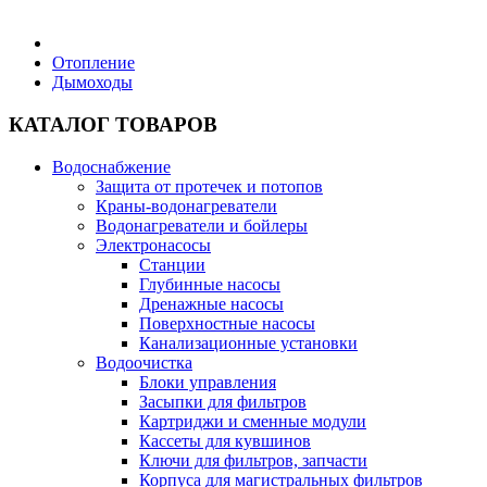
Бытовая техника
Отопление
Дымоходы
Хозяйственные товары
КАТАЛОГ ТОВАРОВ
Водоснабжение
Защита от протечек и потопов
Краны-водонагреватели
Строительные товары
Водонагреватели и бойлеры
Электронасосы
Станции
Глубинные насосы
Дренажные насосы
Поверхностные насосы
Все для бани
Канализационные установки
Водоочистка
Блоки управления
Блог
Засыпки для фильтров
Картриджи и сменные модули
Кассеты для кувшинов
Полезные статьи
Ключи для фильтров, запчасти
Корпуса для магистральных фильтров