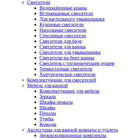
Смесители
Водоразборные краны
Встраиваемые смесители
Для настольного умывальника
Кухонные смесители
Напольные смесители
Сенсорные смесители
Смесители для биде
Смесители для ванны
Смесители для умывальника
Смесители на борт ванны
Смеситель с гигиеническим душем
Термостатные смесители
Хирургические смесители
Комплектующие для смесителей
Мебель для ванной
Комплектуюшие для мебели
Зеркала
Шкафы-зеркала
Шкафы
Пеналы
Тумбы
Комоды
Аксессуары для ванной комнаты и туалета
Звукоизоляционные комплекты