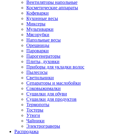
Вентиляторы напольные
Косметические аппараты
Кофеварки
Кухонные весы
Миксеры
Мультиварки
Мясорубки
Напольные весы
Орешницы
Пароварки
Парогенераторы
Плиты, духовки
Приборы для укладки волос
Пылесосы
Светильники
Сепараторы и маслобойки
Соковыжималки
Сушилки для обуви
Сушилки для продуктов
Термопоты
Тостеры
Утюги
Чайники
Электрограверы
Распродажа