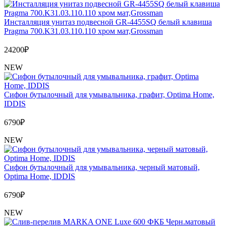
Инсталляция унитаз подвесной GR-4455SQ белый клавиша
Pragma 700.K31.03.110.110 хром мат,Grossman
24200
₽
NEW
Сифон бутылочный для умывальника, графит, Optima Home,
IDDIS
6790
₽
NEW
Сифон бутылочный для умывальника, черный матовый,
Optima Home, IDDIS
6790
₽
NEW