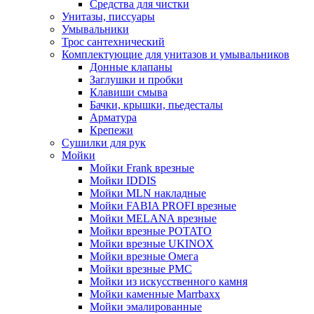
Средства для чистки
Унитазы, писсуары
Умывальники
Трос сантехнический
Комплектующие для унитазов и умывальников
Донные клапаны
Заглушки и пробки
Клавиши смыва
Бачки, крышки, пьедесталы
Арматура
Крепежи
Сушилки для рук
Мойки
Мойки Frank врезные
Мойки IDDIS
Мойки MLN накладные
Мойки FABIA PROFI врезные
Мойки MELANA врезные
Мойки врезные POTATO
Мойки врезные UKINOX
Мойки врезные Омега
Мойки врезные РМС
Мойки из искусственного камня
Мойки каменные Marrbaxx
Мойки эмалированные