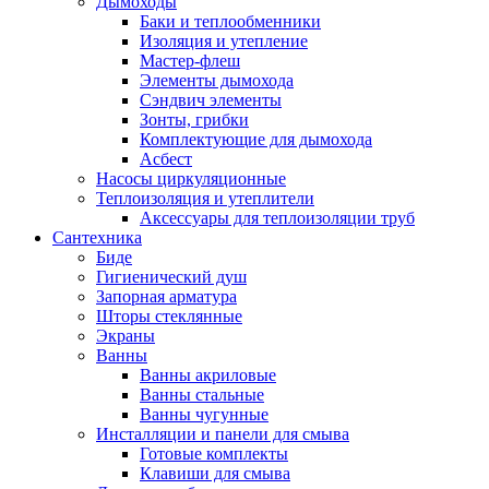
Дымоходы
Баки и теплообменники
Изоляция и утепление
Мастер-флеш
Элементы дымохода
Сэндвич элементы
Зонты, грибки
Комплектующие для дымохода
Асбест
Насосы циркуляционные
Теплоизоляция и утеплители
Аксессуары для теплоизоляции труб
Сантехника
Биде
Гигиенический душ
Запорная арматура
Шторы стеклянные
Экраны
Ванны
Ванны акриловые
Ванны стальные
Ванны чугунные
Инсталляции и панели для смыва
Готовые комплекты
Клавиши для смыва