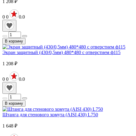
1 208
₽
0
0
0.0
В корзину
Экран защитный (430/0,5мм) 480*480 с отверстием ф115
1 208
₽
0
0
0.0
В корзину
Штанга для стенового хомута (AISI 430) L750
1 648
₽