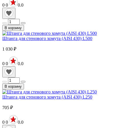
0
0
0.0
В корзину
Штанга для стенового хомута (AISI 430) L500
1 030
₽
0
0
0.0
В корзину
Штанга для стенового хомута (AISI 430) L250
705
₽
0
0
0.0