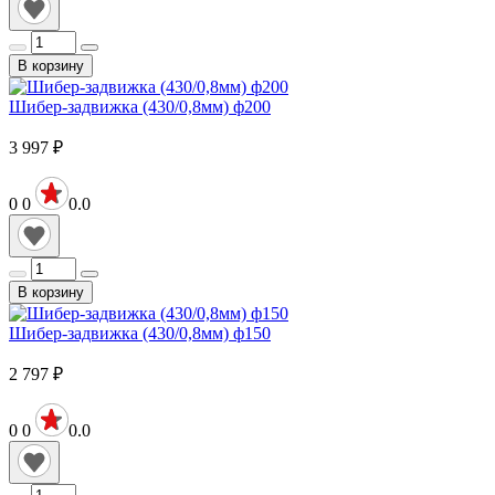
В корзину
Шибер-задвижка (430/0,8мм) ф200
3 997
₽
0
0
0.0
В корзину
Шибер-задвижка (430/0,8мм) ф150
2 797
₽
0
0
0.0