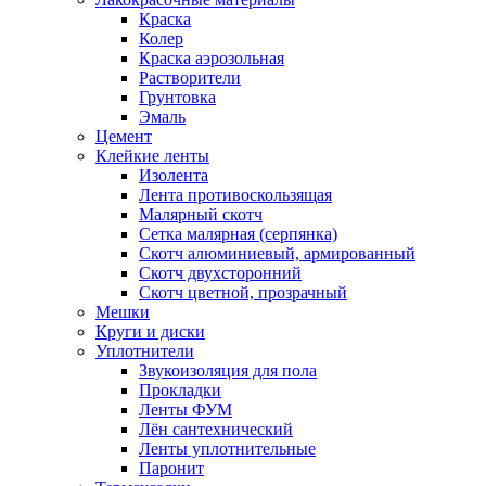
Краска
Колер
Краска аэрозольная
Растворители
Грунтовка
Эмаль
Цемент
Клейкие ленты
Изолента
Лента противоскользящая
Малярный скотч
Сетка малярная (серпянка)
Скотч алюминиевый, армированный
Скотч двухсторонний
Скотч цветной, прозрачный
Мешки
Круги и диски
Уплотнители
Звукоизоляция для пола
Прокладки
Ленты ФУМ
Лён сантехнический
Ленты уплотнительные
Паронит