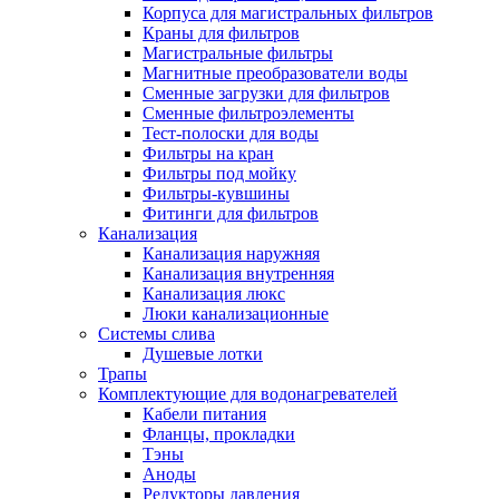
Корпуса для магистральных фильтров
Краны для фильтров
Магистральные фильтры
Магнитные преобразователи воды
Новости и Акции
Сменные загрузки для фильтров
Сменные фильтроэлементы
Тест-полоски для воды
Оплата и доставка
Фильтры на кран
Сервис-центр
Фильтры под мойку
Фильтры-кувшины
Фитинги для фильтров
Адреса Сервис-центров
Канализация
Канализация наружняя
Канализация внутренняя
Канализация люкс
Люки канализационные
Обмен и возврат товара
Системы слива
Душевые лотки
Трапы
Вакансии
Комплектующие для водонагревателей
Контакты
Кабели питания
Фланцы, прокладки
Тэны
Аноды
Редукторы давления