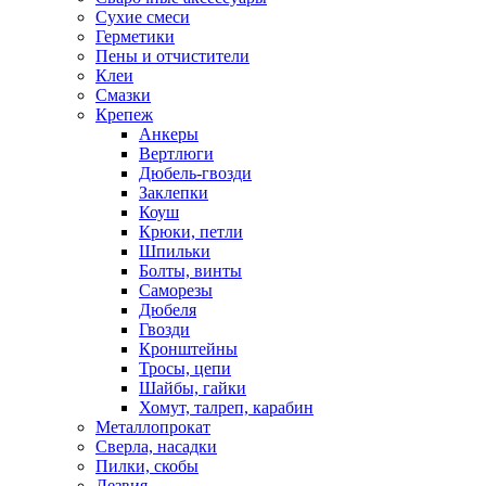
Сухие смеси
Герметики
Пены и отчистители
Клеи
Смазки
Крепеж
Анкеры
Вертлюги
Дюбель-гвозди
Заклепки
Коуш
Крюки, петли
Шпильки
Болты, винты
Саморезы
Дюбеля
Гвозди
Кронштейны
Тросы, цепи
Шайбы, гайки
Хомут, талреп, карабин
Металлопрокат
Сверла, насадки
Пилки, скобы
Лезвия