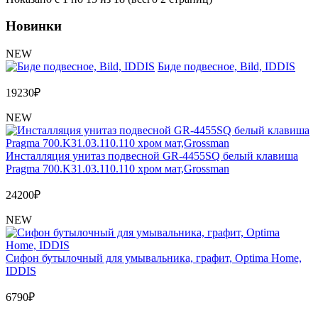
Новинки
NEW
Биде подвесное, Bild, IDDIS
19230
₽
NEW
Инсталляция унитаз подвесной GR-4455SQ белый клавиша
Pragma 700.K31.03.110.110 хром мат,Grossman
24200
₽
NEW
Сифон бутылочный для умывальника, графит, Optima Home,
IDDIS
6790
₽