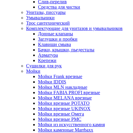
Слив-перелив
Средства для чистки
Унитазы, писсуары
Умывальники
Трос сантехнический
Комплектующие для унитазов и умывальников
Донные клапаны
Заглушки и пробки
Клавиши смыва
Бачки, крышки, пьедесталы
Арматура
Крепежи
Сушилки для рук
Мойки
Мойки Frank врезные
Мойки IDDIS
Мойки MLN накладные
Мойки FABIA PROFI врезные
Мойки MELANA врезные
Мойки врезные POTATO
Мойки врезные UKINOX
Мойки врезные Омега
Мойки врезные РМС
Мойки из искусственного камня
Мойки каменные Marrbaxx