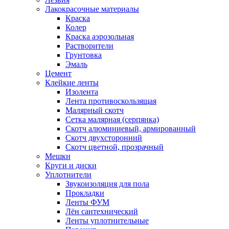
Лакокрасочные материалы
Краска
Колер
Краска аэрозольная
Растворители
Грунтовка
Эмаль
Цемент
Клейкие ленты
Изолента
Лента противоскользящая
Малярный скотч
Сетка малярная (серпянка)
Скотч алюминиевый, армированный
Скотч двухсторонний
Скотч цветной, прозрачный
Мешки
Круги и диски
Уплотнители
Звукоизоляция для пола
Прокладки
Ленты ФУМ
Лён сантехнический
Ленты уплотнительные