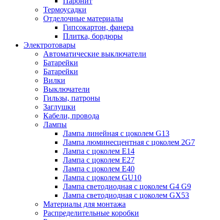
Паронит
Термоусадки
Отделочные материалы
Гипсокартон, фанера
Плитка, бордюры
Электротовары
Автоматические выключатели
Батарейки
Батарейки
Вилки
Выключатели
Гильзы, патроны
Заглушки
Кабели, провода
Лампы
Лампа линейная с цоколем G13
Лампа люминесцентная с цоколем 2G7
Лампа с цоколем E14
Лампа с цоколем E27
Лампа с цоколем E40
Лампа с цоколем GU10
Лампа светодиодная с цоколем G4 G9
Лампа светодиодная с цоколем GX53
Материалы для монтажа
Распределительные коробки