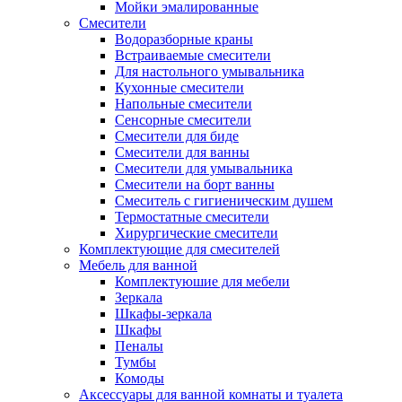
Мойки эмалированные
Смесители
Водоразборные краны
Встраиваемые смесители
Для настольного умывальника
Кухонные смесители
Напольные смесители
Сенсорные смесители
Смесители для биде
Смесители для ванны
Смесители для умывальника
Смесители на борт ванны
Смеситель с гигиеническим душем
Термостатные смесители
Хирургические смесители
Комплектующие для смесителей
Мебель для ванной
Комплектуюшие для мебели
Зеркала
Шкафы-зеркала
Шкафы
Пеналы
Тумбы
Комоды
Аксессуары для ванной комнаты и туалета