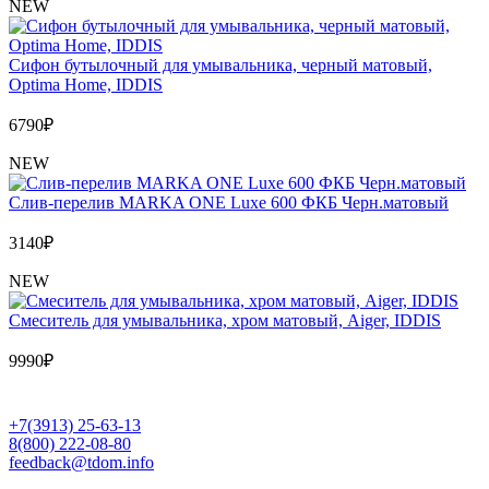
NEW
Сифон бутылочный для умывальника, черный матовый,
Optima Home, IDDIS
6790
₽
NEW
Слив-перелив MARKA ONE Luxe 600 ФКБ Черн.матовый
3140
₽
NEW
Cмеситель для умывальника, хром матовый, Aiger, IDDIS
9990
₽
+7(3913) 25-63-13
8(800) 222-08-80
feedback@tdom.info