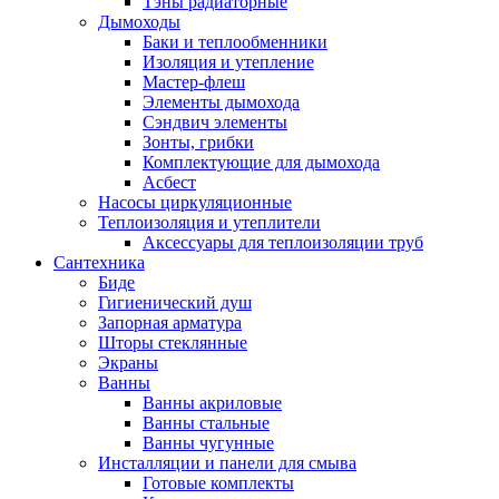
Тэны радиаторные
Дымоходы
Баки и теплообменники
Изоляция и утепление
Мастер-флеш
Элементы дымохода
Сэндвич элементы
Зонты, грибки
Комплектующие для дымохода
Асбест
Насосы циркуляционные
Теплоизоляция и утеплители
Аксессуары для теплоизоляции труб
Сантехника
Биде
Гигиенический душ
Запорная арматура
Шторы стеклянные
Экраны
Ванны
Ванны акриловые
Ванны стальные
Ванны чугунные
Инсталляции и панели для смыва
Готовые комплекты