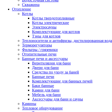
Водосточная система
Скважина
Отопление
Котлы
Котлы твердотопливные
Котлы электрические
Электросауны
Комплектующие для котлов
Тэны для котлов
Теплоносители и антифризы, дистилированная вод
Терморегуляторы
Фильтры / грязевики
Отопительные печи
Банные печи и аксессуары
Вернтиляция для бани
Двери для бани
Средства по уходу за баней
Банные печи
Комплектующие для банных печей
Баки банные
Камни для бани
Мебель для бани
Аксессуары для бани и сауны
Камины
Тепловое оборудование