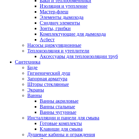
Баки и теплообменники
Изоляция и утепление
Мастер-флеш
Элементы дымохода
Сэндвич элементы
Зонты, грибки
Комплектующие для дымохода
Асбест
Насосы циркуляционные
Теплоизоляция и утеплители
Аксессуары для теплоизоляции труб
Сантехника
Биде
Гигиенический душ
Запорная арматура
Шторы стеклянные
Экраны
Ванны
Ванны акриловые
Ванны стальные
Ванны чугунные
Инсталляции и панели для смыва
Готовые комплекты
Клавиши для смыва
Душевые кабины и ограждения