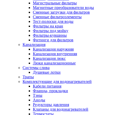
Магистральные фильтры
Магнитные преобразователи воды
Сменные загрузки для фильтров
Сменные фильтроэлементы
Новости и Акции
Тест-полоски для воды
Фильтры на кран
Фильтры под мойку
Оплата и доставка
Фильтры-кувшины
Сервис-центр
Фитинги для фильтров
Канализация
Канализация наружняя
Адреса Сервис-центров
Канализация внутренняя
Канализация люкс
Люки канализационные
Системы слива
Душевые лотки
Обмен и возврат товара
Трапы
Комплектующие для водонагревателей
Кабели питания
Вакансии
Фланцы, прокладки
Контакты
Тэны
Аноды
Редукторы давления
Клапаны для водонагревателей
Термостаты