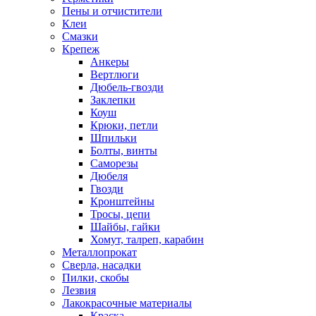
Пены и отчистители
Клеи
Смазки
Крепеж
Анкеры
Вертлюги
Дюбель-гвозди
Заклепки
Коуш
Крюки, петли
Шпильки
Болты, винты
Саморезы
Дюбеля
Гвозди
Кронштейны
Тросы, цепи
Шайбы, гайки
Хомут, талреп, карабин
Металлопрокат
Сверла, насадки
Пилки, скобы
Лезвия
Лакокрасочные материалы
Краска