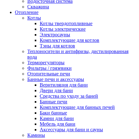
Водосточная система
Скважина
Отопление
Котлы
Котлы твердотопливные
Котлы электрические
Электросауны
Комплектующие для котлов
Тэны для котлов
Теплоносители и антифризы, дистилированная
вода
Терморегуляторы
Фильтры / грязевики
Отопительные печи
Банные печи и аксессуары
Вернтиляция для бани
Двери для бани
Средства по уходу за баней
Банные печи
Комплектующие для банных печей
Баки банные
Камни для бани
Мебель для бани
Аксессуары для бани и сауны
Камины