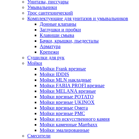
Унитазы, писсуары
Умывальники
Трос сантехнический
Комплектующие для унитазов и умывальников
Донные клапаны
Заглушки и пробки
Клавиши смыва
Бачки, крышки, пьедесталы
Арматура
Крепежи
Сушилки для рук
Мойки
Мойки Frank врезные
Мойки IDDIS
Мойки MLN накладные
Мойки FABIA PROFI врезные
Мойки MELANA врезные
Мойки врезные POTATO
Мойки врезные UKINOX
Мойки врезные Омега
Мойки врезные РМС
Мойки из искусственного камня
Мойки каменные Marrbaxx
Мойки эмалированные
Смесители