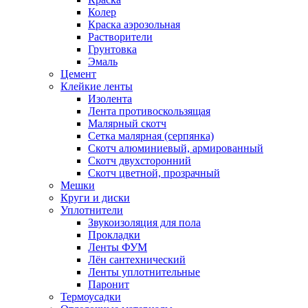
Колер
Краска аэрозольная
Растворители
Грунтовка
Эмаль
Цемент
Клейкие ленты
Изолента
Лента противоскользящая
Малярный скотч
Сетка малярная (серпянка)
Скотч алюминиевый, армированный
Скотч двухсторонний
Скотч цветной, прозрачный
Мешки
Круги и диски
Уплотнители
Звукоизоляция для пола
Прокладки
Ленты ФУМ
Лён сантехнический
Ленты уплотнительные
Паронит
Термоусадки