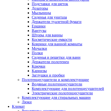
Подставки для щеток
Дозаторы
Мыльницы
Сиденья для унитаза
Держатели туалетной бумаги
Ершики
Вантузы
Шторы для ванны
Косметические емкости
Коврики для ванной комнаты
Мочалки
Полки
Сиденья и решетки для ванн
Держатели полотенец
Крючки
Карнизы
Заглушки и пробки
Полотенцесушители и комплектующие
Водяные полотенцесушители
Комплектующие для полотенцесушителей
Электрические полотенцесушители
Комплектующие для стиральных машин
Люки
Климат
Регуляторы, контроллеры