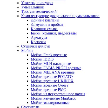
Унитазы, писсуары
Умывальники
Трос сантехнический
Комплектующие для унитазов и умывальников
Донные клапаны
Заглушки и пробки
Клавиши смыва
Бачки, крышки, пьедесталы
Арматура
Крепежи
Сушилки для рук
Мойки
Мойки Frank врезные
Мойки IDDIS
Мойки MLN накладные
Мойки FABIA PROFI врезные
Мойки MELANA врезные
Мойки врезные POTATO
Мойки врезные UKINOX
Мойки врезные Омега
Мойки врезные РМС
Мойки из искусственного камня
Мойки каменные Marrbaxx
Мойки эмалированные
Смесители