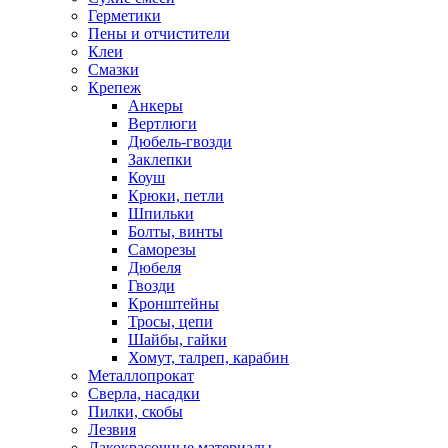
Герметики
Пены и отчистители
Клеи
Смазки
Крепеж
Анкеры
Вертлюги
Дюбель-гвозди
Заклепки
Коуш
Крюки, петли
Шпильки
Болты, винты
Саморезы
Дюбеля
Гвозди
Кронштейны
Тросы, цепи
Шайбы, гайки
Хомут, талреп, карабин
Металлопрокат
Сверла, насадки
Пилки, скобы
Лезвия
Лакокрасочные материалы