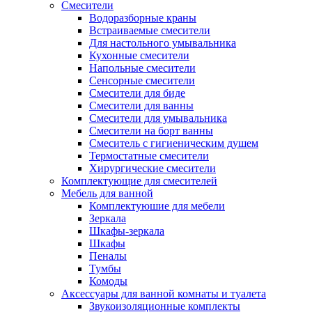
Смесители
Водоразборные краны
Встраиваемые смесители
Для настольного умывальника
Кухонные смесители
Напольные смесители
Сенсорные смесители
Смесители для биде
Смесители для ванны
Смесители для умывальника
Смесители на борт ванны
Смеситель с гигиеническим душем
Термостатные смесители
Хирургические смесители
Комплектующие для смесителей
Мебель для ванной
Комплектуюшие для мебели
Зеркала
Шкафы-зеркала
Шкафы
Пеналы
Тумбы
Комоды
Аксессуары для ванной комнаты и туалета
Звукоизоляционные комплекты