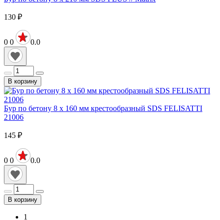
130
₽
0
0
0.0
В корзину
Бур по бетону 8 х 160 мм крестообразный SDS FELISATTI
21006
145
₽
0
0
0.0
В корзину
1