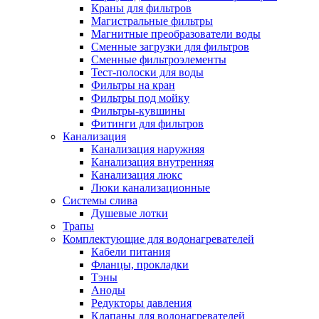
Краны для фильтров
Магистральные фильтры
Магнитные преобразователи воды
Сменные загрузки для фильтров
Новости и Акции
Сменные фильтроэлементы
Тест-полоски для воды
Фильтры на кран
Оплата и доставка
Фильтры под мойку
Сервис-центр
Фильтры-кувшины
Фитинги для фильтров
Канализация
Адреса Сервис-центров
Канализация наружняя
Канализация внутренняя
Канализация люкс
Люки канализационные
Системы слива
Обмен и возврат товара
Душевые лотки
Трапы
Комплектующие для водонагревателей
Вакансии
Кабели питания
Контакты
Фланцы, прокладки
Тэны
Аноды
Редукторы давления
Клапаны для водонагревателей