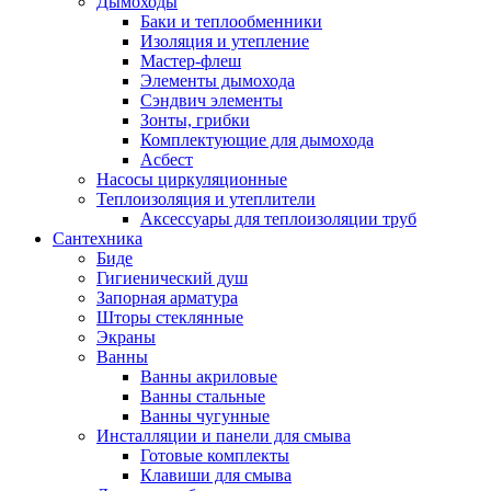
Дымоходы
Баки и теплообменники
Изоляция и утепление
Мастер-флеш
Элементы дымохода
Сэндвич элементы
Зонты, грибки
Комплектующие для дымохода
Асбест
Насосы циркуляционные
Теплоизоляция и утеплители
Аксессуары для теплоизоляции труб
Сантехника
Биде
Гигиенический душ
Запорная арматура
Шторы стеклянные
Экраны
Ванны
Ванны акриловые
Ванны стальные
Ванны чугунные
Инсталляции и панели для смыва
Готовые комплекты
Клавиши для смыва