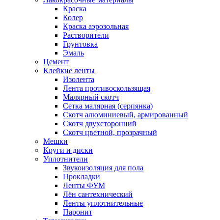
Краска
Колер
Краска аэрозольная
Растворители
Грунтовка
Эмаль
Цемент
Клейкие ленты
Изолента
Лента противоскользящая
Малярный скотч
Сетка малярная (серпянка)
Скотч алюминиевый, армированный
Скотч двухсторонний
Скотч цветной, прозрачный
Мешки
Круги и диски
Уплотнители
Звукоизоляция для пола
Прокладки
Ленты ФУМ
Лён сантехнический
Ленты уплотнительные
Паронит