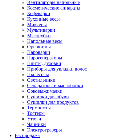
Вентиляторы напольные
Косметические аппараты
Кофеварки
Кухонные весы
Миксеры
Мультиварки
Мясорубки
Напольные весы
Орешницы
Пароварки
Парогенераторы
Плиты, духовки
Приборы для укладки волос
Пылесосы
Светильники
Сепараторы и маслобойки
Соковыжималки
Сушилки для обуви
Сушилки для продуктов
Термопоты
Тостеры
Утюги
Чайники
Электрограверы
Распродажа