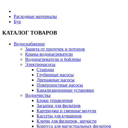
Бытовая техника
Расходные материалы
Бур
Хозяйственные товары
КАТАЛОГ ТОВАРОВ
Водоснабжение
Защита от протечек и потопов
Краны-водонагреватели
Строительные товары
Водонагреватели и бойлеры
Электронасосы
Станции
Глубинные насосы
Дренажные насосы
Поверхностные насосы
Все для бани
Канализационные установки
Водоочистка
Блоки управления
Блог
Засыпки для фильтров
Картриджи и сменные модули
Кассеты для кувшинов
Полезные статьи
Ключи для фильтров, запчасти
Корпуса для магистральных фильтров