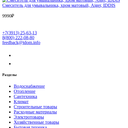
Cмеситель для умывальника, хром матовый, Aiger, IDDIS
9990
₽
+7(3913) 25-63-13
8(800) 222-08-80
feedback@tdom.info
Разделы
Водоснабжение
Отопление
Сантехника
Климат
Строительные товары
Расходные материалы
Электротовары
Хозяйственные товары
Бытовая техника