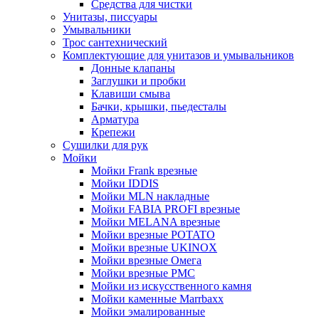
Средства для чистки
Унитазы, писсуары
Умывальники
Трос сантехнический
Комплектующие для унитазов и умывальников
Донные клапаны
Заглушки и пробки
Клавиши смыва
Бачки, крышки, пьедесталы
Арматура
Крепежи
Сушилки для рук
Мойки
Мойки Frank врезные
Мойки IDDIS
Мойки MLN накладные
Мойки FABIA PROFI врезные
Мойки MELANA врезные
Мойки врезные POTATO
Мойки врезные UKINOX
Мойки врезные Омега
Мойки врезные РМС
Мойки из искусственного камня
Мойки каменные Marrbaxx
Мойки эмалированные