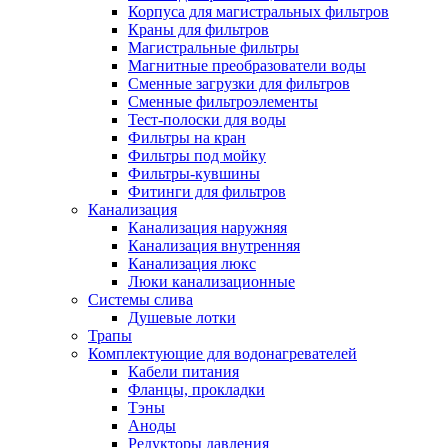
Корпуса для магистральных фильтров
Краны для фильтров
Магистральные фильтры
Магнитные преобразователи воды
Новости и Акции
Сменные загрузки для фильтров
Сменные фильтроэлементы
Тест-полоски для воды
Оплата и доставка
Фильтры на кран
Сервис-центр
Фильтры под мойку
Фильтры-кувшины
Фитинги для фильтров
Адреса Сервис-центров
Канализация
Канализация наружняя
Канализация внутренняя
Канализация люкс
Люки канализационные
Обмен и возврат товара
Системы слива
Душевые лотки
Трапы
Вакансии
Комплектующие для водонагревателей
Контакты
Кабели питания
Фланцы, прокладки
Тэны
Аноды
Редукторы давления