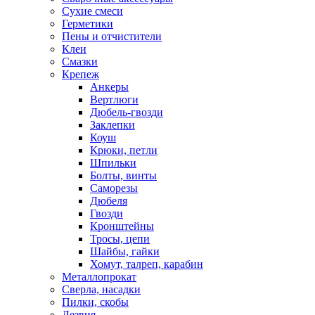
Сухие смеси
Герметики
Пены и отчистители
Клеи
Смазки
Крепеж
Анкеры
Вертлюги
Дюбель-гвозди
Заклепки
Коуш
Крюки, петли
Шпильки
Болты, винты
Саморезы
Дюбеля
Гвозди
Кронштейны
Тросы, цепи
Шайбы, гайки
Хомут, талреп, карабин
Металлопрокат
Сверла, насадки
Пилки, скобы
Лезвия