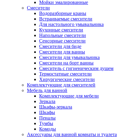
Мойки эмалированные
Смесители
Водоразборные краны
Встраиваемые смесители
Для настольного умывальника
Кухонные смесители
Напольные смесители
Сенсорные смесители
Смесители для биде
Смесители для ванны
Смесители для умывальника
Смесители на борт ванны
Смеситель с гигиеническим душем
Термостатные смесители
Хирургические смесители
Комплектующие для смесителей
Мебель для ванной
Комплектуюшие для мебели
Зеркала
Шкафы-зеркала
Шкафы
Пеналы
Тумбы
Комоды
Аксессуары для ванной комнаты и туалета