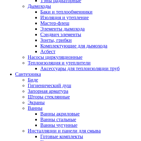
Тэны радиаторные
Дымоходы
Баки и теплообменники
Изоляция и утепление
Мастер-флеш
Элементы дымохода
Сэндвич элементы
Зонты, грибки
Комплектующие для дымохода
Асбест
Насосы циркуляционные
Теплоизоляция и утеплители
Аксессуары для теплоизоляции труб
Сантехника
Биде
Гигиенический душ
Запорная арматура
Шторы стеклянные
Экраны
Ванны
Ванны акриловые
Ванны стальные
Ванны чугунные
Инсталляции и панели для смыва
Готовые комплекты