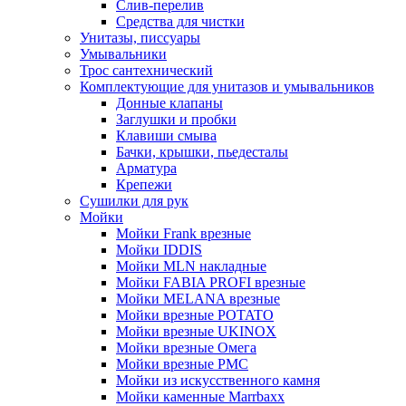
Слив-перелив
Средства для чистки
Унитазы, писсуары
Умывальники
Трос сантехнический
Комплектующие для унитазов и умывальников
Донные клапаны
Заглушки и пробки
Клавиши смыва
Бачки, крышки, пьедесталы
Арматура
Крепежи
Сушилки для рук
Мойки
Мойки Frank врезные
Мойки IDDIS
Мойки MLN накладные
Мойки FABIA PROFI врезные
Мойки MELANA врезные
Мойки врезные POTATO
Мойки врезные UKINOX
Мойки врезные Омега
Мойки врезные РМС
Мойки из искусственного камня
Мойки каменные Marrbaxx