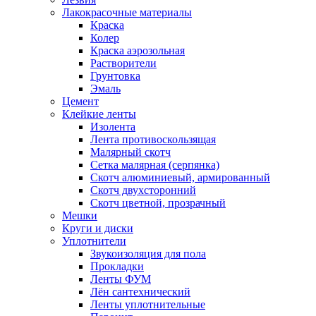
Лакокрасочные материалы
Краска
Колер
Краска аэрозольная
Растворители
Грунтовка
Эмаль
Цемент
Клейкие ленты
Изолента
Лента противоскользящая
Малярный скотч
Сетка малярная (серпянка)
Скотч алюминиевый, армированный
Скотч двухсторонний
Скотч цветной, прозрачный
Мешки
Круги и диски
Уплотнители
Звукоизоляция для пола
Прокладки
Ленты ФУМ
Лён сантехнический
Ленты уплотнительные