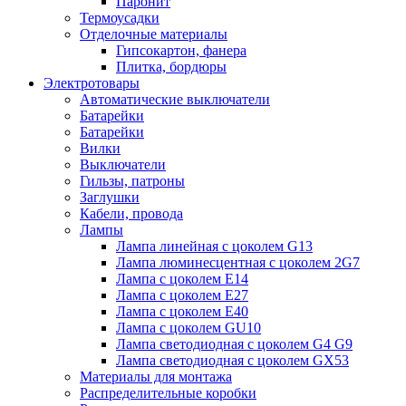
Паронит
Термоусадки
Отделочные материалы
Гипсокартон, фанера
Плитка, бордюры
Электротовары
Автоматические выключатели
Батарейки
Батарейки
Вилки
Выключатели
Гильзы, патроны
Заглушки
Кабели, провода
Лампы
Лампа линейная с цоколем G13
Лампа люминесцентная с цоколем 2G7
Лампа с цоколем E14
Лампа с цоколем E27
Лампа с цоколем E40
Лампа с цоколем GU10
Лампа светодиодная с цоколем G4 G9
Лампа светодиодная с цоколем GX53
Материалы для монтажа
Распределительные коробки