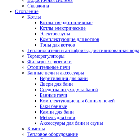
Водосточная система
Скважина
Отопление
Котлы
Котлы твердотопливные
Котлы электрические
Электросауны
Комплектующие для котлов
Тэны для котлов
Теплоносители и антифризы, дистилированная вод
Терморегуляторы
Фильтры / грязевики
Отопительные печи
Банные печи и аксессуары
Вернтиляция для бани
Двери для бани
Средства по уходу за баней
Банные печи
Комплектующие для банных печей
Баки банные
Камни для бани
Мебель для бани
Аксессуары для бани и сауны
Камины
Тепловое оборудование