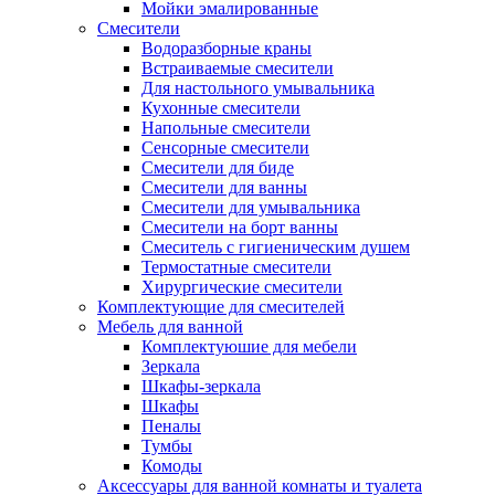
Мойки эмалированные
Смесители
Водоразборные краны
Встраиваемые смесители
Для настольного умывальника
Кухонные смесители
Напольные смесители
Сенсорные смесители
Смесители для биде
Смесители для ванны
Смесители для умывальника
Смесители на борт ванны
Смеситель с гигиеническим душем
Термостатные смесители
Хирургические смесители
Комплектующие для смесителей
Мебель для ванной
Комплектуюшие для мебели
Зеркала
Шкафы-зеркала
Шкафы
Пеналы
Тумбы
Комоды
Аксессуары для ванной комнаты и туалета