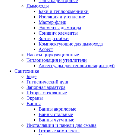
Тэны радиаторные
Дымоходы
Баки и теплообменники
Изоляция и утепление
Мастер-флеш
Элементы дымохода
Сэндвич элементы
Зонты, грибки
Комплектующие для дымохода
Асбест
Насосы циркуляционные
Теплоизоляция и утеплители
Аксессуары для теплоизоляции труб
Сантехника
Биде
Гигиенический душ
Запорная арматура
Шторы стеклянные
Экраны
Ванны
Ванны акриловые
Ванны стальные
Ванны чугунные
Инсталляции и панели для смыва
Готовые комплекты