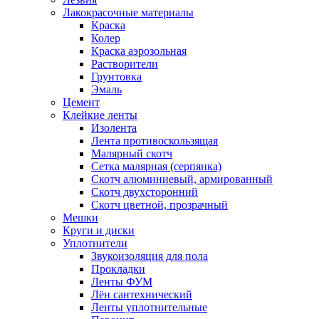
Лакокрасочные материалы
Краска
Колер
Краска аэрозольная
Растворители
Грунтовка
Эмаль
Цемент
Клейкие ленты
Изолента
Лента противоскользящая
Малярный скотч
Сетка малярная (серпянка)
Скотч алюминиевый, армированный
Скотч двухсторонний
Скотч цветной, прозрачный
Мешки
Круги и диски
Уплотнители
Звукоизоляция для пола
Прокладки
Ленты ФУМ
Лён сантехнический
Ленты уплотнительные