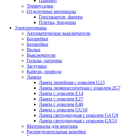
Паронит
Термоусадки
Отделочные материалы
Гипсокартон, фанера
Плитка, бордюры
Электротовары
Автоматические выключатели
Батарейки
Батарейки
Вилки
Выключатели
Гильзы, патроны
Заглушки
Кабели, провода
Лампы
Лампа линейная с цоколем G13
Лампа люминесцентная с цоколем 2G7
Лампа с цоколем E14
Лампа с цоколем E27
Лампа с цоколем E40
Лампа с цоколем GU10
Лампа светодиодная с цоколем G4 G9
Лампа светодиодная с цоколем GX53
Материалы для монтажа
Распределительные коробки