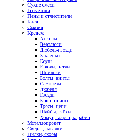
Сухие смеси
Герметики
Пены и отчистители
Клеи
Смазки
Крепеж
Анкеры
Вертлюги
Дюбель-гвозди
Заклепки
Коуш
Крюки, петли
Шпильки
Болты, винты
Саморезы
Дюбеля
Гвозди
Кронштейны
Тросы, цепи
Шайбы, гайки
Хомут, талреп, карабин
Металлопрокат
Сверла, насадки
Пилки, скобы
Лезвия