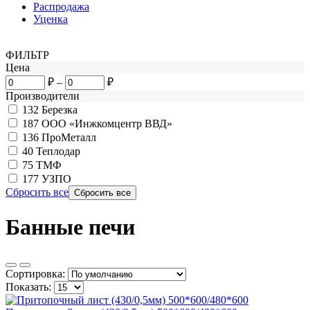
Распродажа
Уценка
ФИЛЬТР
Цена
₽
–
₽
Производители
132
Березка
187
ООО «Инжкомцентр ВВД»
136
ПроМеталл
40
Теплодар
75
ТМФ
177
УЗПО
Сбросить все
Банные печи
Сортировка:
Показать: