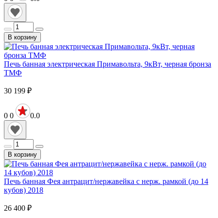
В корзину
Печь банная электрическая Примавольта, 9кВт, черная бронза
ТМФ
30 199
₽
0
0
0.0
В корзину
Печь банная Фея антрацит/нержавейка с нерж. рамкой (до 14
кубов) 2018
26 400
₽