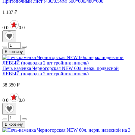
Притопочный лист (430/0,5мм) 500*600/480*600
1 187
₽
0
0
0.0
В корзину
Печь-каменка Черногорская NEW 60л. нерж. подвесной
ЛЕВЫЙ (подводка 2 шт тройник нипель)
38 350
₽
0
0
0.0
В корзину