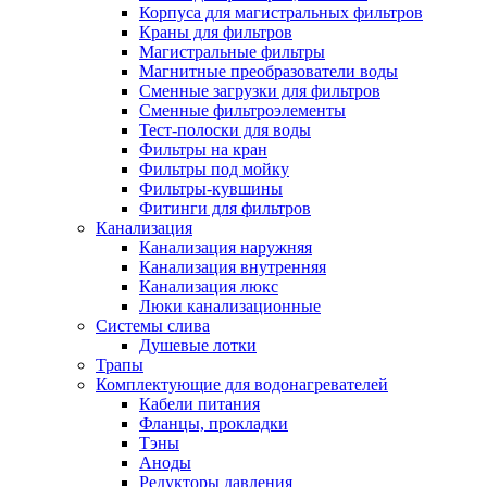
Корпуса для магистральных фильтров
Краны для фильтров
Магистральные фильтры
Магнитные преобразователи воды
Новости и Акции
Сменные загрузки для фильтров
Сменные фильтроэлементы
Тест-полоски для воды
Оплата и доставка
Фильтры на кран
Сервис-центр
Фильтры под мойку
Фильтры-кувшины
Фитинги для фильтров
Адреса Сервис-центров
Канализация
Канализация наружняя
Канализация внутренняя
Канализация люкс
Люки канализационные
Обмен и возврат товара
Системы слива
Душевые лотки
Трапы
Вакансии
Комплектующие для водонагревателей
Контакты
Кабели питания
Фланцы, прокладки
Тэны
Аноды
Редукторы давления