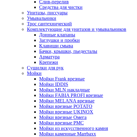
Слив-перелив
Средства для чистки
Унитазы, писсуары
Умывальники
Трос сантехнический
Комплектующие для унитазов и умывальников
Донные клапаны
Заглушки и пробки
Клавиши смыва
Бачки, крышки, пьедесталы
Арматура
Крепежи
Сушилки для рук
Мойки
Мойки Frank врезные
Мойки IDDIS
Мойки MLN накладные
Мойки FABIA PROFI врезные
Мойки MELANA врезные
Мойки врезные POTATO
Мойки врезные UKINOX
Мойки врезные Омега
Мойки врезные РМС
Мойки из искусственного камня
Мойки каменные Marrbaxx