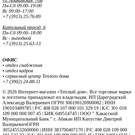
ул. Абаканская, 70Б
Пн-Сб 09:00–19:00
Вс 09:00–17:00
+7 (3913) 25-76-89
Котельный проезд, 6
Пн-Сб 09:00–18:00
Вс - выходной
+7 (3913) 25-63-13
ОФИС
• отдел снабжения
• отдел кадров
• сервисный центр Теплого дома
+7 (3902) 24-88-11
© 2026 Интернет-магазин «Теплый дом». Все торговые марки
и логотипы принадлежат их владельцам. ИП Цареградский
Александр Валерьевич ОГРН 306190126900082 | ИНН
190103489785 | Р/С 408 028 107 000 101 329 19 | К/С 301 018
109 000 000 007 45 | БИК 049514745 | ООО " Хакасский
Муниципальный Банк " г. Абакан ИП Капустян Дмитрий
ВалерьевичОГРН
305245532600060 | ИНН 383700407170 | Р/С 408 028 109 000