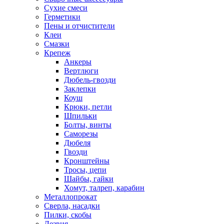
Сухие смеси
Герметики
Пены и отчистители
Клеи
Смазки
Крепеж
Анкеры
Вертлюги
Дюбель-гвозди
Заклепки
Коуш
Крюки, петли
Шпильки
Болты, винты
Саморезы
Дюбеля
Гвозди
Кронштейны
Тросы, цепи
Шайбы, гайки
Хомут, талреп, карабин
Металлопрокат
Сверла, насадки
Пилки, скобы
Лезвия