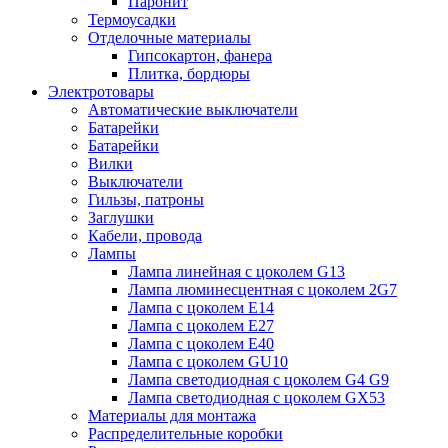
Паронит
Термоусадки
Отделочные материалы
Гипсокартон, фанера
Плитка, бордюры
Электротовары
Автоматические выключатели
Батарейки
Батарейки
Вилки
Выключатели
Гильзы, патроны
Заглушки
Кабели, провода
Лампы
Лампа линейная с цоколем G13
Лампа люминесцентная с цоколем 2G7
Лампа с цоколем E14
Лампа с цоколем E27
Лампа с цоколем E40
Лампа с цоколем GU10
Лампа светодиодная с цоколем G4 G9
Лампа светодиодная с цоколем GX53
Материалы для монтажа
Распределительные коробки