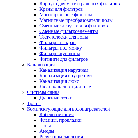
Корпуса для магистральных фильтров
Краны для фильтров
Магистральные фильтры
Магнитные преобразователи воды
Новости и Акции
Сменные загрузки для фильтров
Сменные фильтроэлементы
Тест-полоски для воды
Оплата и доставка
Фильтры на кран
Сервис-центр
Фильтры под мойку
Фильтры-кувшины
Фитинги для фильтров
Адреса Сервис-центров
Канализация
Канализация наружняя
Канализация внутренняя
Канализация люкс
Люки канализационные
Обмен и возврат товара
Системы слива
Душевые лотки
Трапы
Вакансии
Комплектующие для водонагревателей
Контакты
Кабели питания
Фланцы, прокладки
Тэны
Аноды
Редукторы давления