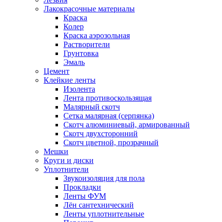
Лакокрасочные материалы
Краска
Колер
Краска аэрозольная
Растворители
Грунтовка
Эмаль
Цемент
Клейкие ленты
Изолента
Лента противоскользящая
Малярный скотч
Сетка малярная (серпянка)
Скотч алюминиевый, армированный
Скотч двухсторонний
Скотч цветной, прозрачный
Мешки
Круги и диски
Уплотнители
Звукоизоляция для пола
Прокладки
Ленты ФУМ
Лён сантехнический
Ленты уплотнительные