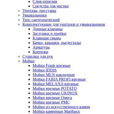
Слив-перелив
Средства для чистки
Унитазы, писсуары
Умывальники
Трос сантехнический
Комплектующие для унитазов и умывальников
Донные клапаны
Заглушки и пробки
Клавиши смыва
Бачки, крышки, пьедесталы
Арматура
Крепежи
Сушилки для рук
Мойки
Мойки Frank врезные
Мойки IDDIS
Мойки MLN накладные
Мойки FABIA PROFI врезные
Мойки MELANA врезные
Мойки врезные POTATO
Мойки врезные UKINOX
Мойки врезные Омега
Мойки врезные РМС
Мойки из искусственного камня
Мойки каменные Marrbaxx