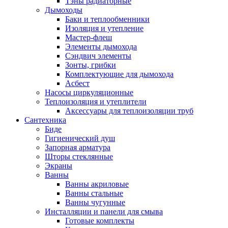
Тэны радиаторные
Дымоходы
Баки и теплообменники
Изоляция и утепление
Мастер-флеш
Элементы дымохода
Сэндвич элементы
Зонты, грибки
Комплектующие для дымохода
Асбест
Насосы циркуляционные
Теплоизоляция и утеплители
Аксессуары для теплоизоляции труб
Сантехника
Биде
Гигиенический душ
Запорная арматура
Шторы стеклянные
Экраны
Ванны
Ванны акриловые
Ванны стальные
Ванны чугунные
Инсталляции и панели для смыва
Готовые комплекты