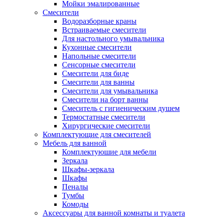
Мойки эмалированные
Смесители
Водоразборные краны
Встраиваемые смесители
Для настольного умывальника
Кухонные смесители
Напольные смесители
Сенсорные смесители
Смесители для биде
Смесители для ванны
Смесители для умывальника
Смесители на борт ванны
Смеситель с гигиеническим душем
Термостатные смесители
Хирургические смесители
Комплектующие для смесителей
Мебель для ванной
Комплектуюшие для мебели
Зеркала
Шкафы-зеркала
Шкафы
Пеналы
Тумбы
Комоды
Аксессуары для ванной комнаты и туалета