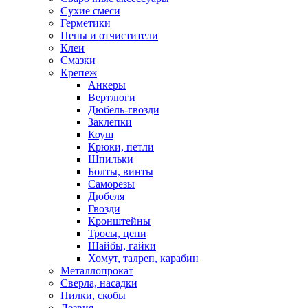
Сухие смеси
Герметики
Пены и отчистители
Клеи
Смазки
Крепеж
Анкеры
Вертлюги
Дюбель-гвозди
Заклепки
Коуш
Крюки, петли
Шпильки
Болты, винты
Саморезы
Дюбеля
Гвозди
Кронштейны
Тросы, цепи
Шайбы, гайки
Хомут, талреп, карабин
Металлопрокат
Сверла, насадки
Пилки, скобы
Лезвия