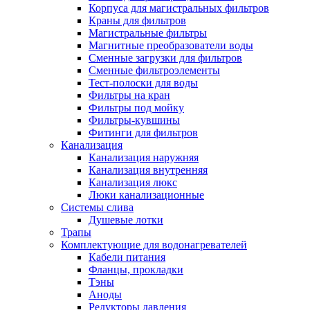
Корпуса для магистральных фильтров
Краны для фильтров
Магистральные фильтры
Магнитные преобразователи воды
Новости и Акции
Сменные загрузки для фильтров
Сменные фильтроэлементы
Тест-полоски для воды
Оплата и доставка
Фильтры на кран
Сервис-центр
Фильтры под мойку
Фильтры-кувшины
Фитинги для фильтров
Адреса Сервис-центров
Канализация
Канализация наружняя
Канализация внутренняя
Канализация люкс
Люки канализационные
Обмен и возврат товара
Системы слива
Душевые лотки
Трапы
Вакансии
Комплектующие для водонагревателей
Контакты
Кабели питания
Фланцы, прокладки
Тэны
Аноды
Редукторы давления