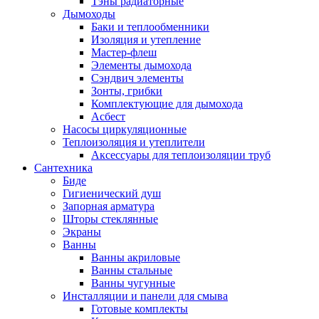
Тэны радиаторные
Дымоходы
Баки и теплообменники
Изоляция и утепление
Мастер-флеш
Элементы дымохода
Сэндвич элементы
Зонты, грибки
Комплектующие для дымохода
Асбест
Насосы циркуляционные
Теплоизоляция и утеплители
Аксессуары для теплоизоляции труб
Сантехника
Биде
Гигиенический душ
Запорная арматура
Шторы стеклянные
Экраны
Ванны
Ванны акриловые
Ванны стальные
Ванны чугунные
Инсталляции и панели для смыва
Готовые комплекты