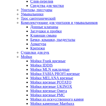
Слив-перелив
Средства для чистки
Унитазы, писсуары
Умывальники
Трос сантехнический
Комплектующие для унитазов и умывальников
Донные клапаны
Заглушки и пробки
Клавиши смыва
Бачки, крышки, пьедесталы
Арматура
Крепежи
Сушилки для рук
Мойки
Мойки Frank врезные
Мойки IDDIS
Мойки MLN накладные
Мойки FABIA PROFI врезные
Мойки MELANA врезные
Мойки врезные POTATO
Мойки врезные UKINOX
Мойки врезные Омега
Мойки врезные РМС
Мойки из искусственного камня
Мойки каменные Marrbaxx