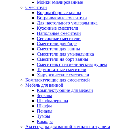
Мойки эмалированные
Смесители
Водоразборные краны
Встраиваемые смесители
Для настольного умывальника
Кухонные смесители
Напольные смесители
Сенсорные смесители
Смесители для биде
Смесители для ванны
Смесители для умывальника
Смесители на борт ванны
Смеситель с гигиеническим душем
Термостатные смесители
Хирургические смесители
Комплектующие для смесителей
Мебель для ванной
Комплектуюшие для мебели
Зеркала
Шкафы-зеркала
Шкафы
Пеналы
Тумбы
Комоды
Аксессуары для ванной комнаты и туалета