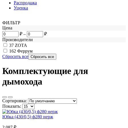
Распродажа
Уценка
ФИЛЬТР
Цена
₽
–
₽
Производители
37
ZOTA
162
Феррум
Сбросить все
Комплектующие для
дымохода
Сортировка:
Показать:
Юбка (430/0,5) ф280 нерж
2 087
₽