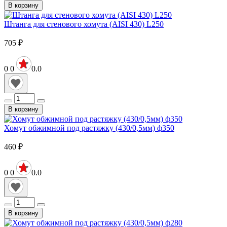
В корзину
Штанга для стенового хомута (AISI 430) L250
705
₽
0
0
0.0
В корзину
Хомут обжимной под растяжку (430/0,5мм) ф350
460
₽
0
0
0.0
В корзину