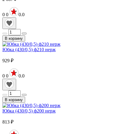
0
0
0.0
В корзину
Юбка (430/0,5) ф210 нерж
929
₽
0
0
0.0
В корзину
Юбка (430/0,5) ф200 нерж
813
₽