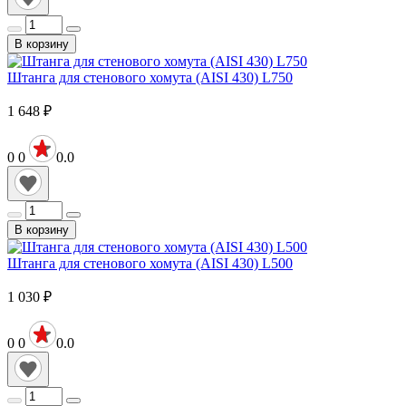
В корзину
Штанга для стенового хомута (AISI 430) L750
1 648
₽
0
0
0.0
В корзину
Штанга для стенового хомута (AISI 430) L500
1 030
₽
0
0
0.0