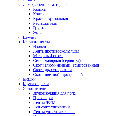
Лакокрасочные материалы
Краска
Колер
Краска аэрозольная
Растворители
Грунтовка
Эмаль
Цемент
Клейкие ленты
Изолента
Лента противоскользящая
Малярный скотч
Сетка малярная (серпянка)
Скотч алюминиевый, армированный
Скотч двухсторонний
Скотч цветной, прозрачный
Мешки
Круги и диски
Уплотнители
Звукоизоляция для пола
Прокладки
Ленты ФУМ
Лён сантехнический
Ленты уплотнительные