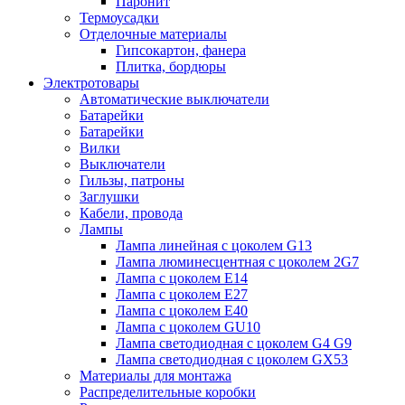
Паронит
Термоусадки
Отделочные материалы
Гипсокартон, фанера
Плитка, бордюры
Электротовары
Автоматические выключатели
Батарейки
Батарейки
Вилки
Выключатели
Гильзы, патроны
Заглушки
Кабели, провода
Лампы
Лампа линейная с цоколем G13
Лампа люминесцентная с цоколем 2G7
Лампа с цоколем E14
Лампа с цоколем E27
Лампа с цоколем E40
Лампа с цоколем GU10
Лампа светодиодная с цоколем G4 G9
Лампа светодиодная с цоколем GX53
Материалы для монтажа
Распределительные коробки