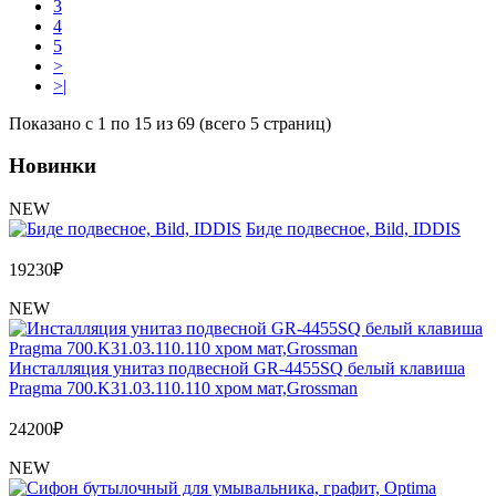
3
4
5
>
>|
Показано с 1 по 15 из 69 (всего 5 страниц)
Новинки
NEW
Биде подвесное, Bild, IDDIS
19230
₽
NEW
Инсталляция унитаз подвесной GR-4455SQ белый клавиша
Pragma 700.K31.03.110.110 хром мат,Grossman
24200
₽
NEW