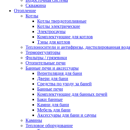
Водосточная система
Скважина
Отопление
Котлы
Котлы твердотопливные
Котлы электрические
Электросауны
Комплектующие для котлов
Тэны для котлов
Теплоносители и антифризы, дистилированная вод
Терморегуляторы
Фильтры / грязевики
Отопительные печи
Банные печи и аксессуары
Вернтиляция для бани
Двери для бани
Средства по уходу за баней
Банные печи
Комплектующие для банных печей
Баки банные
Камни для бани
Мебель для бани
Аксессуары для бани и сауны
Камины
Тепловое оборудование