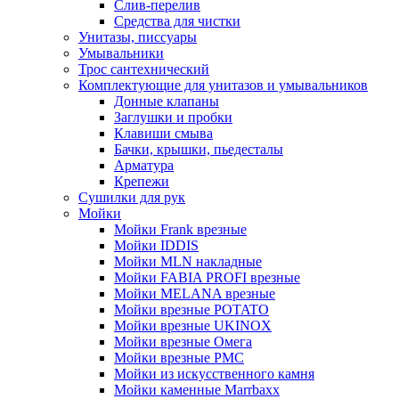
Слив-перелив
Средства для чистки
Унитазы, писсуары
Умывальники
Трос сантехнический
Комплектующие для унитазов и умывальников
Донные клапаны
Заглушки и пробки
Клавиши смыва
Бачки, крышки, пьедесталы
Арматура
Крепежи
Сушилки для рук
Мойки
Мойки Frank врезные
Мойки IDDIS
Мойки MLN накладные
Мойки FABIA PROFI врезные
Мойки MELANA врезные
Мойки врезные POTATO
Мойки врезные UKINOX
Мойки врезные Омега
Мойки врезные РМС
Мойки из искусственного камня
Мойки каменные Marrbaxx