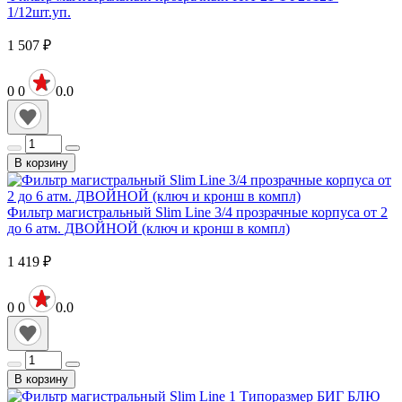
1/12шт.уп.
1 507
₽
0
0
0.0
В корзину
Фильтр магистральный Slim Line 3/4 прозрачные корпуса от 2
до 6 атм. ДВОЙНОЙ (ключ и кронш в компл)
1 419
₽
0
0
0.0
В корзину