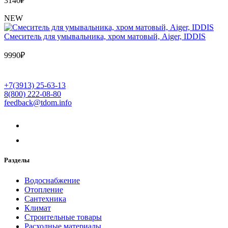
3140
₽
NEW
Cмеситель для умывальника, хром матовый, Aiger, IDDIS
9990
₽
+7(3913) 25-63-13
8(800) 222-08-80
feedback@tdom.info
Разделы
Водоснабжение
Отопление
Сантехника
Климат
Строительные товары
Расходные материалы