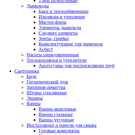
Тэны радиаторные
Дымоходы
Баки и теплообменники
Изоляция и утепление
Мастер-флеш
Элементы дымохода
Сэндвич элементы
Зонты, грибки
Комплектующие для дымохода
Асбест
Насосы циркуляционные
Теплоизоляция и утеплители
Аксессуары для теплоизоляции труб
Сантехника
Биде
Гигиенический душ
Запорная арматура
Шторы стеклянные
Экраны
Ванны
Ванны акриловые
Ванны стальные
Ванны чугунные
Инсталляции и панели для смыва
Готовые комплекты