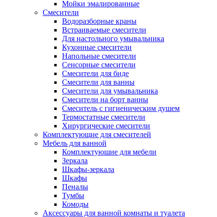
Мойки эмалированные
Смесители
Водоразборные краны
Встраиваемые смесители
Для настольного умывальника
Кухонные смесители
Напольные смесители
Сенсорные смесители
Смесители для биде
Смесители для ванны
Смесители для умывальника
Смесители на борт ванны
Смеситель с гигиеническим душем
Термостатные смесители
Хирургические смесители
Комплектующие для смесителей
Мебель для ванной
Комплектуюшие для мебели
Зеркала
Шкафы-зеркала
Шкафы
Пеналы
Тумбы
Комоды
Аксессуары для ванной комнаты и туалета