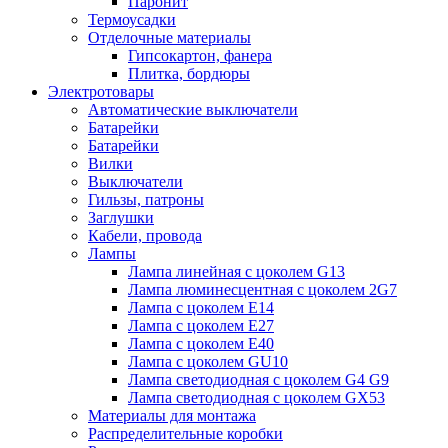
Паронит
Термоусадки
Отделочные материалы
Гипсокартон, фанера
Плитка, бордюры
Электротовары
Автоматические выключатели
Батарейки
Батарейки
Вилки
Выключатели
Гильзы, патроны
Заглушки
Кабели, провода
Лампы
Лампа линейная с цоколем G13
Лампа люминесцентная с цоколем 2G7
Лампа с цоколем E14
Лампа с цоколем E27
Лампа с цоколем E40
Лампа с цоколем GU10
Лампа светодиодная с цоколем G4 G9
Лампа светодиодная с цоколем GX53
Материалы для монтажа
Распределительные коробки