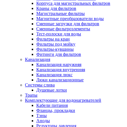
Корпуса для магистральных фильтров
Краны для фильтров
Магистральные фильтры
Магнитные преобразователи воды
Новости и Акции
Сменные загрузки для фильтров
Сменные фильтроэлементы
Тест-полоски для воды
Оплата и доставка
Фильтры на кран
Сервис-центр
Фильтры под мойку
Фильтры-кувшины
Фитинги для фильтров
Адреса Сервис-центров
Канализация
Канализация наружняя
Канализация внутренняя
Канализация люкс
Люки канализационные
Обмен и возврат товара
Системы слива
Душевые лотки
Трапы
Вакансии
Комплектующие для водонагревателей
Контакты
Кабели питания
Фланцы, прокладки
Тэны
Аноды
Редукторы давления