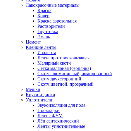
Лакокрасочные материалы
Краска
Колер
Краска аэрозольная
Растворители
Грунтовка
Эмаль
Цемент
Клейкие ленты
Изолента
Лента противоскользящая
Малярный скотч
Сетка малярная (серпянка)
Скотч алюминиевый, армированный
Скотч двухсторонний
Скотч цветной, прозрачный
Мешки
Круги и диски
Уплотнители
Звукоизоляция для пола
Прокладки
Ленты ФУМ
Лён сантехнический
Ленты уплотнительные