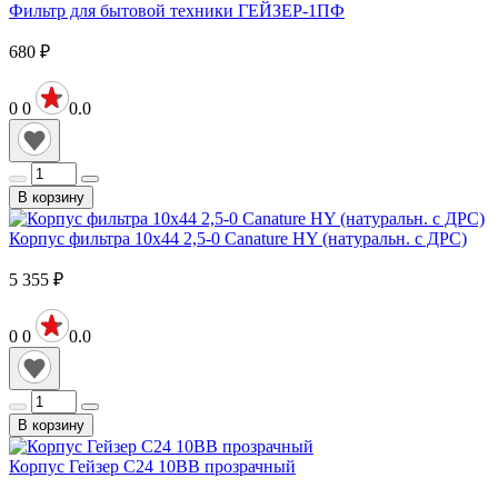
Фильтр для бытовой техники ГЕЙЗЕР-1ПФ
680
₽
0
0
0.0
В корзину
Корпус фильтра 10х44 2,5-0 Canature HY (натуральн. с ДРС)
5 355
₽
0
0
0.0
В корзину
Корпус Гейзер С24 10ВВ прозрачный