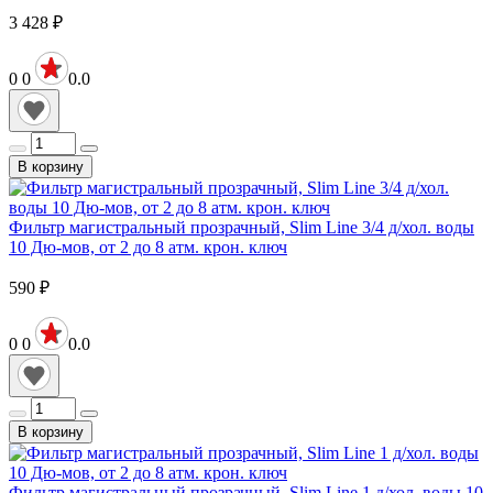
3 428
₽
0
0
0.0
В корзину
Фильтр магистральный прозрачный, Slim Line 3/4 д/хол. воды
10 Дю-мов, от 2 до 8 атм. крон. ключ
590
₽
0
0
0.0
В корзину
Фильтр магистральный прозрачный, Slim Line 1 д/хол. воды 10