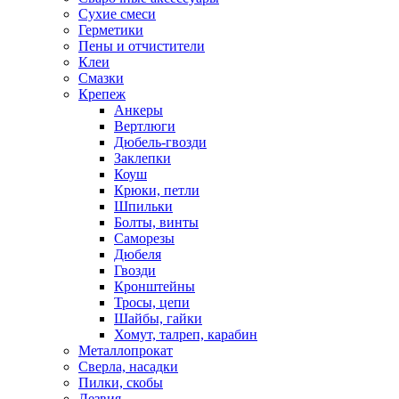
Сухие смеси
Герметики
Пены и отчистители
Клеи
Смазки
Крепеж
Анкеры
Вертлюги
Дюбель-гвозди
Заклепки
Коуш
Крюки, петли
Шпильки
Болты, винты
Саморезы
Дюбеля
Гвозди
Кронштейны
Тросы, цепи
Шайбы, гайки
Хомут, талреп, карабин
Металлопрокат
Сверла, насадки
Пилки, скобы
Лезвия