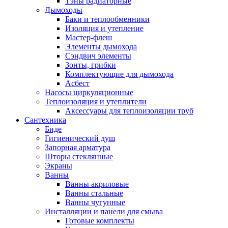
Тэны радиаторные
Дымоходы
Баки и теплообменники
Изоляция и утепление
Мастер-флеш
Элементы дымохода
Сэндвич элементы
Зонты, грибки
Комплектующие для дымохода
Асбест
Насосы циркуляционные
Теплоизоляция и утеплители
Аксессуары для теплоизоляции труб
Сантехника
Биде
Гигиенический душ
Запорная арматура
Шторы стеклянные
Экраны
Ванны
Ванны акриловые
Ванны стальные
Ванны чугунные
Инсталляции и панели для смыва
Готовые комплекты