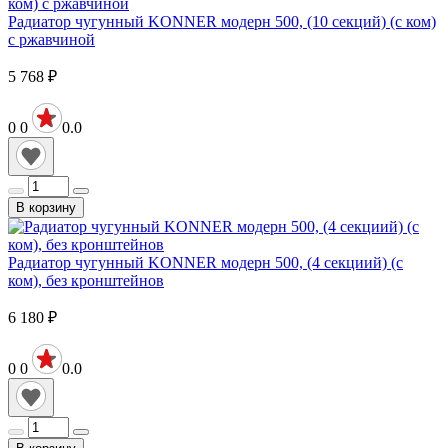
Радиатор чугунный KONNER модерн 500, (10 секций) (с ком)
с ржавчиной
5 768
₽
0
0
0.0
В корзину
Радиатор чугунный KONNER модерн 500, (4 секциий) (с
ком), без кронштейнов
6 180
₽
0
0
0.0