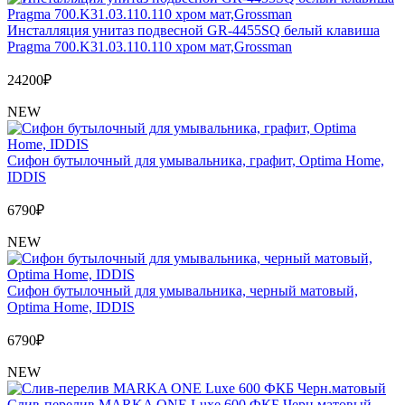
Инсталляция унитаз подвесной GR-4455SQ белый клавиша
Pragma 700.K31.03.110.110 хром мат,Grossman
24200
₽
NEW
Сифон бутылочный для умывальника, графит, Optima Home,
IDDIS
6790
₽
NEW
Сифон бутылочный для умывальника, черный матовый,
Optima Home, IDDIS
6790
₽
NEW
Слив-перелив MARKA ONE Luxe 600 ФКБ Черн.матовый