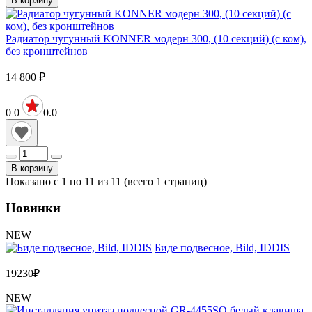
В корзину
Радиатор чугунный KONNER модерн 300, (10 секций) (с ком),
без кронштейнов
14 800
₽
0
0
0.0
В корзину
Показано с 1 по 11 из 11 (всего 1 страниц)
Новинки
NEW
Биде подвесное, Bild, IDDIS
19230
₽
NEW