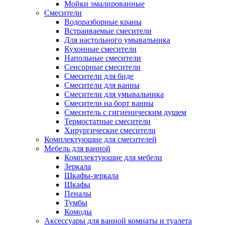
Мойки эмалированные
Смесители
Водоразборные краны
Встраиваемые смесители
Для настольного умывальника
Кухонные смесители
Напольные смесители
Сенсорные смесители
Смесители для биде
Смесители для ванны
Смесители для умывальника
Смесители на борт ванны
Смеситель с гигиеническим душем
Термостатные смесители
Хирургические смесители
Комплектующие для смесителей
Мебель для ванной
Комплектуюшие для мебели
Зеркала
Шкафы-зеркала
Шкафы
Пеналы
Тумбы
Комоды
Аксессуары для ванной комнаты и туалета