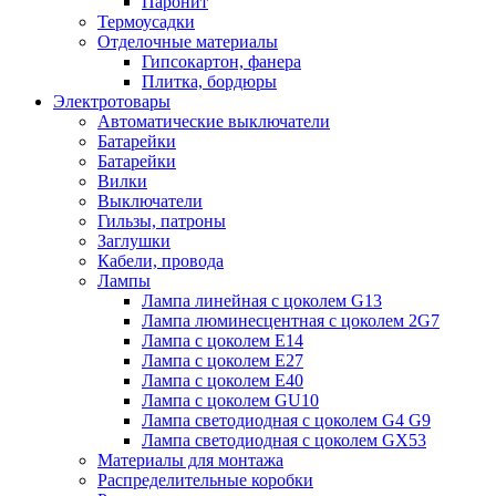
Паронит
Термоусадки
Отделочные материалы
Гипсокартон, фанера
Плитка, бордюры
Электротовары
Автоматические выключатели
Батарейки
Батарейки
Вилки
Выключатели
Гильзы, патроны
Заглушки
Кабели, провода
Лампы
Лампа линейная с цоколем G13
Лампа люминесцентная с цоколем 2G7
Лампа с цоколем E14
Лампа с цоколем E27
Лампа с цоколем E40
Лампа с цоколем GU10
Лампа светодиодная с цоколем G4 G9
Лампа светодиодная с цоколем GX53
Материалы для монтажа
Распределительные коробки