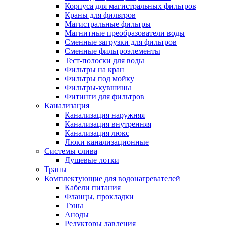
Корпуса для магистральных фильтров
Краны для фильтров
Магистральные фильтры
Магнитные преобразователи воды
Новости и Акции
Сменные загрузки для фильтров
Сменные фильтроэлементы
Тест-полоски для воды
Оплата и доставка
Фильтры на кран
Сервис-центр
Фильтры под мойку
Фильтры-кувшины
Фитинги для фильтров
Адреса Сервис-центров
Канализация
Канализация наружняя
Канализация внутренняя
Канализация люкс
Люки канализационные
Обмен и возврат товара
Системы слива
Душевые лотки
Трапы
Вакансии
Комплектующие для водонагревателей
Контакты
Кабели питания
Фланцы, прокладки
Тэны
Аноды
Редукторы давления