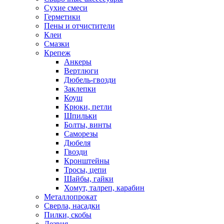
Сухие смеси
Герметики
Пены и отчистители
Клеи
Смазки
Крепеж
Анкеры
Вертлюги
Дюбель-гвозди
Заклепки
Коуш
Крюки, петли
Шпильки
Болты, винты
Саморезы
Дюбеля
Гвозди
Кронштейны
Тросы, цепи
Шайбы, гайки
Хомут, талреп, карабин
Металлопрокат
Сверла, насадки
Пилки, скобы
Лезвия