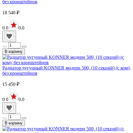
без кронштейнов
18 540
₽
0
0
0.0
В корзину
Радиатор чугунный KONNER модерн 500, (10 секций) (с ком),
без кронштейнов
15 450
₽
0
0
0.0
В корзину