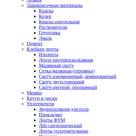
Лакокрасочные материалы
Краска
Колер
Краска аэрозольная
Растворители
Грунтовка
Эмаль
Цемент
Клейкие ленты
Изолента
Лента противоскользящая
Малярный скотч
Сетка малярная (серпянка)
Скотч алюминиевый, армированный
Скотч двухсторонний
Скотч цветной, прозрачный
Мешки
Круги и диски
Уплотнители
Звукоизоляция для пола
Прокладки
Ленты ФУМ
Лён сантехнический
Ленты уплотнительные