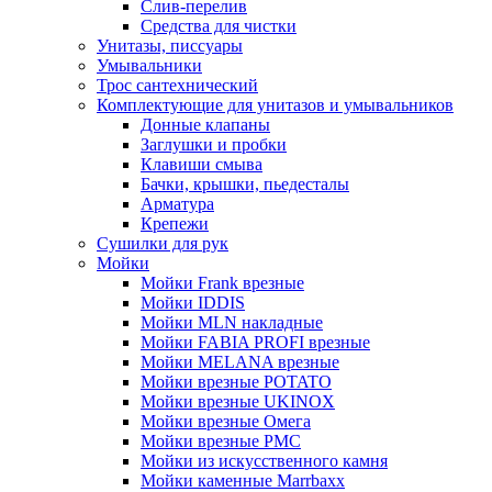
Слив-перелив
Средства для чистки
Унитазы, писсуары
Умывальники
Трос сантехнический
Комплектующие для унитазов и умывальников
Донные клапаны
Заглушки и пробки
Клавиши смыва
Бачки, крышки, пьедесталы
Арматура
Крепежи
Сушилки для рук
Мойки
Мойки Frank врезные
Мойки IDDIS
Мойки MLN накладные
Мойки FABIA PROFI врезные
Мойки MELANA врезные
Мойки врезные POTATO
Мойки врезные UKINOX
Мойки врезные Омега
Мойки врезные РМС
Мойки из искусственного камня
Мойки каменные Marrbaxx