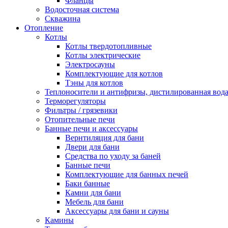
Фланцы
Водосточная система
Скважина
Отопление
Котлы
Котлы твердотопливные
Котлы электрические
Электросауны
Комплектующие для котлов
Тэны для котлов
Теплоносители и антифризы, дистилированная вод
Терморегуляторы
Фильтры / грязевики
Отопительные печи
Банные печи и аксессуары
Вернтиляция для бани
Двери для бани
Средства по уходу за баней
Банные печи
Комплектующие для банных печей
Баки банные
Камни для бани
Мебель для бани
Аксессуары для бани и сауны
Камины