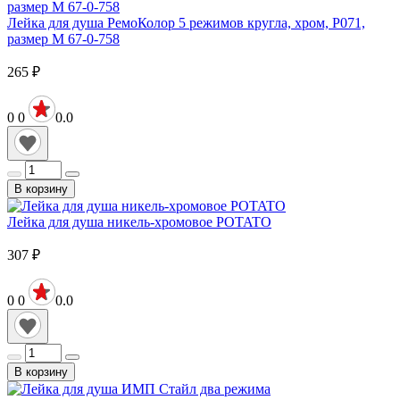
Лейка для душа РемоКолор 5 режимов кругла, хром, P071,
размер M 67-0-758
265
₽
0
0
0.0
В корзину
Лейка для душа никель-хромовое POTATO
307
₽
0
0
0.0
В корзину