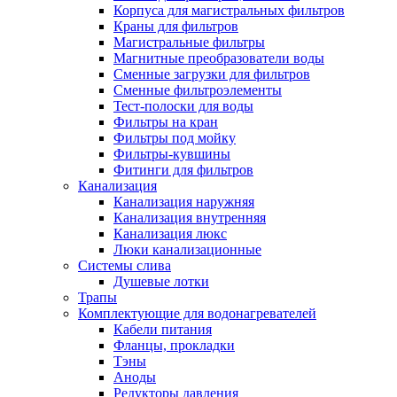
Корпуса для магистральных фильтров
Краны для фильтров
Магистральные фильтры
Магнитные преобразователи воды
Новости и Акции
Сменные загрузки для фильтров
Сменные фильтроэлементы
Тест-полоски для воды
Оплата и доставка
Фильтры на кран
Сервис-центр
Фильтры под мойку
Фильтры-кувшины
Фитинги для фильтров
Адреса Сервис-центров
Канализация
Канализация наружняя
Канализация внутренняя
Канализация люкс
Люки канализационные
Обмен и возврат товара
Системы слива
Душевые лотки
Трапы
Вакансии
Комплектующие для водонагревателей
Контакты
Кабели питания
Фланцы, прокладки
Тэны
Аноды
Редукторы давления