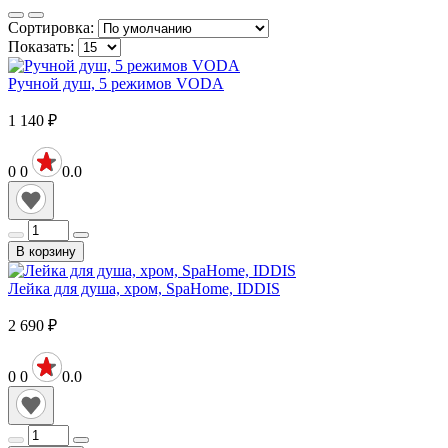
Сортировка:
Показать:
Ручной душ, 5 режимов VODA
1 140
₽
0
0
0.0
В корзину
Лейка для душа, хром, SpaHome, IDDIS
2 690
₽
0
0
0.0