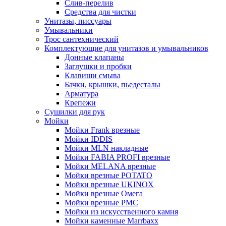
Слив-перелив
Средства для чистки
Унитазы, писсуары
Умывальники
Трос сантехнический
Комплектующие для унитазов и умывальников
Донные клапаны
Заглушки и пробки
Клавиши смыва
Бачки, крышки, пьедесталы
Арматура
Крепежи
Сушилки для рук
Мойки
Мойки Frank врезные
Мойки IDDIS
Мойки MLN накладные
Мойки FABIA PROFI врезные
Мойки MELANA врезные
Мойки врезные POTATO
Мойки врезные UKINOX
Мойки врезные Омега
Мойки врезные РМС
Мойки из искусственного камня
Мойки каменные Marrbaxx