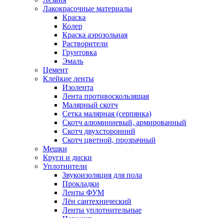
Лакокрасочные материалы
Краска
Колер
Краска аэрозольная
Растворители
Грунтовка
Эмаль
Цемент
Клейкие ленты
Изолента
Лента противоскользящая
Малярный скотч
Сетка малярная (серпянка)
Скотч алюминиевый, армированный
Скотч двухсторонний
Скотч цветной, прозрачный
Мешки
Круги и диски
Уплотнители
Звукоизоляция для пола
Прокладки
Ленты ФУМ
Лён сантехнический
Ленты уплотнительные