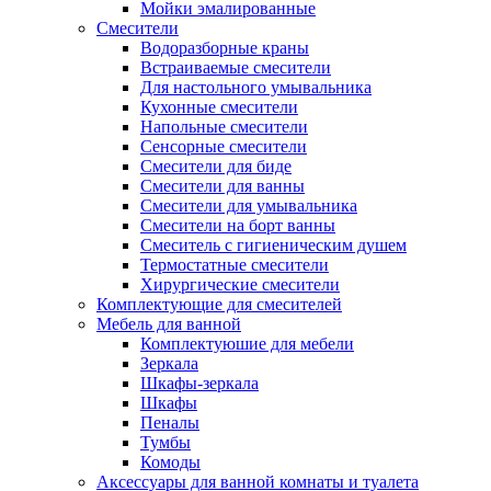
Мойки эмалированные
Смесители
Водоразборные краны
Встраиваемые смесители
Для настольного умывальника
Кухонные смесители
Напольные смесители
Сенсорные смесители
Смесители для биде
Смесители для ванны
Смесители для умывальника
Смесители на борт ванны
Смеситель с гигиеническим душем
Термостатные смесители
Хирургические смесители
Комплектующие для смесителей
Мебель для ванной
Комплектуюшие для мебели
Зеркала
Шкафы-зеркала
Шкафы
Пеналы
Тумбы
Комоды
Аксессуары для ванной комнаты и туалета