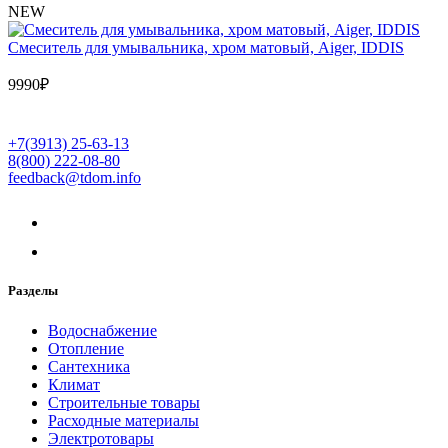
NEW
Cмеситель для умывальника, хром матовый, Aiger, IDDIS
9990
₽
+7(3913) 25-63-13
8(800) 222-08-80
feedback@tdom.info
Разделы
Водоснабжение
Отопление
Сантехника
Климат
Строительные товары
Расходные материалы
Электротовары