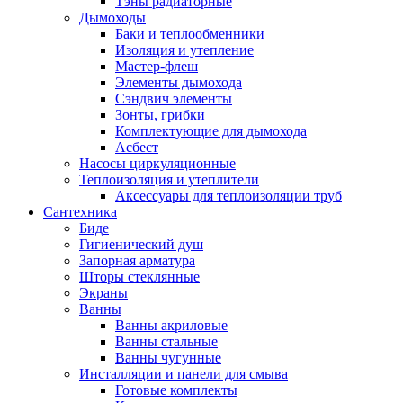
Тэны радиаторные
Дымоходы
Баки и теплообменники
Изоляция и утепление
Мастер-флеш
Элементы дымохода
Сэндвич элементы
Зонты, грибки
Комплектующие для дымохода
Асбест
Насосы циркуляционные
Теплоизоляция и утеплители
Аксессуары для теплоизоляции труб
Сантехника
Биде
Гигиенический душ
Запорная арматура
Шторы стеклянные
Экраны
Ванны
Ванны акриловые
Ванны стальные
Ванны чугунные
Инсталляции и панели для смыва
Готовые комплекты