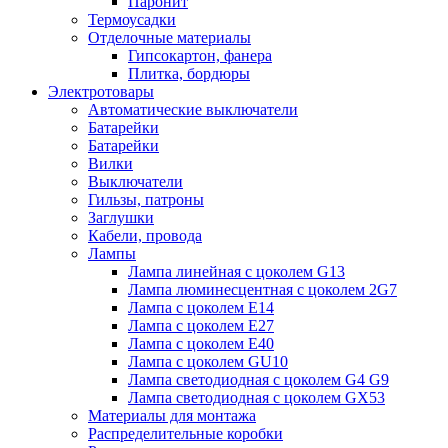
Паронит
Термоусадки
Отделочные материалы
Гипсокартон, фанера
Плитка, бордюры
Электротовары
Автоматические выключатели
Батарейки
Батарейки
Вилки
Выключатели
Гильзы, патроны
Заглушки
Кабели, провода
Лампы
Лампа линейная с цоколем G13
Лампа люминесцентная с цоколем 2G7
Лампа с цоколем E14
Лампа с цоколем E27
Лампа с цоколем E40
Лампа с цоколем GU10
Лампа светодиодная с цоколем G4 G9
Лампа светодиодная с цоколем GX53
Материалы для монтажа
Распределительные коробки