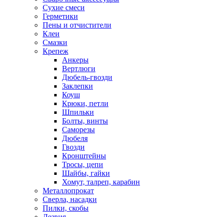
Сухие смеси
Герметики
Пены и отчистители
Клеи
Смазки
Крепеж
Анкеры
Вертлюги
Дюбель-гвозди
Заклепки
Коуш
Крюки, петли
Шпильки
Болты, винты
Саморезы
Дюбеля
Гвозди
Кронштейны
Тросы, цепи
Шайбы, гайки
Хомут, талреп, карабин
Металлопрокат
Сверла, насадки
Пилки, скобы
Лезвия