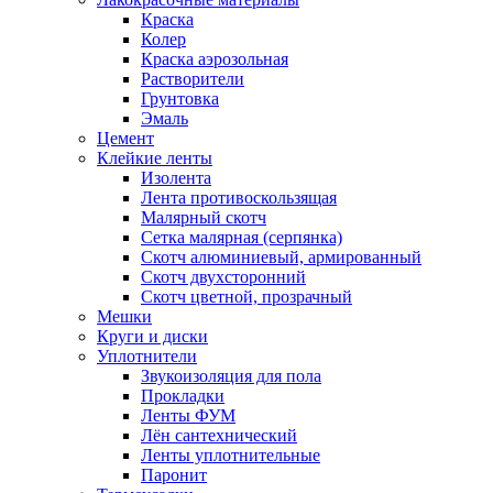
Краска
Колер
Краска аэрозольная
Растворители
Грунтовка
Эмаль
Цемент
Клейкие ленты
Изолента
Лента противоскользящая
Малярный скотч
Сетка малярная (серпянка)
Скотч алюминиевый, армированный
Скотч двухсторонний
Скотч цветной, прозрачный
Мешки
Круги и диски
Уплотнители
Звукоизоляция для пола
Прокладки
Ленты ФУМ
Лён сантехнический
Ленты уплотнительные
Паронит