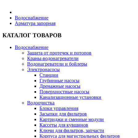
Бытовая техника
Водоснабжение
Арматура запорная
Хозяйственные товары
КАТАЛОГ ТОВАРОВ
Водоснабжение
Защита от протечек и потопов
Краны-водонагреватели
Строительные товары
Водонагреватели и бойлеры
Электронасосы
Станции
Глубинные насосы
Дренажные насосы
Поверхностные насосы
Все для бани
Канализационные установки
Водоочистка
Блоки управления
Блог
Засыпки для фильтров
Картриджи и сменные модули
Кассеты для кувшинов
Полезные статьи
Ключи для фильтров, запчасти
Корпуса для магистральных фильтров