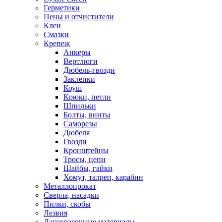
Герметики
Пены и отчистители
Клеи
Смазки
Крепеж
Анкеры
Вертлюги
Дюбель-гвозди
Заклепки
Коуш
Крюки, петли
Шпильки
Болты, винты
Саморезы
Дюбеля
Гвозди
Кронштейны
Тросы, цепи
Шайбы, гайки
Хомут, талреп, карабин
Металлопрокат
Сверла, насадки
Пилки, скобы
Лезвия
Лакокрасочные материалы