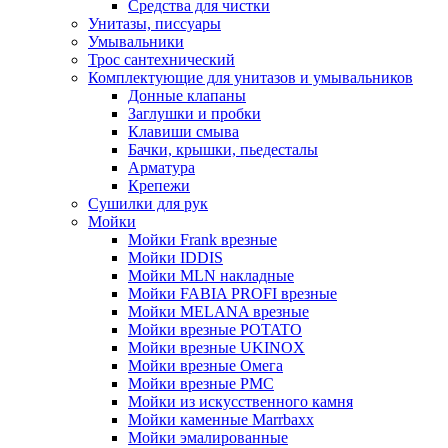
Средства для чистки
Унитазы, писсуары
Умывальники
Трос сантехнический
Комплектующие для унитазов и умывальников
Донные клапаны
Заглушки и пробки
Клавиши смыва
Бачки, крышки, пьедесталы
Арматура
Крепежи
Сушилки для рук
Мойки
Мойки Frank врезные
Мойки IDDIS
Мойки MLN накладные
Мойки FABIA PROFI врезные
Мойки MELANA врезные
Мойки врезные POTATO
Мойки врезные UKINOX
Мойки врезные Омега
Мойки врезные РМС
Мойки из искусственного камня
Мойки каменные Marrbaxx
Мойки эмалированные