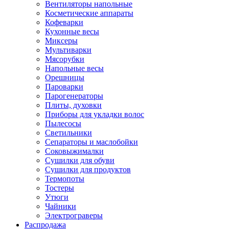
Вентиляторы напольные
Косметические аппараты
Кофеварки
Кухонные весы
Миксеры
Мультиварки
Мясорубки
Напольные весы
Орешницы
Пароварки
Парогенераторы
Плиты, духовки
Приборы для укладки волос
Пылесосы
Светильники
Сепараторы и маслобойки
Соковыжималки
Сушилки для обуви
Сушилки для продуктов
Термопоты
Тостеры
Утюги
Чайники
Электрограверы
Распродажа