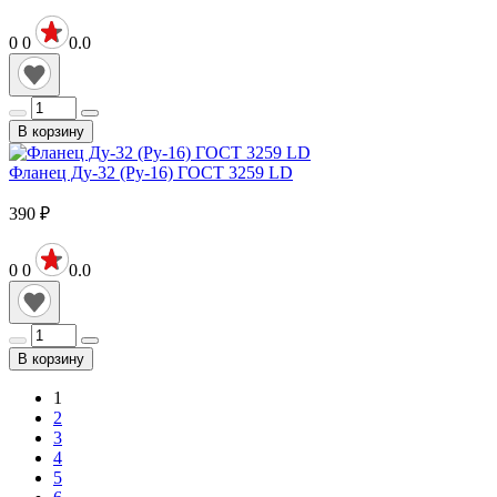
0
0
0.0
В корзину
Фланец Ду-32 (Ру-16) ГОСТ 3259 LD
390
₽
0
0
0.0
В корзину
1
2
3
4
5