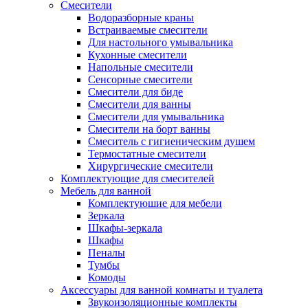
Смесители
Водоразборные краны
Встраиваемые смесители
Для настольного умывальника
Кухонные смесители
Напольные смесители
Сенсорные смесители
Смесители для биде
Смесители для ванны
Смесители для умывальника
Смесители на борт ванны
Смеситель с гигиеническим душем
Термостатные смесители
Хирургические смесители
Комплектующие для смесителей
Мебель для ванной
Комплектуюшие для мебели
Зеркала
Шкафы-зеркала
Шкафы
Пеналы
Тумбы
Комоды
Аксессуары для ванной комнаты и туалета
Звукоизоляционные комплекты