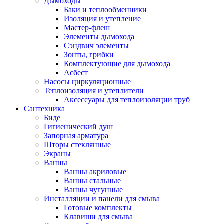
Дымоходы
Баки и теплообменники
Изоляция и утепление
Мастер-флеш
Элементы дымохода
Сэндвич элементы
Зонты, грибки
Комплектующие для дымохода
Асбест
Насосы циркуляционные
Теплоизоляция и утеплители
Аксессуары для теплоизоляции труб
Сантехника
Биде
Гигиенический душ
Запорная арматура
Шторы стеклянные
Экраны
Ванны
Ванны акриловые
Ванны стальные
Ванны чугунные
Инсталляции и панели для смыва
Готовые комплекты
Клавиши для смыва