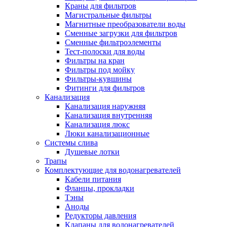
Краны для фильтров
Магистральные фильтры
Магнитные преобразователи воды
Сменные загрузки для фильтров
Новости и Акции
Сменные фильтроэлементы
Тест-полоски для воды
Фильтры на кран
Оплата и доставка
Фильтры под мойку
Сервис-центр
Фильтры-кувшины
Фитинги для фильтров
Канализация
Адреса Сервис-центров
Канализация наружняя
Канализация внутренняя
Канализация люкс
Люки канализационные
Системы слива
Обмен и возврат товара
Душевые лотки
Трапы
Комплектующие для водонагревателей
Вакансии
Кабели питания
Контакты
Фланцы, прокладки
Тэны
Аноды
Редукторы давления
Клапаны для водонагревателей