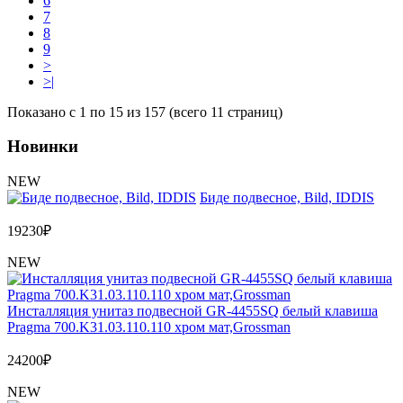
6
7
8
9
>
>|
Показано с 1 по 15 из 157 (всего 11 страниц)
Новинки
NEW
Биде подвесное, Bild, IDDIS
19230
₽
NEW
Инсталляция унитаз подвесной GR-4455SQ белый клавиша
Pragma 700.K31.03.110.110 хром мат,Grossman
24200
₽
NEW