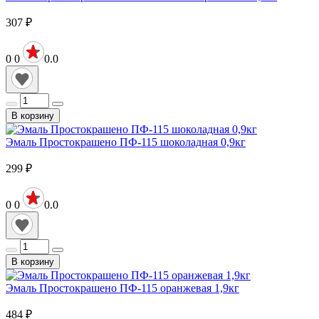
307
₽
0
0
0.0
В корзину
Эмаль Простокрашено ПФ-115 шоколадная 0,9кг
299
₽
0
0
0.0
В корзину
Эмаль Простокрашено ПФ-115 оранжевая 1,9кг
484
₽