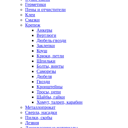
Герметики
Пены и отчистители
Клеи
Смазки
Крепеж
Анкеры
Вертлюги
Дюбель-гвозди
Заклепки
Коуш
Крюки, петли
Шпильки
Болты, винты
Саморезы
Дюбеля
Гвозди
Кронштейны
Тросы, цепи
Шайбы, гайки
Хомут, талреп, карабин
Металлопрокат
Сверла, насадки
Пилки, скобы
Лезвия
Лакокрасочные материалы