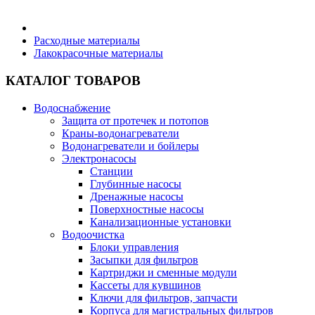
Бытовая техника
Расходные материалы
Лакокрасочные материалы
Хозяйственные товары
КАТАЛОГ ТОВАРОВ
Водоснабжение
Защита от протечек и потопов
Краны-водонагреватели
Строительные товары
Водонагреватели и бойлеры
Электронасосы
Станции
Глубинные насосы
Дренажные насосы
Поверхностные насосы
Все для бани
Канализационные установки
Водоочистка
Блоки управления
Блог
Засыпки для фильтров
Картриджи и сменные модули
Кассеты для кувшинов
Полезные статьи
Ключи для фильтров, запчасти
Корпуса для магистральных фильтров