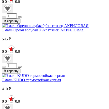
0
0
0.0
В корзину
Эмаль Ореол голубая 0,9кг глянец АКРИЛОВАЯ
545
₽
0
0
0.0
В корзину
Эмаль KUDO термостойкая черная
410
₽
0
0
0.0