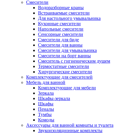
Смесители
Водоразборные краны
Встраиваемые смесители
Для настольного умывальника
Кухонные смесители
Напольные смесители
Сенсорные смесители
Смесители для биде
Смесители для ванны
Смесители для умывальника
Смесители на борт ванны
Смеситель с гигиеническим душем
Термостатные смесители
Хирургические смесители
Комплектующие для смесителей
Мебель для ванной
Комплектуюшие для мебели
Зеркала
Шкафы-зеркала
Шкафы
Пеналы
Тумбы
Комоды
Аксессуары для ванной комнаты и туалета
Звукоизоляционные комплекты