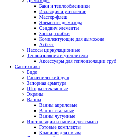
Дымоходы
Баки и теплообменники
Изоляция и утепление
Мастер-флеш
Элементы дымохода
Сэндвич элементы
Зонты, грибки
Комплектующие для дымохода
Асбест
Насосы циркуляционные
Теплоизоляция и утеплители
Аксессуары для теплоизоляции труб
Сантехника
Биде
Гигиенический душ
Запорная арматура
Шторы стеклянные
Экраны
Ванны
Ванны акриловые
Ванны стальные
Ванны чугунные
Инсталляции и панели для смыва
Готовые комплекты
Клавиши для смыва