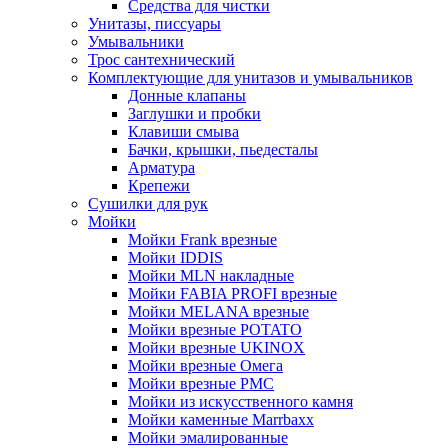
Средства для чистки
Унитазы, писсуары
Умывальники
Трос сантехнический
Комплектующие для унитазов и умывальников
Донные клапаны
Заглушки и пробки
Клавиши смыва
Бачки, крышки, пьедесталы
Арматура
Крепежи
Сушилки для рук
Мойки
Мойки Frank врезные
Мойки IDDIS
Мойки MLN накладные
Мойки FABIA PROFI врезные
Мойки MELANA врезные
Мойки врезные POTATO
Мойки врезные UKINOX
Мойки врезные Омега
Мойки врезные РМС
Мойки из искусственного камня
Мойки каменные Marrbaxx
Мойки эмалированные