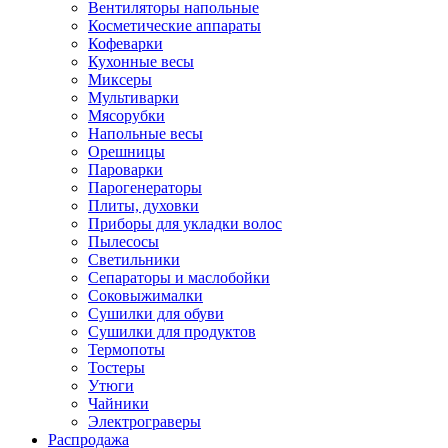
Вентиляторы напольные
Косметические аппараты
Кофеварки
Кухонные весы
Миксеры
Мультиварки
Мясорубки
Напольные весы
Орешницы
Пароварки
Парогенераторы
Плиты, духовки
Приборы для укладки волос
Пылесосы
Светильники
Сепараторы и маслобойки
Соковыжималки
Сушилки для обуви
Сушилки для продуктов
Термопоты
Тостеры
Утюги
Чайники
Электрограверы
Распродажа