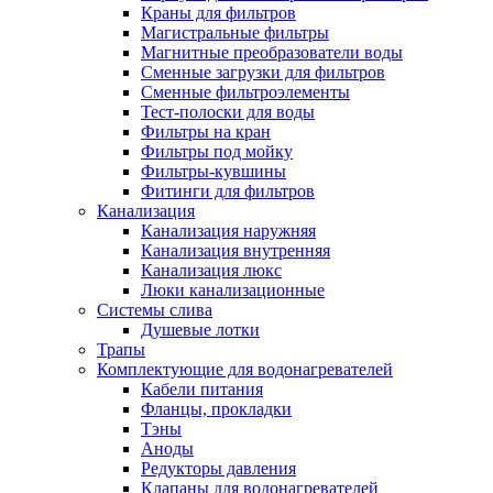
Краны для фильтров
Магистральные фильтры
Магнитные преобразователи воды
Сменные загрузки для фильтров
Новости и Акции
Сменные фильтроэлементы
Тест-полоски для воды
Фильтры на кран
Оплата и доставка
Фильтры под мойку
Сервис-центр
Фильтры-кувшины
Фитинги для фильтров
Канализация
Адреса Сервис-центров
Канализация наружняя
Канализация внутренняя
Канализация люкс
Люки канализационные
Системы слива
Обмен и возврат товара
Душевые лотки
Трапы
Комплектующие для водонагревателей
Вакансии
Кабели питания
Контакты
Фланцы, прокладки
Тэны
Аноды
Редукторы давления
Клапаны для водонагревателей