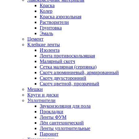
Краска
Колер
Краска аэрозольная
Растворители
Грунтовка
Эмаль
Цемент
Клейкие ленты
Изолента
Лента противоскользящая
Малярный скотч
Сетка малярная (серпянка)
Скотч алюминиевый, армированный
Скотч двухсторонний
Скотч цветной, прозрачный
Мешки
Круги и диски
Уплотнители
Звукоизоляция для пола
Прокладки
Ленты ФУМ
Лён сантехнический
Ленты уплотнительные
Паронит