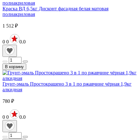
Краска ВД 6,5кг Дисконт фасадная белая матовая
полиакриловая
1 512
₽
0
0
0.0
В корзину
Грунт-эмаль Простокрашено 3 в 1 по ржавчине чёрная 1,9кг
алкидная
780
₽
0
0
0.0