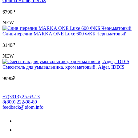
Optima Home, IDDIS
6790
₽
NEW
Слив-перелив MARKA ONE Luxe 600 ФКБ Черн.матовый
3140
₽
NEW
Cмеситель для умывальника, хром матовый, Aiger, IDDIS
9990
₽
+7(3913) 25-63-13
8(800) 222-08-80
feedback@tdom.info