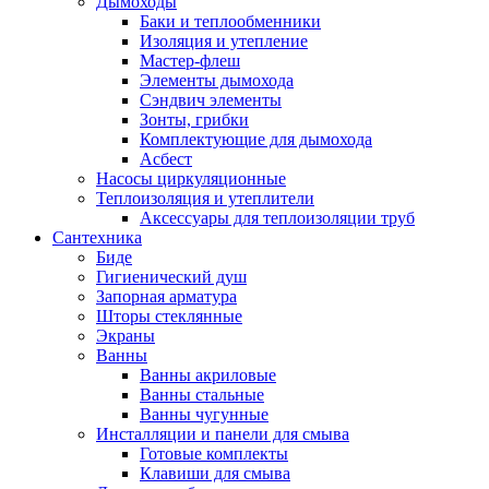
Дымоходы
Баки и теплообменники
Изоляция и утепление
Мастер-флеш
Элементы дымохода
Сэндвич элементы
Зонты, грибки
Комплектующие для дымохода
Асбест
Насосы циркуляционные
Теплоизоляция и утеплители
Аксессуары для теплоизоляции труб
Сантехника
Биде
Гигиенический душ
Запорная арматура
Шторы стеклянные
Экраны
Ванны
Ванны акриловые
Ванны стальные
Ванны чугунные
Инсталляции и панели для смыва
Готовые комплекты
Клавиши для смыва