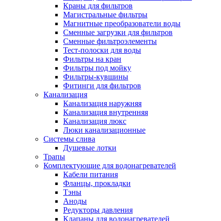
Краны для фильтров
Магистральные фильтры
Магнитные преобразователи воды
Сменные загрузки для фильтров
Новости и Акции
Сменные фильтроэлементы
Тест-полоски для воды
Фильтры на кран
Оплата и доставка
Фильтры под мойку
Сервис-центр
Фильтры-кувшины
Фитинги для фильтров
Канализация
Адреса Сервис-центров
Канализация наружняя
Канализация внутренняя
Канализация люкс
Люки канализационные
Системы слива
Обмен и возврат товара
Душевые лотки
Трапы
Комплектующие для водонагревателей
Вакансии
Кабели питания
Контакты
Фланцы, прокладки
Тэны
Аноды
Редукторы давления
Клапаны для водонагревателей