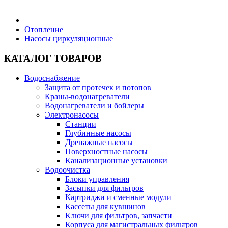
Бытовая техника
Отопление
Насосы циркуляционные
Хозяйственные товары
КАТАЛОГ ТОВАРОВ
Водоснабжение
Защита от протечек и потопов
Краны-водонагреватели
Строительные товары
Водонагреватели и бойлеры
Электронасосы
Станции
Глубинные насосы
Дренажные насосы
Поверхностные насосы
Все для бани
Канализационные установки
Водоочистка
Блоки управления
Блог
Засыпки для фильтров
Картриджи и сменные модули
Кассеты для кувшинов
Полезные статьи
Ключи для фильтров, запчасти
Корпуса для магистральных фильтров