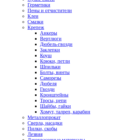
Герметики
Пены и отчистители
Клеи
Смазки
Крепеж
Анкеры
Вертлюги
Дюбель-гвозди
Заклепки
Коуш
Крюки, петли
Шпильки
Болты, винты
Саморезы
Дюбеля
Гвозди
Кронштейны
Тросы, цепи
Шайбы, гайки
Хомут, талреп, карабин
Металлопрокат
Сверла, насадки
Пилки, скобы
Лезвия
Лакокрасочные материалы