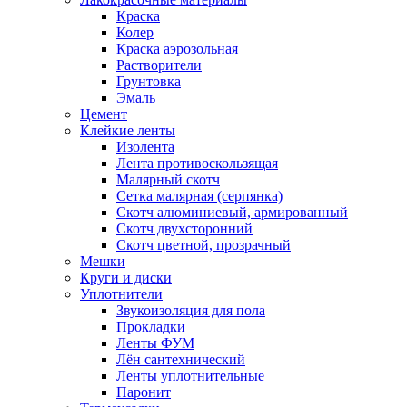
Краска
Колер
Краска аэрозольная
Растворители
Грунтовка
Эмаль
Цемент
Клейкие ленты
Изолента
Лента противоскользящая
Малярный скотч
Сетка малярная (серпянка)
Скотч алюминиевый, армированный
Скотч двухсторонний
Скотч цветной, прозрачный
Мешки
Круги и диски
Уплотнители
Звукоизоляция для пола
Прокладки
Ленты ФУМ
Лён сантехнический
Ленты уплотнительные
Паронит