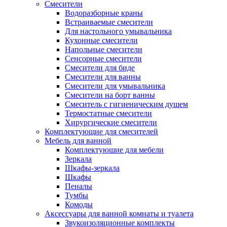
Смесители
Водоразборные краны
Встраиваемые смесители
Для настольного умывальника
Кухонные смесители
Напольные смесители
Сенсорные смесители
Смесители для биде
Смесители для ванны
Смесители для умывальника
Смесители на борт ванны
Смеситель с гигиеническим душем
Термостатные смесители
Хирургические смесители
Комплектующие для смесителей
Мебель для ванной
Комплектуюшие для мебели
Зеркала
Шкафы-зеркала
Шкафы
Пеналы
Тумбы
Комоды
Аксессуары для ванной комнаты и туалета
Звукоизоляционные комплекты