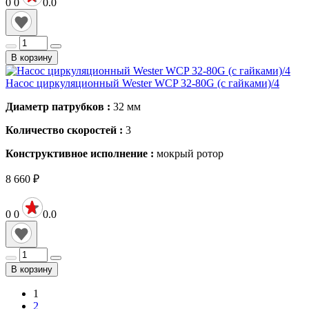
0
0
0.0
В корзину
Насос циркуляционный Wester WCP 32-80G (с гайками)/4
Диаметр патрубков :
32
мм
Количество скоростей :
3
Конструктивное исполнение :
мокрый ротор
8 660
₽
0
0
0.0
В корзину
1
2