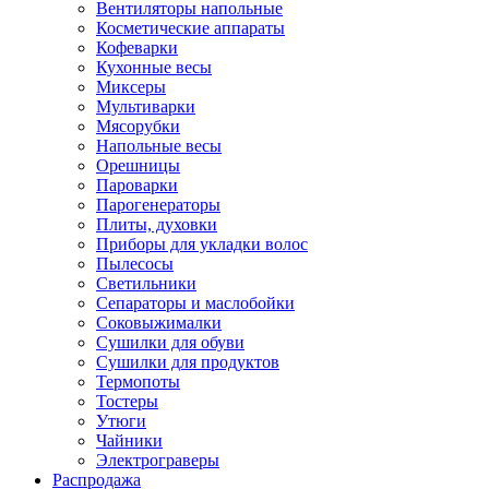
Вентиляторы напольные
Косметические аппараты
Кофеварки
Кухонные весы
Миксеры
Мультиварки
Мясорубки
Напольные весы
Орешницы
Пароварки
Парогенераторы
Плиты, духовки
Приборы для укладки волос
Пылесосы
Светильники
Сепараторы и маслобойки
Соковыжималки
Сушилки для обуви
Сушилки для продуктов
Термопоты
Тостеры
Утюги
Чайники
Электрограверы
Распродажа