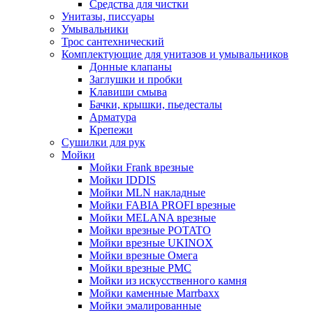
Средства для чистки
Унитазы, писсуары
Умывальники
Трос сантехнический
Комплектующие для унитазов и умывальников
Донные клапаны
Заглушки и пробки
Клавиши смыва
Бачки, крышки, пьедесталы
Арматура
Крепежи
Сушилки для рук
Мойки
Мойки Frank врезные
Мойки IDDIS
Мойки MLN накладные
Мойки FABIA PROFI врезные
Мойки MELANA врезные
Мойки врезные POTATO
Мойки врезные UKINOX
Мойки врезные Омега
Мойки врезные РМС
Мойки из искусственного камня
Мойки каменные Marrbaxx
Мойки эмалированные