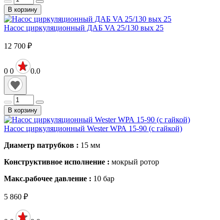
В корзину
Насос циркуляционный ДАБ VA 25/130 вых 25
12 700
₽
0
0
0.0
В корзину
Насос циркуляционный Wester WРА 15-90 (с гайкой)
Диаметр патрубков :
15
мм
Конструктивное исполнение :
мокрый ротор
Макс.рабочее давление :
10
бар
5 860
₽