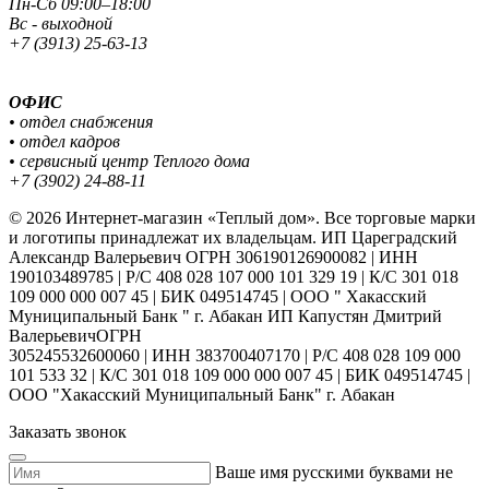
Пн-Сб 09:00–18:00
Вс - выходной
+7 (3913) 25-63-13
ОФИС
• отдел снабжения
• отдел кадров
• сервисный центр Теплого дома
+7 (3902) 24-88-11
© 2026 Интернет-магазин «Теплый дом». Все торговые марки
и логотипы принадлежат их владельцам. ИП Цареградский
Александр Валерьевич ОГРН 306190126900082 | ИНН
190103489785 | Р/С 408 028 107 000 101 329 19 | К/С 301 018
109 000 000 007 45 | БИК 049514745 | ООО " Хакасский
Муниципальный Банк " г. Абакан ИП Капустян Дмитрий
ВалерьевичОГРН
305245532600060 | ИНН 383700407170 | Р/С 408 028 109 000
101 533 32 | К/С 301 018 109 000 000 007 45 | БИК 049514745 |
ООО "Хакасский Муниципальный Банк" г. Абакан
Заказать звонок
Ваше имя русскими буквами не