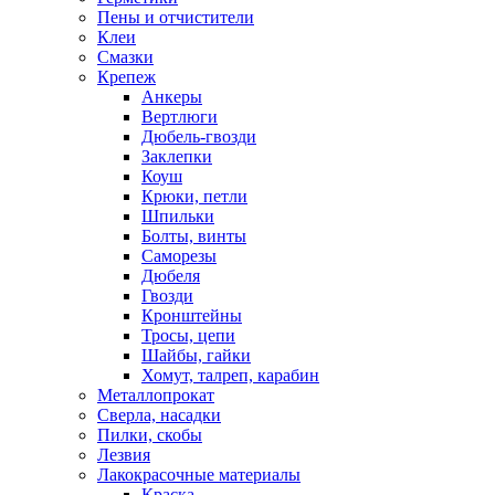
Пены и отчистители
Клеи
Смазки
Крепеж
Анкеры
Вертлюги
Дюбель-гвозди
Заклепки
Коуш
Крюки, петли
Шпильки
Болты, винты
Саморезы
Дюбеля
Гвозди
Кронштейны
Тросы, цепи
Шайбы, гайки
Хомут, талреп, карабин
Металлопрокат
Сверла, насадки
Пилки, скобы
Лезвия
Лакокрасочные материалы
Краска