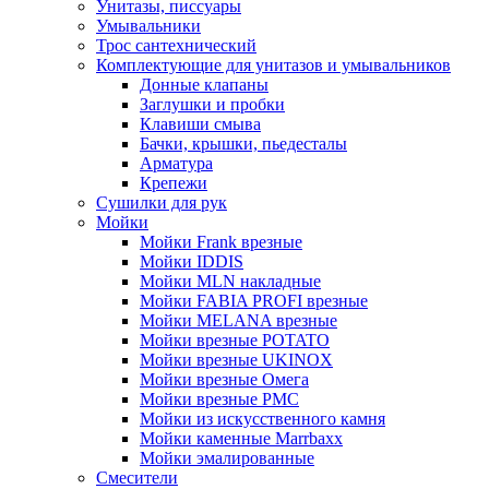
Унитазы, писсуары
Умывальники
Трос сантехнический
Комплектующие для унитазов и умывальников
Донные клапаны
Заглушки и пробки
Клавиши смыва
Бачки, крышки, пьедесталы
Арматура
Крепежи
Сушилки для рук
Мойки
Мойки Frank врезные
Мойки IDDIS
Мойки MLN накладные
Мойки FABIA PROFI врезные
Мойки MELANA врезные
Мойки врезные POTATO
Мойки врезные UKINOX
Мойки врезные Омега
Мойки врезные РМС
Мойки из искусственного камня
Мойки каменные Marrbaxx
Мойки эмалированные
Смесители