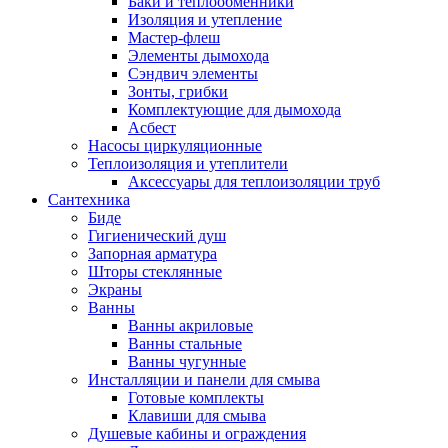
Баки и теплообменники
Изоляция и утепление
Мастер-флеш
Элементы дымохода
Сэндвич элементы
Зонты, грибки
Комплектующие для дымохода
Асбест
Насосы циркуляционные
Теплоизоляция и утеплители
Аксессуары для теплоизоляции труб
Сантехника
Биде
Гигиенический душ
Запорная арматура
Шторы стеклянные
Экраны
Ванны
Ванны акриловые
Ванны стальные
Ванны чугунные
Инсталляции и панели для смыва
Готовые комплекты
Клавиши для смыва
Душевые кабины и ограждения