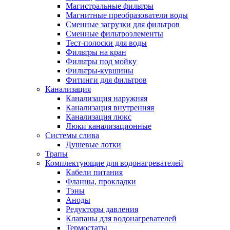
Магистральные фильтры
Магнитные преобразователи воды
Сменные загрузки для фильтров
Сменные фильтроэлементы
Новости и Акции
Тест-полоски для воды
Фильтры на кран
Фильтры под мойку
Оплата и доставка
Фильтры-кувшины
Сервис-центр
Фитинги для фильтров
Канализация
Канализация наружняя
Адреса Сервис-центров
Канализация внутренняя
Канализация люкс
Люки канализационные
Системы слива
Душевые лотки
Обмен и возврат товара
Трапы
Комплектующие для водонагревателей
Кабели питания
Вакансии
Фланцы, прокладки
Контакты
Тэны
Аноды
Редукторы давления
Клапаны для водонагревателей
Термостаты