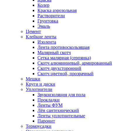
Колер
Краска аэрозольная
Растворители
Грунтовка
Эмаль
Цемент
Клейкие ленты
Изолента
Лента противоскользящая
Малярный скотч
Сетка малярная (серпянка)
Скотч алюминиевый, армированный
Скотч двухсторонний
Скотч цветной, прозрачный
Мешки
Круги и диски
Уплотнители
Звукоизоляция для пола
Прокладки
Ленты ФУМ
Лён сантехнический
Ленты уплотнительные
Паронит
Термоусадки