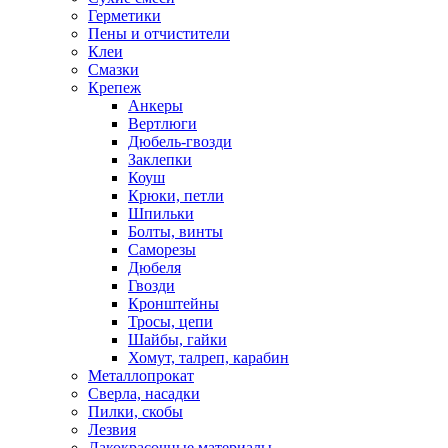
Герметики
Пены и отчистители
Клеи
Смазки
Крепеж
Анкеры
Вертлюги
Дюбель-гвозди
Заклепки
Коуш
Крюки, петли
Шпильки
Болты, винты
Саморезы
Дюбеля
Гвозди
Кронштейны
Тросы, цепи
Шайбы, гайки
Хомут, талреп, карабин
Металлопрокат
Сверла, насадки
Пилки, скобы
Лезвия
Лакокрасочные материалы