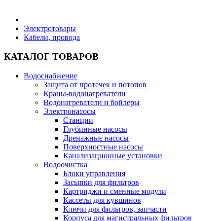
Бытовая техника
Электротовары
Кабели, провода
Хозяйственные товары
КАТАЛОГ ТОВАРОВ
Водоснабжение
Защита от протечек и потопов
Краны-водонагреватели
Строительные товары
Водонагреватели и бойлеры
Электронасосы
Станции
Глубинные насосы
Дренажные насосы
Поверхностные насосы
Все для бани
Канализационные установки
Водоочистка
Блоки управления
Блог
Засыпки для фильтров
Картриджи и сменные модули
Кассеты для кувшинов
Полезные статьи
Ключи для фильтров, запчасти
Корпуса для магистральных фильтров