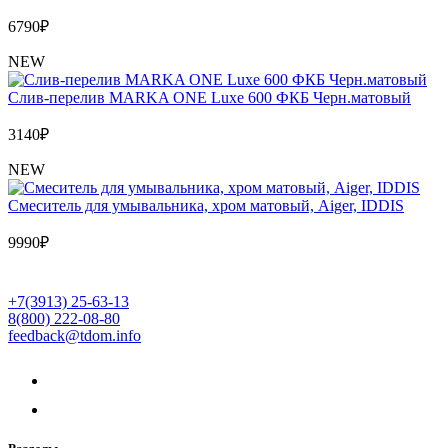
6790
₽
NEW
Слив-перелив MARKA ONE Luxe 600 ФКБ Черн.матовый
3140
₽
NEW
Cмеситель для умывальника, хром матовый, Aiger, IDDIS
9990
₽
+7(3913) 25-63-13
8(800) 222-08-80
feedback@tdom.info