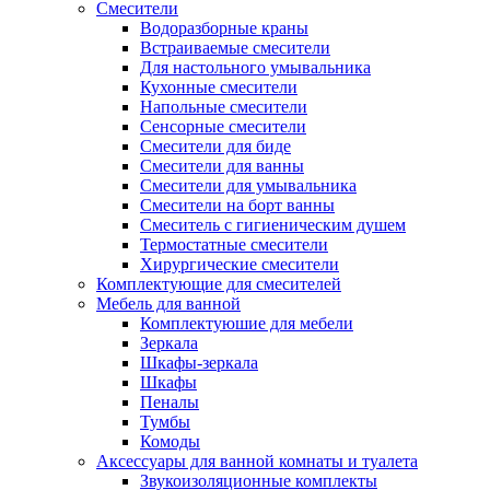
Смесители
Водоразборные краны
Встраиваемые смесители
Для настольного умывальника
Кухонные смесители
Напольные смесители
Сенсорные смесители
Смесители для биде
Смесители для ванны
Смесители для умывальника
Смесители на борт ванны
Смеситель с гигиеническим душем
Термостатные смесители
Хирургические смесители
Комплектующие для смесителей
Мебель для ванной
Комплектуюшие для мебели
Зеркала
Шкафы-зеркала
Шкафы
Пеналы
Тумбы
Комоды
Аксессуары для ванной комнаты и туалета
Звукоизоляционные комплекты