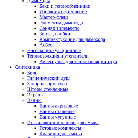
Дымоходы
Баки и теплообменники
Изоляция и утепление
Мастер-флеш
Элементы дымохода
Сэндвич элементы
Зонты, грибки
Комплектующие для дымохода
Асбест
Насосы циркуляционные
Теплоизоляция и утеплители
Аксессуары для теплоизоляции труб
Сантехника
Биде
Гигиенический душ
Запорная арматура
Шторы стеклянные
Экраны
Ванны
Ванны акриловые
Ванны стальные
Ванны чугунные
Инсталляции и панели для смыва
Готовые комплекты
Клавиши для смыва