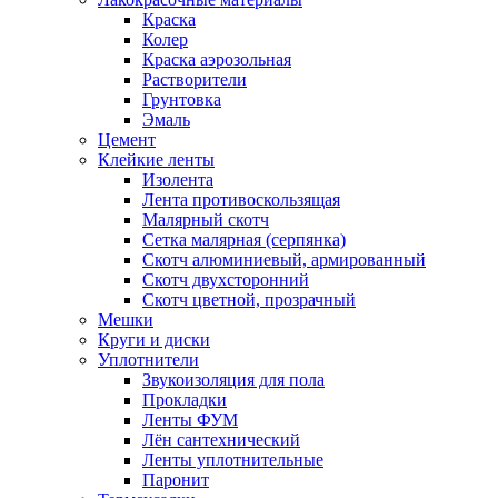
Краска
Колер
Краска аэрозольная
Растворители
Грунтовка
Эмаль
Цемент
Клейкие ленты
Изолента
Лента противоскользящая
Малярный скотч
Сетка малярная (серпянка)
Скотч алюминиевый, армированный
Скотч двухсторонний
Скотч цветной, прозрачный
Мешки
Круги и диски
Уплотнители
Звукоизоляция для пола
Прокладки
Ленты ФУМ
Лён сантехнический
Ленты уплотнительные
Паронит