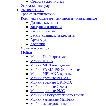
Средства для чистки
Унитазы, писсуары
Умывальники
Трос сантехнический
Комплектующие для унитазов и умывальников
Донные клапаны
Заглушки и пробки
Клавиши смыва
Бачки, крышки, пьедесталы
Арматура
Крепежи
Сушилки для рук
Мойки
Мойки Frank врезные
Мойки IDDIS
Мойки MLN накладные
Мойки FABIA PROFI врезные
Мойки MELANA врезные
Мойки врезные POTATO
Мойки врезные UKINOX
Мойки врезные Омега
Мойки врезные РМС
Мойки из искусственного камня
Мойки каменные Marrbaxx
Мойки эмалированные