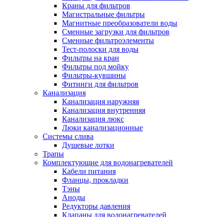
Краны для фильтров
Магистральные фильтры
Магнитные преобразователи воды
Сменные загрузки для фильтров
Новости и Акции
Сменные фильтроэлементы
Тест-полоски для воды
Фильтры на кран
Оплата и доставка
Фильтры под мойку
Сервис-центр
Фильтры-кувшины
Фитинги для фильтров
Канализация
Адреса Сервис-центров
Канализация наружняя
Канализация внутренняя
Канализация люкс
Люки канализационные
Системы слива
Обмен и возврат товара
Душевые лотки
Трапы
Комплектующие для водонагревателей
Вакансии
Кабели питания
Контакты
Фланцы, прокладки
Тэны
Аноды
Редукторы давления
Клапаны для водонагревателей