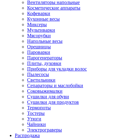
Вентиляторы напольные
Косметические аппараты
Кофеварки
Кухонные весы
Миксеры
Мультиварки
Мясорубки
Напольные весы
Орешницы
Пароварки
Парогенераторы
Плиты, духовки
Приборы для укладки волос
Пылесосы
Светильники
Сепараторы и маслобойки
Соковыжималки
Сушилки для обуви
Сушилки для продуктов
Термопоты
Тостеры
Утюги
Чайники
Электрограверы
Распродажа