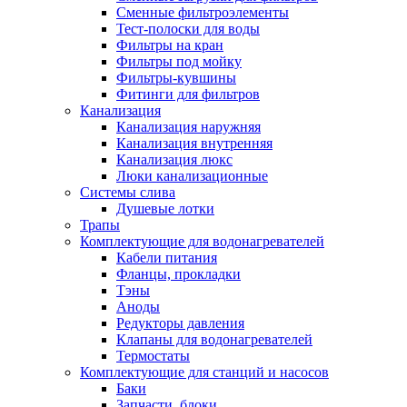
Сменные фильтроэлементы
Тест-полоски для воды
Фильтры на кран
Новости и Акции
Фильтры под мойку
Фильтры-кувшины
Фитинги для фильтров
Канализация
Оплата и доставка
Канализация наружняя
Сервис-центр
Канализация внутренняя
Канализация люкс
Люки канализационные
Адреса Сервис-центров
Системы слива
Душевые лотки
Трапы
Комплектующие для водонагревателей
Кабели питания
Обмен и возврат товара
Фланцы, прокладки
Тэны
Аноды
Вакансии
Редукторы давления
Контакты
Клапаны для водонагревателей
Термостаты
Комплектующие для станций и насосов
Баки
Запчасти, блоки