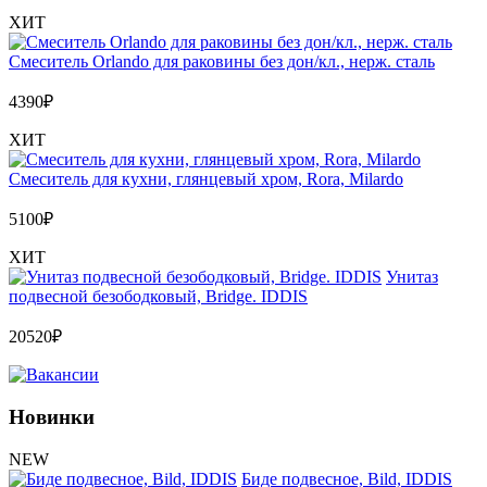
ХИТ
Смеситель Orlando для раковины без дон/кл., нерж. сталь
4390
₽
ХИТ
Смеситель для кухни, глянцевый хром, Rora, Milardo
5100
₽
ХИТ
Унитаз
подвесной безободковый, Bridge. IDDIS
20520
₽
Новинки
NEW
Биде подвесное, Bild, IDDIS