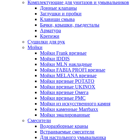
Комплектующие для унитазов и умывальников
Донные клапаны
Заглушки и пробки
Клавиши смыва
Бачки, крышки, пьедесталы
Арматура
Крепежи
Сушилки для рук
Мойки
Мойки Frank врезные
Мойки IDDIS
Мойки MLN накладные
Мойки FABIA PROFI врезные
Мойки MELANA врезные
Мойки врезные POTATO
Мойки врезные UKINOX
Мойки врезные Омега
Мойки врезные РМС
Мойки из искусственного камня
Мойки каменные Marrbaxx
Мойки эмалированные
Смесители
Водоразборные краны
Встраиваемые смесители
Для настольного умывальника