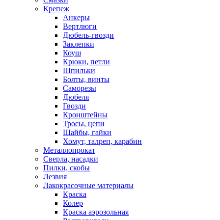
Крепеж
Анкеры
Вертлюги
Дюбель-гвозди
Заклепки
Коуш
Крюки, петли
Шпильки
Болты, винты
Саморезы
Дюбеля
Гвозди
Кронштейны
Тросы, цепи
Шайбы, гайки
Хомут, талреп, карабин
Металлопрокат
Сверла, насадки
Пилки, скобы
Лезвия
Лакокрасочные материалы
Краска
Колер
Краска аэрозольная