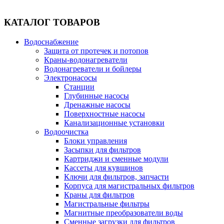
Бытовая техника
КАТАЛОГ ТОВАРОВ
Водоснабжение
Защита от протечек и потопов
Хозяйственные товары
Краны-водонагреватели
Водонагреватели и бойлеры
Электронасосы
Станции
Глубинные насосы
Строительные товары
Дренажные насосы
Поверхностные насосы
Канализационные установки
Водоочистка
Блоки управления
Засыпки для фильтров
Все для бани
Картриджи и сменные модули
Кассеты для кувшинов
Ключи для фильтров, запчасти
Блог
Корпуса для магистральных фильтров
Краны для фильтров
Магистральные фильтры
Полезные статьи
Магнитные преобразователи воды
Сменные загрузки для фильтров