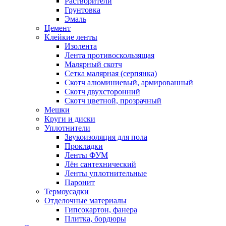
Растворители
Грунтовка
Эмаль
Цемент
Клейкие ленты
Изолента
Лента противоскользящая
Малярный скотч
Сетка малярная (серпянка)
Скотч алюминиевый, армированный
Скотч двухсторонний
Скотч цветной, прозрачный
Мешки
Круги и диски
Уплотнители
Звукоизоляция для пола
Прокладки
Ленты ФУМ
Лён сантехнический
Ленты уплотнительные
Паронит
Термоусадки
Отделочные материалы
Гипсокартон, фанера
Плитка, бордюры