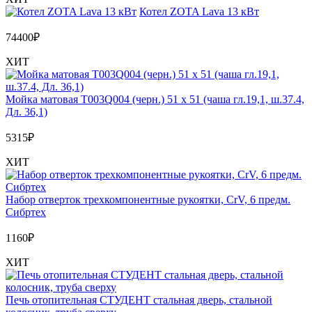
Котел ZOTA Lava 13 кВт
74400
₽
ХИТ
Мойка матовая T003Q004 (черн.) 51 x 51 (чаша гл.19,1, ш.37.4,
Дл. 36,1)
5315
₽
ХИТ
Набор отверток трехкомпонентные рукоятки, CrV, 6 предм.
Сибртех
1160
₽
ХИТ
Печь отопительная СТУДЕНТ стальная дверь, стальной