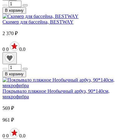
В корзину
Скимер для бассейна, BESTWAY
2 370
₽
0
0
0.0
В корзину
Покрывало пляжное Необычный арбуз, 90*140см,
микрофибра
569
₽
961
₽
0
0
0.0