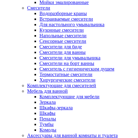
Мойки эмалированные
Смесители
Водоразборные краны
Встраиваемые смесители
Для настольного умывальника
Кухонные смесители
Напольные смесители
Сенсорные смесители
Смесители для биде
Смесители для ванны
Смесители для умывальника
Смесители на борт ванны
Смеситель с гигиеническим душем
Термостатные смесители
Хирургические смесители
Комплектующие для смесителей
Мебель для ванной
Комплектуюшие для мебели
Зеркала
Шкафы-зеркала
Шкафы
Пеналы
Тумбы
Комоды
Аксессуары для ванной комнаты и туалета