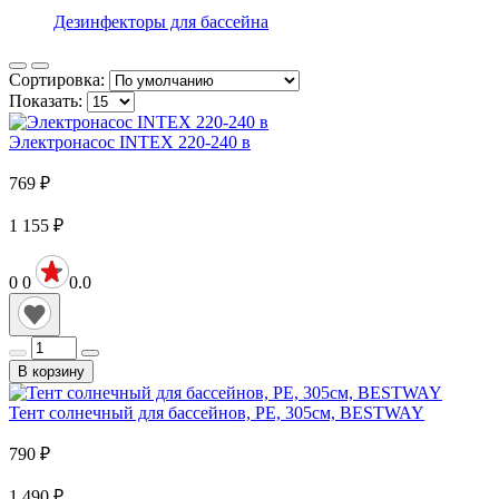
Дезинфекторы для бассейна
Сортировка:
Показать:
Электронасос INTEX 220-240 в
769
₽
1 155
₽
0
0
0.0
В корзину
Тент солнечный для бассейнов, PE, 305см, BESTWAY
790
₽
1 490
₽