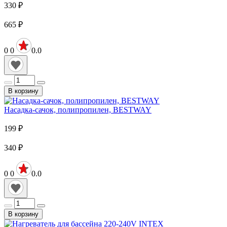
330
₽
665
₽
0
0
0.0
В корзину
Насадка-сачок, полипропилен, BESTWAY
199
₽
340
₽
0
0
0.0
В корзину