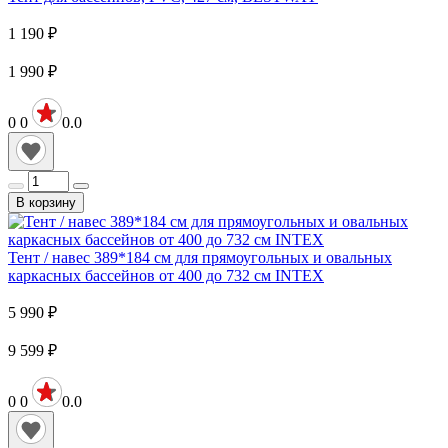
1 190
₽
1 990
₽
0
0
0.0
В корзину
Тент / навес 389*184 см для прямоугольных и овальных
каркасных бассейнов от 400 до 732 см INTEX
5 990
₽
9 599
₽
0
0
0.0