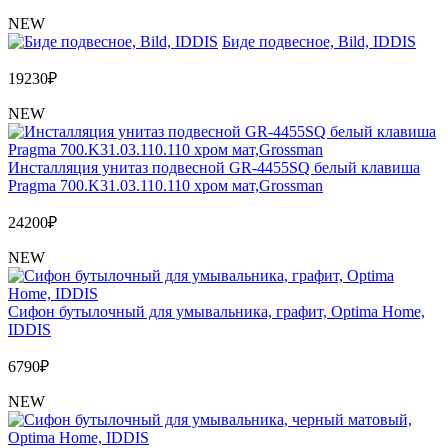
NEW
Биде подвесное, Bild, IDDIS
19230
₽
NEW
Инсталляция унитаз подвесной GR-4455SQ белый клавиша
Pragma 700.K31.03.110.110 хром мат,Grossman
24200
₽
NEW
Сифон бутылочный для умывальника, графит, Optima Home,
IDDIS
6790
₽
NEW