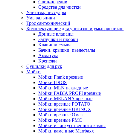
Слив-перелив
Средства для чистки
Унитазы, писсуары
Умывальники
Трос сантехнический
Комплектующие для унитазов и умывальников
Донные клапаны
Заглушки и пробки
Клавиши смыва
Бачки, крышки, пьедесталы
Арматура
Крепежи
Сушилки для рук
Мойки
Мойки Frank врезные
Мойки IDDIS
Мойки MLN накладные
Мойки FABIA PROFI врезные
Мойки MELANA врезные
Мойки врезные POTATO
Мойки врезные UKINOX
Мойки врезные Омега
Мойки врезные РМС
Мойки из искусственного камня
Мойки каменные Marrbaxx