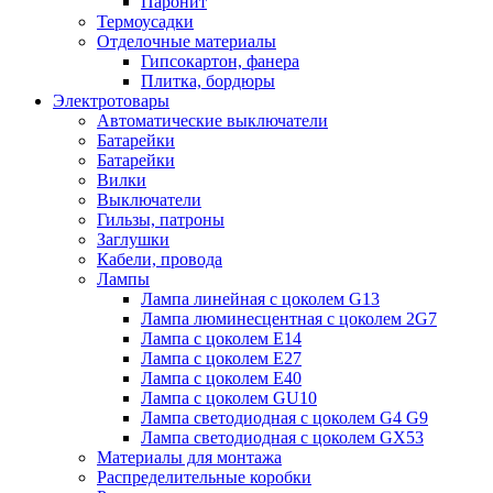
Паронит
Термоусадки
Отделочные материалы
Гипсокартон, фанера
Плитка, бордюры
Электротовары
Автоматические выключатели
Батарейки
Батарейки
Вилки
Выключатели
Гильзы, патроны
Заглушки
Кабели, провода
Лампы
Лампа линейная с цоколем G13
Лампа люминесцентная с цоколем 2G7
Лампа с цоколем E14
Лампа с цоколем E27
Лампа с цоколем E40
Лампа с цоколем GU10
Лампа светодиодная с цоколем G4 G9
Лампа светодиодная с цоколем GX53
Материалы для монтажа
Распределительные коробки