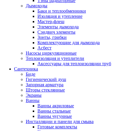
Тэны радиаторные
Дымоходы
Баки и теплообменники
Изоляция и утепление
Мастер-флеш
Элементы дымохода
Сэндвич элементы
Зонты, грибки
Комплектующие для дымохода
Асбест
Насосы циркуляционные
Теплоизоляция и утеплители
Аксессуары для теплоизоляции труб
Сантехника
Биде
Гигиенический душ
Запорная арматура
Шторы стеклянные
Экраны
Ванны
Ванны акриловые
Ванны стальные
Ванны чугунные
Инсталляции и панели для смыва
Готовые комплекты