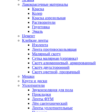
Лакокрасочные материалы
Краска
Колер
Краска аэрозольная
Растворители
Грунтовка
Эмаль
Цемент
Клейкие ленты
Изолента
Лента противоскользящая
Малярный скотч
Сетка малярная (серпянка)
Скотч алюминиевый, армированный
Скотч двухсторонний
Скотч цветной, прозрачный
Мешки
Круги и диски
Уплотнители
Звукоизоляция для пола
Прокладки
Ленты ФУМ
Лён сантехнический
Ленты уплотнительные