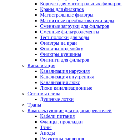
Корпуса для магистральных фильтров
Краны для фильтров
Магистральные фильтры
Магнитные преобразователи воды
Новости и Акции
Сменные загрузки для фильтров
Сменные фильтроэлементы
Тест-полоски для воды
Оплата и доставка
Фильтры на кран
Сервис-центр
Фильтры под мойку
Фильтры-кувшины
Фитинги для фильтров
Адреса Сервис-центров
Канализация
Канализация наружняя
Канализация внутренняя
Канализация люкс
Люки канализационные
Обмен и возврат товара
Системы слива
Душевые лотки
Трапы
Вакансии
Комплектующие для водонагревателей
Контакты
Кабели питания
Фланцы, прокладки
Тэны
Аноды
Редукторы давления