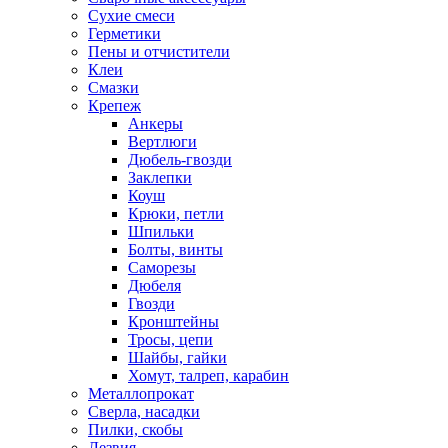
Сухие смеси
Герметики
Пены и отчистители
Клеи
Смазки
Крепеж
Анкеры
Вертлюги
Дюбель-гвозди
Заклепки
Коуш
Крюки, петли
Шпильки
Болты, винты
Саморезы
Дюбеля
Гвозди
Кронштейны
Тросы, цепи
Шайбы, гайки
Хомут, талреп, карабин
Металлопрокат
Сверла, насадки
Пилки, скобы
Лезвия