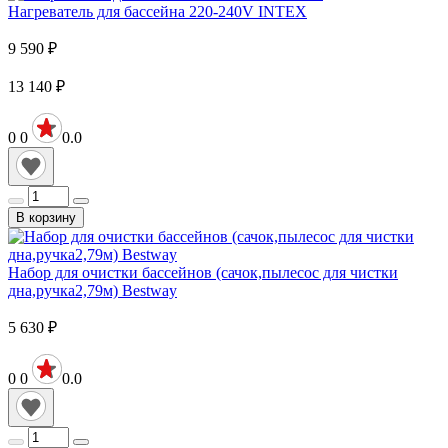
Нагреватель для бассейна 220-240V INTEX
9 590
₽
13 140
₽
0
0
0.0
В корзину
Набор для очистки бассейнов (сачок,пылесос для чистки
дна,ручка2,79м) Bestway
5 630
₽
0
0
0.0