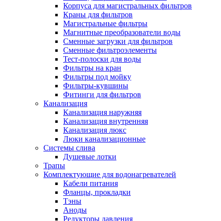
Корпуса для магистральных фильтров
Краны для фильтров
Магистральные фильтры
Магнитные преобразователи воды
Новости и Акции
Сменные загрузки для фильтров
Сменные фильтроэлементы
Тест-полоски для воды
Оплата и доставка
Фильтры на кран
Сервис-центр
Фильтры под мойку
Фильтры-кувшины
Фитинги для фильтров
Адреса Сервис-центров
Канализация
Канализация наружняя
Канализация внутренняя
Канализация люкс
Люки канализационные
Обмен и возврат товара
Системы слива
Душевые лотки
Трапы
Вакансии
Комплектующие для водонагревателей
Контакты
Кабели питания
Фланцы, прокладки
Тэны
Аноды
Редукторы давления