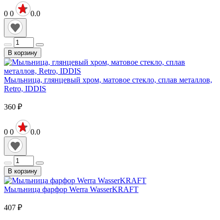
0
0
0.0
В корзину
Мыльница, глянцевый хром, матовое стекло, сплав металлов,
Retro, IDDIS
360
₽
0
0
0.0
В корзину
Мыльница фарфор Werra WasserKRAFT
407
₽