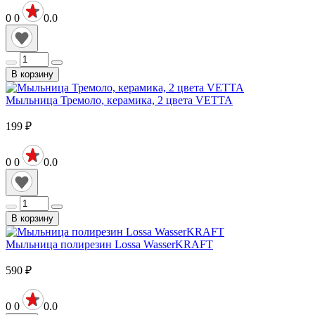
0
0
0.0
В корзину
Мыльница Тремоло, керамика, 2 цвета VETTA
199
₽
0
0
0.0
В корзину
Мыльница полирезин Lossa WasserKRAFT
590
₽
0
0
0.0