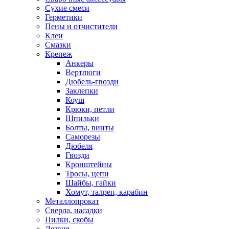
Сухие смеси
Герметики
Пены и отчистители
Клеи
Смазки
Крепеж
Анкеры
Вертлюги
Дюбель-гвозди
Заклепки
Коуш
Крюки, петли
Шпильки
Болты, винты
Саморезы
Дюбеля
Гвозди
Кронштейны
Тросы, цепи
Шайбы, гайки
Хомут, талреп, карабин
Металлопрокат
Сверла, насадки
Пилки, скобы
Лезвия