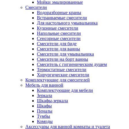
Мойки эмалированные
Смесители
Водоразборные краны
Встраиваемые смесители
Для настольного умывальника
Кухонные смесители
Напольные смесители
Сенсорные смесители
Смесители для биде
Смесители для ванны
Смесители для умывальника
Смесители на борт ванны
Смеситель с гигиеническим душем
Термостатные смесители
Хирургические смесители
Комплектующие для смесителей
Мебель для ванной
Комплектуюшие для мебели
Зеркала
Шкафы-зеркала
Шкафы
Пеналы
Тумбы
Комоды
Аксессуары для ванной комнаты и туалета