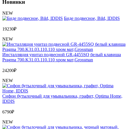
Новинки
NEW
Биде подвесное, Bild, IDDIS
19230
₽
NEW
Инсталляция унитаз подвесной GR-4455SQ белый клавиша
Pragma 700.K31.03.110.110 хром мат,Grossman
24200
₽
NEW
Сифон бутылочный для умывальника, графит, Optima Home,
IDDIS
6790
₽
NEW