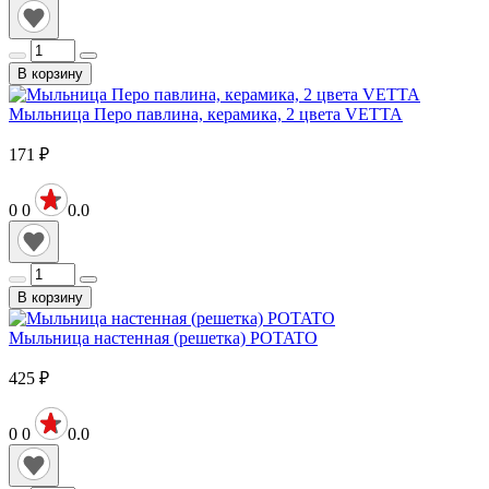
В корзину
Мыльница Перо павлина, керамика, 2 цвета VETTA
171
₽
0
0
0.0
В корзину
Мыльница настенная (решетка) POTATO
425
₽
0
0
0.0