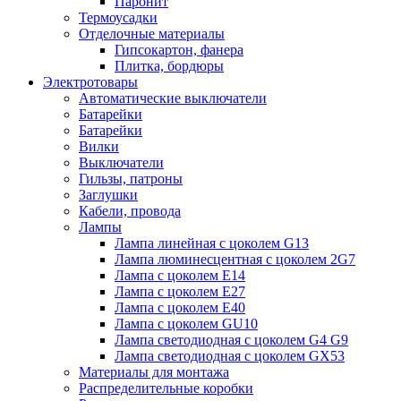
Паронит
Термоусадки
Отделочные материалы
Гипсокартон, фанера
Плитка, бордюры
Электротовары
Автоматические выключатели
Батарейки
Батарейки
Вилки
Выключатели
Гильзы, патроны
Заглушки
Кабели, провода
Лампы
Лампа линейная с цоколем G13
Лампа люминесцентная с цоколем 2G7
Лампа с цоколем E14
Лампа с цоколем E27
Лампа с цоколем E40
Лампа с цоколем GU10
Лампа светодиодная с цоколем G4 G9
Лампа светодиодная с цоколем GX53
Материалы для монтажа
Распределительные коробки