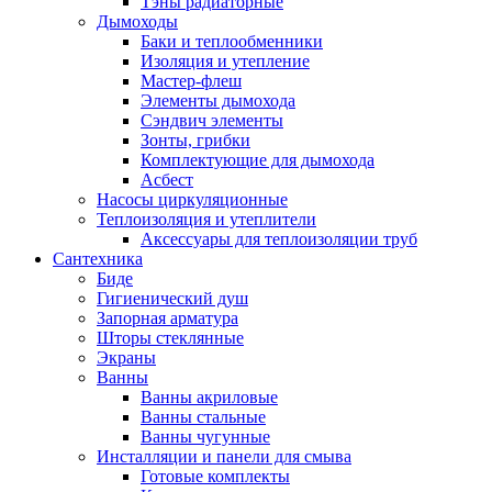
Тэны радиаторные
Дымоходы
Баки и теплообменники
Изоляция и утепление
Мастер-флеш
Элементы дымохода
Сэндвич элементы
Зонты, грибки
Комплектующие для дымохода
Асбест
Насосы циркуляционные
Теплоизоляция и утеплители
Аксессуары для теплоизоляции труб
Сантехника
Биде
Гигиенический душ
Запорная арматура
Шторы стеклянные
Экраны
Ванны
Ванны акриловые
Ванны стальные
Ванны чугунные
Инсталляции и панели для смыва
Готовые комплекты