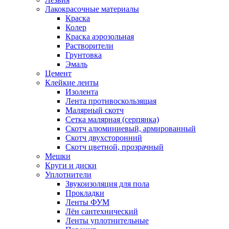
Лакокрасочные материалы
Краска
Колер
Краска аэрозольная
Растворители
Грунтовка
Эмаль
Цемент
Клейкие ленты
Изолента
Лента противоскользящая
Малярный скотч
Сетка малярная (серпянка)
Скотч алюминиевый, армированный
Скотч двухсторонний
Скотч цветной, прозрачный
Мешки
Круги и диски
Уплотнители
Звукоизоляция для пола
Прокладки
Ленты ФУМ
Лён сантехнический
Ленты уплотнительные