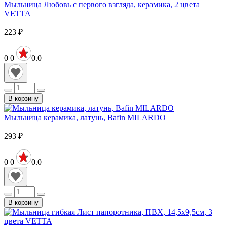
Мыльница Любовь с первого взгляда, керамика, 2 цвета
VETTA
223
₽
0
0
0.0
В корзину
Мыльница керамика, латунь, Bafin MILARDO
293
₽
0
0
0.0
В корзину