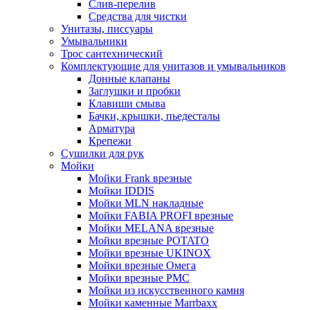
Слив-перелив
Средства для чистки
Унитазы, писсуары
Умывальники
Трос сантехнический
Комплектующие для унитазов и умывальников
Донные клапаны
Заглушки и пробки
Клавиши смыва
Бачки, крышки, пьедесталы
Арматура
Крепежи
Сушилки для рук
Мойки
Мойки Frank врезные
Мойки IDDIS
Мойки MLN накладные
Мойки FABIA PROFI врезные
Мойки MELANA врезные
Мойки врезные POTATO
Мойки врезные UKINOX
Мойки врезные Омега
Мойки врезные РМС
Мойки из искусственного камня
Мойки каменные Marrbaxx