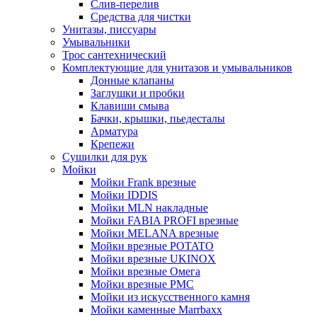
Слив-перелив
Средства для чистки
Унитазы, писсуары
Умывальники
Трос сантехнический
Комплектующие для унитазов и умывальников
Донные клапаны
Заглушки и пробки
Клавиши смыва
Бачки, крышки, пьедесталы
Арматура
Крепежи
Сушилки для рук
Мойки
Мойки Frank врезные
Мойки IDDIS
Мойки MLN накладные
Мойки FABIA PROFI врезные
Мойки MELANA врезные
Мойки врезные POTATO
Мойки врезные UKINOX
Мойки врезные Омега
Мойки врезные РМС
Мойки из искусственного камня
Мойки каменные Marrbaxx