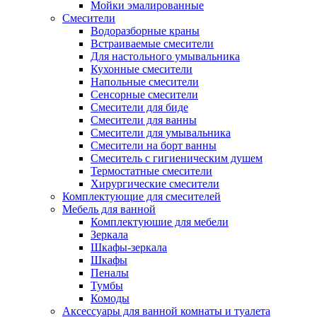
Мойки эмалированные
Смесители
Водоразборные краны
Встраиваемые смесители
Для настольного умывальника
Кухонные смесители
Напольные смесители
Сенсорные смесители
Смесители для биде
Смесители для ванны
Смесители для умывальника
Смесители на борт ванны
Смеситель с гигиеническим душем
Термостатные смесители
Хирургические смесители
Комплектующие для смесителей
Мебель для ванной
Комплектуюшие для мебели
Зеркала
Шкафы-зеркала
Шкафы
Пеналы
Тумбы
Комоды
Аксессуары для ванной комнаты и туалета