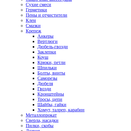
Сухие смеси
Герметики
Пены и отчистители
Клеи
Смазки
Крепеж
Анкеры
Вертлюги
Дюбель-гвозди
Заклепки
Коуш
Крюки, петли
Шпильки
Болты, винты
Саморезы
Дюбеля
Гвозди
Кронштейны
Тросы, цепи
Шайбы, гайки
Хомут, талреп, карабин
Металлопрокат
Сверла, насадки
Пилки, скобы
Лезвия