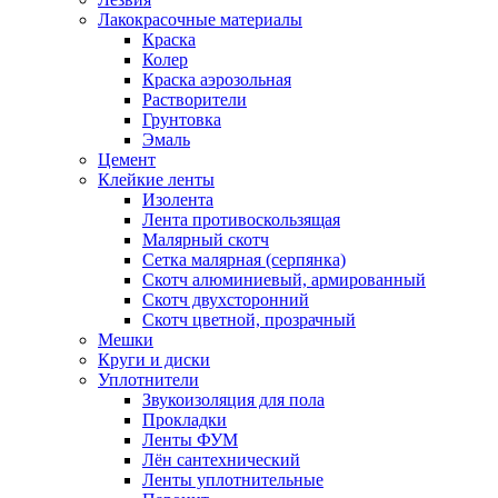
Лакокрасочные материалы
Краска
Колер
Краска аэрозольная
Растворители
Грунтовка
Эмаль
Цемент
Клейкие ленты
Изолента
Лента противоскользящая
Малярный скотч
Сетка малярная (серпянка)
Скотч алюминиевый, армированный
Скотч двухсторонний
Скотч цветной, прозрачный
Мешки
Круги и диски
Уплотнители
Звукоизоляция для пола
Прокладки
Ленты ФУМ
Лён сантехнический
Ленты уплотнительные