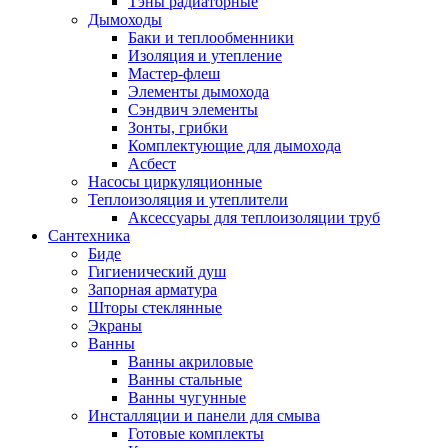
Тэны радиаторные
Дымоходы
Баки и теплообменники
Изоляция и утепление
Мастер-флеш
Элементы дымохода
Сэндвич элементы
Зонты, грибки
Комплектующие для дымохода
Асбест
Насосы циркуляционные
Теплоизоляция и утеплители
Аксессуары для теплоизоляции труб
Сантехника
Биде
Гигиенический душ
Запорная арматура
Шторы стеклянные
Экраны
Ванны
Ванны акриловые
Ванны стальные
Ванны чугунные
Инсталляции и панели для смыва
Готовые комплекты