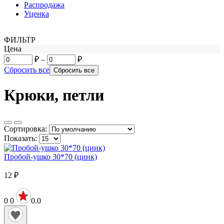
Распродажа
Уценка
ФИЛЬТР
Цена
₽
–
₽
Сбросить все
Крюки, петли
Сортировка:
Показать:
Пробой-ушко 30*70 (цинк)
12
₽
0
0
0.0