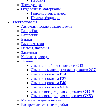
Паронит
Термоусадки
Отделочные материалы
Гипсокартон, фанера
Плитка, бордюры
Электротовары
Автоматические выключатели
Батарейки
Батарейки
Вилки
Выключатели
Гильзы, патроны
Заглушки
Кабели, провода
Лампы
Лампа линейная с цоколем G13
Лампа люминесцентная с цоколем 2G7
Лампа с цоколем E14
Лампа с цоколем E27
Лампа с цоколем E40
Лампа с цоколем GU10
Лампа светодиодная с цоколем G4 G9
Лампа светодиодная с цоколем GX53
Материалы для монтажа
Распределительные коробки