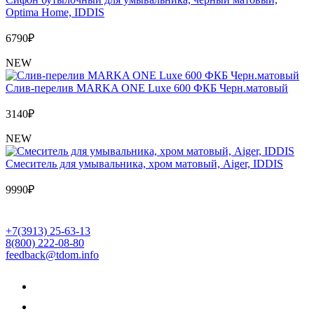
Optima Home, IDDIS
6790
₽
NEW
Слив-перелив MARKA ONE Luxe 600 ФКБ Черн.матовый
3140
₽
NEW
Cмеситель для умывальника, хром матовый, Aiger, IDDIS
9990
₽
+7(3913) 25-63-13
8(800) 222-08-80
feedback@tdom.info