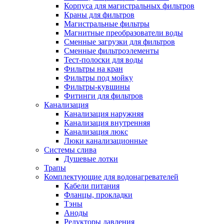
Корпуса для магистральных фильтров
Краны для фильтров
Магистральные фильтры
Магнитные преобразователи воды
Новости и Акции
Сменные загрузки для фильтров
Сменные фильтроэлементы
Тест-полоски для воды
Оплата и доставка
Фильтры на кран
Сервис-центр
Фильтры под мойку
Фильтры-кувшины
Фитинги для фильтров
Адреса Сервис-центров
Канализация
Канализация наружняя
Канализация внутренняя
Канализация люкс
Люки канализационные
Обмен и возврат товара
Системы слива
Душевые лотки
Трапы
Вакансии
Комплектующие для водонагревателей
Контакты
Кабели питания
Фланцы, прокладки
Тэны
Аноды
Редукторы давления