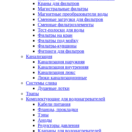
Краны для фильтров
Магистральные фильтры
Магнитные преобразователи воды
Сменные загрузки для фильтров
Новости и Акции
Сменные фильтроэлементы
Тест-полоски для воды
Фильтры на кран
Оплата и доставка
Фильтры под мойку
Сервис-центр
Фильтры-кувшины
Фитинги для фильтров
Канализация
Адреса Сервис-центров
Канализация наружняя
Канализация внутренняя
Канализация люкс
Люки канализационные
Системы слива
Обмен и возврат товара
Душевые лотки
Трапы
Комплектующие для водонагревателей
Вакансии
Кабели питания
Контакты
Фланцы, прокладки
Тэны
Аноды
Редукторы давления
Клапаны для водонагревателей