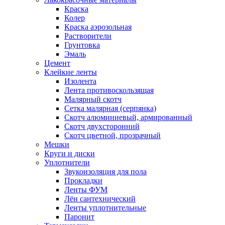
Краска
Колер
Краска аэрозольная
Растворители
Грунтовка
Эмаль
Цемент
Клейкие ленты
Изолента
Лента противоскользящая
Малярный скотч
Сетка малярная (серпянка)
Скотч алюминиевый, армированный
Скотч двухсторонний
Скотч цветной, прозрачный
Мешки
Круги и диски
Уплотнители
Звукоизоляция для пола
Прокладки
Ленты ФУМ
Лён сантехнический
Ленты уплотнительные
Паронит