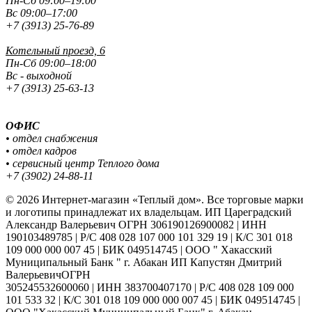
Пн-Сб 09:00–19:00
Вс 09:00–17:00
+7 (3913) 25-76-89
Котельный проезд, 6
Пн-Сб 09:00–18:00
Вс - выходной
+7 (3913) 25-63-13
ОФИС
• отдел снабжения
• отдел кадров
• сервисный центр Теплого дома
+7 (3902) 24-88-11
© 2026 Интернет-магазин «Теплый дом». Все торговые марки
и логотипы принадлежат их владельцам. ИП Цареградский
Александр Валерьевич ОГРН 306190126900082 | ИНН
190103489785 | Р/С 408 028 107 000 101 329 19 | К/С 301 018
109 000 000 007 45 | БИК 049514745 | ООО " Хакасский
Муниципальный Банк " г. Абакан ИП Капустян Дмитрий
ВалерьевичОГРН
305245532600060 | ИНН 383700407170 | Р/С 408 028 109 000
101 533 32 | К/С 301 018 109 000 000 007 45 | БИК 049514745 |