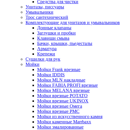
Средства для чистки
Унитазы, писсуары
Умывальники
Трос сантехнический
Комплектующие для унитазов и умывальников
Донные клапаны
Заглушки и пробки
Клавиши смыва
Бачки, крышки, пьедесталы
Арматура
Крепежи
Сушилки для рук
Мойки
Мойки Frank врезные
Мойки IDDIS
Мойки MLN накладные
Мойки FABIA PROFI врезные
Мойки MELANA врезные
Мойки врезные POTATO
Мойки врезные UKINOX
Мойки врезные Омега
Мойки врезные РМС
Мойки из искусственного камня
Мойки каменные Marrbaxx
Мойки эмалированные