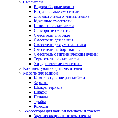
Смесители
Водоразборные краны
Встраиваемые смесители
Для настольного умывальника
Кухонные смесители
Напольные смесители
Сенсорные смесители
Смесители для биде
Смесители для ванны
Смесители для умывальника
Смесители на борт ванны
Смеситель с гигиеническим душем
Термостатные смесители
Хирургические смесители
Комплектующие для смесителей
Мебель для ванной
Комплектуюшие для мебели
Зеркала
Шкафы-зеркала
Шкафы
Пеналы
Тумбы
Комоды
Аксессуары для ванной комнаты и туалета
Звукоизоляционные комплекты