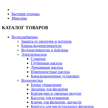
Бытовая техника
Бытовая техника
Миксеры
Хозяйственные товары
КАТАЛОГ ТОВАРОВ
Водоснабжение
Защита от протечек и потопов
Краны-водонагреватели
Строительные товары
Водонагреватели и бойлеры
Электронасосы
Станции
Глубинные насосы
Дренажные насосы
Поверхностные насосы
Все для бани
Канализационные установки
Водоочистка
Блоки управления
Блог
Засыпки для фильтров
Картриджи и сменные модули
Кассеты для кувшинов
Полезные статьи
Ключи для фильтров, запчасти
Корпуса для магистральных фильтров