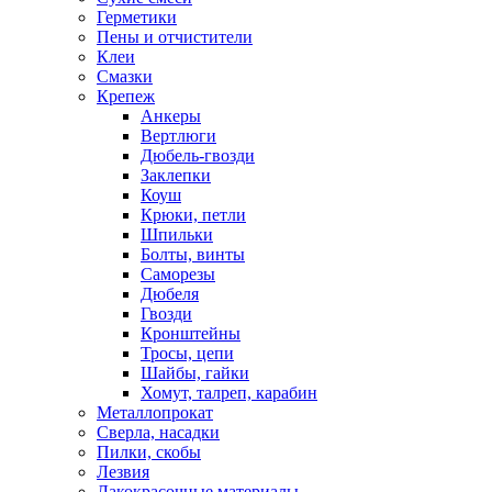
Герметики
Пены и отчистители
Клеи
Смазки
Крепеж
Анкеры
Вертлюги
Дюбель-гвозди
Заклепки
Коуш
Крюки, петли
Шпильки
Болты, винты
Саморезы
Дюбеля
Гвозди
Кронштейны
Тросы, цепи
Шайбы, гайки
Хомут, талреп, карабин
Металлопрокат
Сверла, насадки
Пилки, скобы
Лезвия
Лакокрасочные материалы