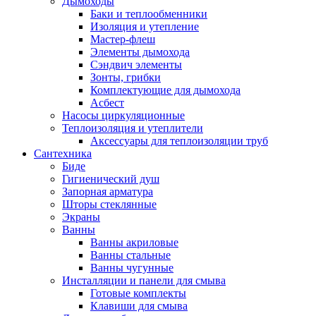
Дымоходы
Баки и теплообменники
Изоляция и утепление
Мастер-флеш
Элементы дымохода
Сэндвич элементы
Зонты, грибки
Комплектующие для дымохода
Асбест
Насосы циркуляционные
Теплоизоляция и утеплители
Аксессуары для теплоизоляции труб
Сантехника
Биде
Гигиенический душ
Запорная арматура
Шторы стеклянные
Экраны
Ванны
Ванны акриловые
Ванны стальные
Ванны чугунные
Инсталляции и панели для смыва
Готовые комплекты
Клавиши для смыва