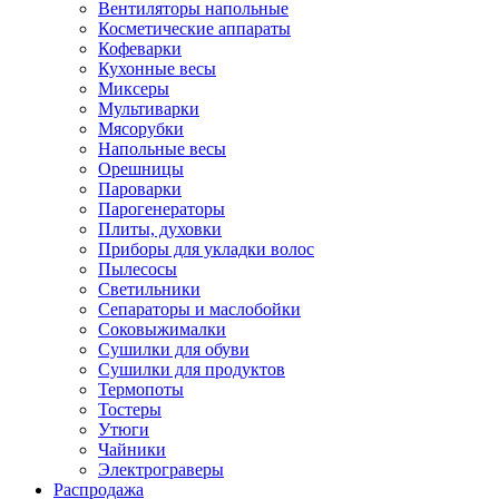
Вентиляторы напольные
Косметические аппараты
Кофеварки
Кухонные весы
Миксеры
Мультиварки
Мясорубки
Напольные весы
Орешницы
Пароварки
Парогенераторы
Плиты, духовки
Приборы для укладки волос
Пылесосы
Светильники
Сепараторы и маслобойки
Соковыжималки
Сушилки для обуви
Сушилки для продуктов
Термопоты
Тостеры
Утюги
Чайники
Электрограверы
Распродажа