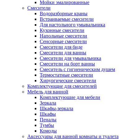
Мойки эмалированные
Смесители
Водоразборные краны
Встраиваемые смесители
Для настольного умывальника
Кухонные смесители
Напольные смесители
Сенсорные смесители
Смесители для биде
Смесители для ванны
Смесители для умывальника
Смесители на борт ванны
Смеситель с гигиеническим душем
Термостатные смесители
Хирургические смесители
Комплектующие для смесителей
Мебель для ванной
Комплектуюшие для мебели
Зеркала
Шкафы-зеркала
Шкафы
Пеналы
Тумбы
Комоды
Аксессуары для ванной комнаты и туалета