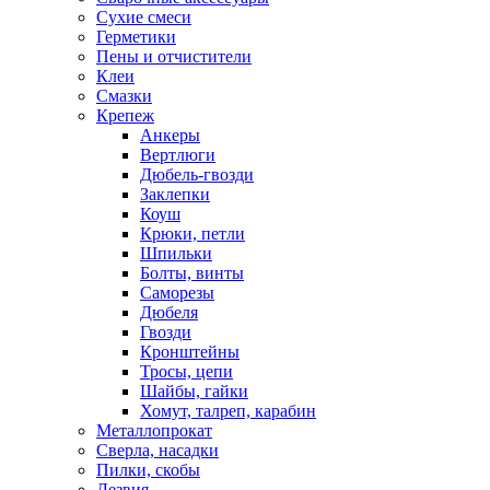
Сухие смеси
Герметики
Пены и отчистители
Клеи
Смазки
Крепеж
Анкеры
Вертлюги
Дюбель-гвозди
Заклепки
Коуш
Крюки, петли
Шпильки
Болты, винты
Саморезы
Дюбеля
Гвозди
Кронштейны
Тросы, цепи
Шайбы, гайки
Хомут, талреп, карабин
Металлопрокат
Сверла, насадки
Пилки, скобы
Лезвия