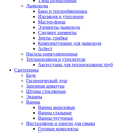
Тэны радиаторные
Дымоходы
Баки и теплообменники
Изоляция и утепление
Мастер-флеш
Элементы дымохода
Сэндвич элементы
Зонты, грибки
Комплектующие для дымохода
Асбест
Насосы циркуляционные
Теплоизоляция и утеплители
Аксессуары для теплоизоляции труб
Сантехника
Биде
Гигиенический душ
Запорная арматура
Шторы стеклянные
Экраны
Ванны
Ванны акриловые
Ванны стальные
Ванны чугунные
Инсталляции и панели для смыва
Готовые комплекты