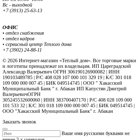
Вс - выходной
+7 (3913) 25-63-13
ОФИС
• отдел снабжения
• отдел кадров
• сервисный центр Теплого дома
+7 (3902) 24-88-11
© 2026 Интернет-магазин «Теплый дом». Все торговые марки
и логотипы принадлежат их владельцам. ИП Цареградский
Александр Валерьевич ОГРН 306190126900082 | ИНН
190103489785 | Р/С 408 028 107 000 101 329 19 | К/С 301 018
109 000 000 007 45 | БИК 049514745 | ООО " Хакасский
Муниципальный Банк " г. Абакан ИП Капустян Дмитрий
ВалерьевичОГРН
305245532600060 | ИНН 383700407170 | Р/С 408 028 109 000
101 533 32 | К/С 301 018 109 000 000 007 45 | БИК 049514745 |
ООО "Хакасский Муниципальный Банк" г. Абакан
Заказать звонок
Ваше имя русскими буквами не
менее 2-х символов.