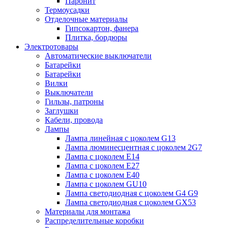
Паронит
Термоусадки
Отделочные материалы
Гипсокартон, фанера
Плитка, бордюры
Электротовары
Автоматические выключатели
Батарейки
Батарейки
Вилки
Выключатели
Гильзы, патроны
Заглушки
Кабели, провода
Лампы
Лампа линейная с цоколем G13
Лампа люминесцентная с цоколем 2G7
Лампа с цоколем E14
Лампа с цоколем E27
Лампа с цоколем E40
Лампа с цоколем GU10
Лампа светодиодная с цоколем G4 G9
Лампа светодиодная с цоколем GX53
Материалы для монтажа
Распределительные коробки