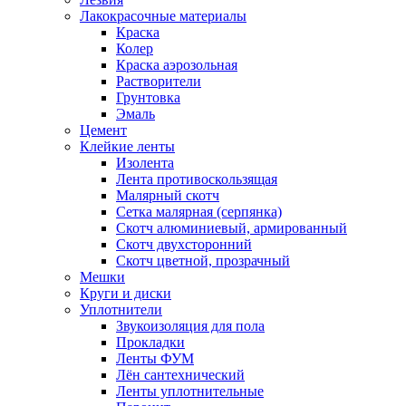
Лакокрасочные материалы
Краска
Колер
Краска аэрозольная
Растворители
Грунтовка
Эмаль
Цемент
Клейкие ленты
Изолента
Лента противоскользящая
Малярный скотч
Сетка малярная (серпянка)
Скотч алюминиевый, армированный
Скотч двухсторонний
Скотч цветной, прозрачный
Мешки
Круги и диски
Уплотнители
Звукоизоляция для пола
Прокладки
Ленты ФУМ
Лён сантехнический
Ленты уплотнительные