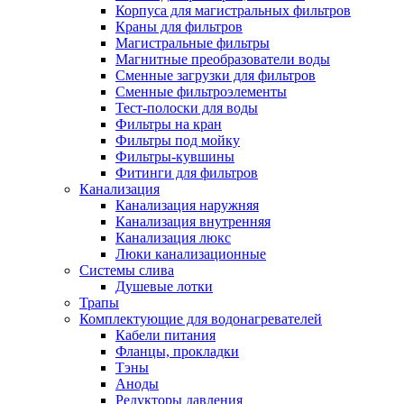
Корпуса для магистральных фильтров
Краны для фильтров
Магистральные фильтры
Магнитные преобразователи воды
Новости и Акции
Сменные загрузки для фильтров
Сменные фильтроэлементы
Тест-полоски для воды
Оплата и доставка
Фильтры на кран
Сервис-центр
Фильтры под мойку
Фильтры-кувшины
Фитинги для фильтров
Адреса Сервис-центров
Канализация
Канализация наружняя
Канализация внутренняя
Канализация люкс
Люки канализационные
Обмен и возврат товара
Системы слива
Душевые лотки
Трапы
Вакансии
Комплектующие для водонагревателей
Контакты
Кабели питания
Фланцы, прокладки
Тэны
Аноды
Редукторы давления