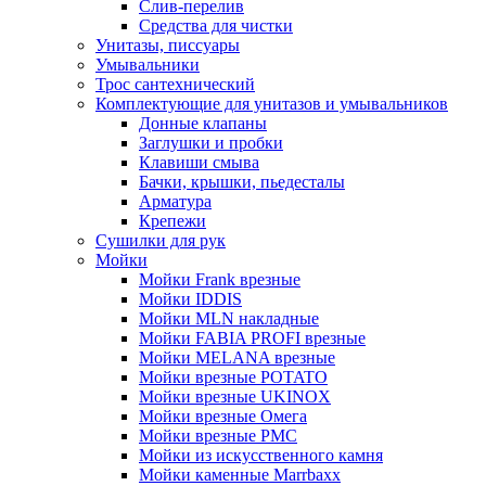
Слив-перелив
Средства для чистки
Унитазы, писсуары
Умывальники
Трос сантехнический
Комплектующие для унитазов и умывальников
Донные клапаны
Заглушки и пробки
Клавиши смыва
Бачки, крышки, пьедесталы
Арматура
Крепежи
Сушилки для рук
Мойки
Мойки Frank врезные
Мойки IDDIS
Мойки MLN накладные
Мойки FABIA PROFI врезные
Мойки MELANA врезные
Мойки врезные POTATO
Мойки врезные UKINOX
Мойки врезные Омега
Мойки врезные РМС
Мойки из искусственного камня
Мойки каменные Marrbaxx