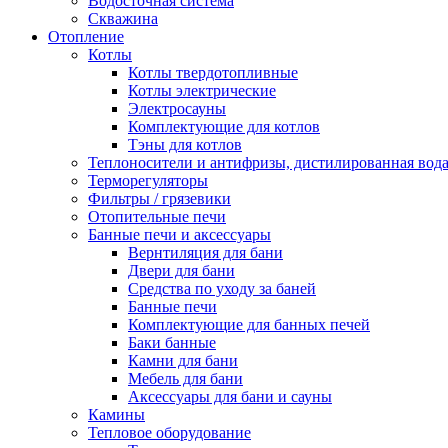
Водосточная система
Скважина
Отопление
Котлы
Котлы твердотопливные
Котлы электрические
Электросауны
Комплектующие для котлов
Тэны для котлов
Теплоносители и антифризы, дистилированная вод
Терморегуляторы
Фильтры / грязевики
Отопительные печи
Банные печи и аксессуары
Вернтиляция для бани
Двери для бани
Средства по уходу за баней
Банные печи
Комплектующие для банных печей
Баки банные
Камни для бани
Мебель для бани
Аксессуары для бани и сауны
Камины
Тепловое оборудование