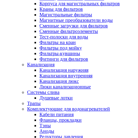
Корпуса для магистральных фильтров
Краны для фильтров
Магистральные фильтры
Магнитные преобразователи воды
Новости и Акции
Сменные загрузки для фильтров
Сменные фильтроэлементы
Тест-полоски для воды
Оплата и доставка
Фильтры на кран
Сервис-центр
Фильтры под мойку
Фильтры-кувшины
Фитинги для фильтров
Адреса Сервис-центров
Канализация
Канализация наружняя
Канализация внутренняя
Канализация люкс
Люки канализационные
Обмен и возврат товара
Системы слива
Душевые лотки
Трапы
Вакансии
Комплектующие для водонагревателей
Контакты
Кабели питания
Фланцы, прокладки
Тэны
Аноды
Редукторы давления