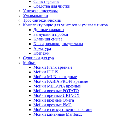
Слив-перелив
Средства для чистки
Унитазы, писсуары
Умывальники
Трос сантехнический
Комплектующие для унитазов и умывальников
Донные клапаны
Заглушки и пробки
Клавиши смыва
Бачки, крышки, пьедесталы
Арматура
Крепежи
Сушилки для рук
Мойки
Мойки Frank врезные
Мойки IDDIS
Мойки MLN накладные
Мойки FABIA PROFI врезные
Мойки MELANA врезные
Мойки врезные POTATO
Мойки врезные UKINOX
Мойки врезные Омега
Мойки врезные РМС
Мойки из искусственного камня
Мойки каменные Marrbaxx