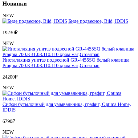
Новинки
NEW
Биде подвесное, Bild, IDDIS
19230
₽
NEW
Инсталляция унитаз подвесной GR-4455SQ белый клавиша
Pragma 700.K31.03.110.110 хром мат,Grossman
24200
₽
NEW
Сифон бутылочный для умывальника, графит, Optima Home,
IDDIS
6790
₽
NEW