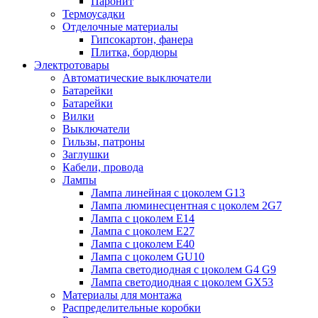
Паронит
Термоусадки
Отделочные материалы
Гипсокартон, фанера
Плитка, бордюры
Электротовары
Автоматические выключатели
Батарейки
Батарейки
Вилки
Выключатели
Гильзы, патроны
Заглушки
Кабели, провода
Лампы
Лампа линейная с цоколем G13
Лампа люминесцентная с цоколем 2G7
Лампа с цоколем E14
Лампа с цоколем E27
Лампа с цоколем E40
Лампа с цоколем GU10
Лампа светодиодная с цоколем G4 G9
Лампа светодиодная с цоколем GX53
Материалы для монтажа
Распределительные коробки