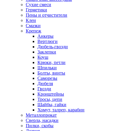
Сухие смеси
Герметики
Пены и отчистители
Клеи
Смазки
Крепеж
Анкеры
Вертлюги
Дюбель-гвозди
Заклепки
Коуш
Крюки, петли
Шпильки
Болты, винты
Саморезы
Дюбеля
Гвозди
Кронштейны
Тросы, цепи
Шайбы, гайки
Хомут, талреп, карабин
Металлопрокат
Сверла, насадки
Пилки, скобы
Лезвия