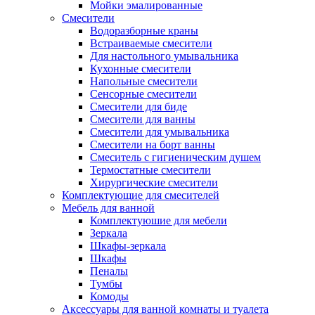
Мойки эмалированные
Смесители
Водоразборные краны
Встраиваемые смесители
Для настольного умывальника
Кухонные смесители
Напольные смесители
Сенсорные смесители
Смесители для биде
Смесители для ванны
Смесители для умывальника
Смесители на борт ванны
Смеситель с гигиеническим душем
Термостатные смесители
Хирургические смесители
Комплектующие для смесителей
Мебель для ванной
Комплектуюшие для мебели
Зеркала
Шкафы-зеркала
Шкафы
Пеналы
Тумбы
Комоды
Аксессуары для ванной комнаты и туалета