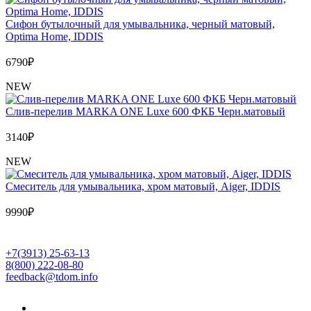
Сифон бутылочный для умывальника, черный матовый,
Optima Home, IDDIS
6790
₽
NEW
Слив-перелив MARKA ONE Luxe 600 ФКБ Черн.матовый
3140
₽
NEW
Cмеситель для умывальника, хром матовый, Aiger, IDDIS
9990
₽
+7(3913) 25-63-13
8(800) 222-08-80
feedback@tdom.info