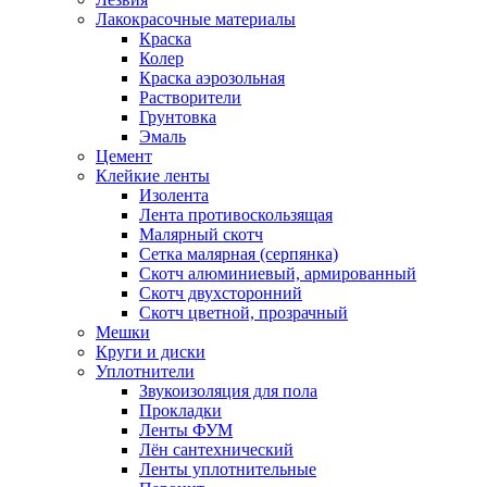
Лакокрасочные материалы
Краска
Колер
Краска аэрозольная
Растворители
Грунтовка
Эмаль
Цемент
Клейкие ленты
Изолента
Лента противоскользящая
Малярный скотч
Сетка малярная (серпянка)
Скотч алюминиевый, армированный
Скотч двухсторонний
Скотч цветной, прозрачный
Мешки
Круги и диски
Уплотнители
Звукоизоляция для пола
Прокладки
Ленты ФУМ
Лён сантехнический
Ленты уплотнительные