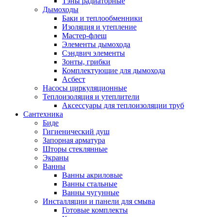
Тэны радиаторные
Дымоходы
Баки и теплообменники
Изоляция и утепление
Мастер-флеш
Элементы дымохода
Сэндвич элементы
Зонты, грибки
Комплектующие для дымохода
Асбест
Насосы циркуляционные
Теплоизоляция и утеплители
Аксессуары для теплоизоляции труб
Сантехника
Биде
Гигиенический душ
Запорная арматура
Шторы стеклянные
Экраны
Ванны
Ванны акриловые
Ванны стальные
Ванны чугунные
Инсталляции и панели для смыва
Готовые комплекты