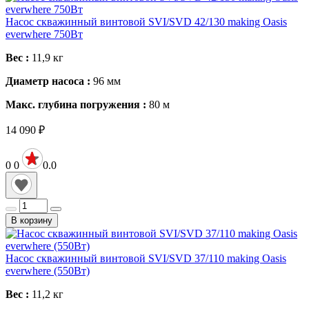
Насос скважинный винтовой SVI/SVD 42/130 making Oasis
everwhere 750Вт
Вес :
11,9
кг
Диаметр насоса :
96
мм
Макс. глубина погружения :
80
м
14 090
₽
0
0
0.0
В корзину
Насос скважинный винтовой SVI/SVD 37/110 making Oasis
everwhere (550Вт)
Вес :
11,2
кг