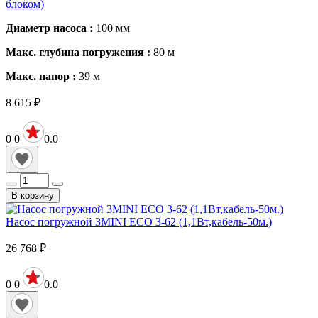
блоком)
Диаметр насоса :
100
мм
Макс. глубина погружения :
80
м
Макс. напор :
39
м
8 615
₽
0
0
0.0
В корзину
Насос погружной 3MINI ECO 3-62 (1,1Вт,кабель-50м.)
26 768
₽
0
0
0.0