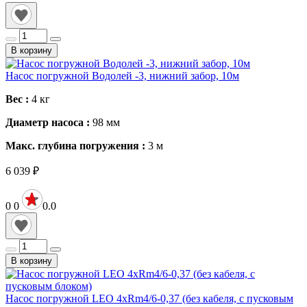
В корзину
Насос погружной Водолей -3, нижний забор, 10м
Вес :
4
кг
Диаметр насоса :
98
мм
Макс. глубина погружения :
3
м
6 039
₽
0
0
0.0
В корзину
Насос погружной LEO 4хRm4/6-0,37 (без кабеля, с пусковым