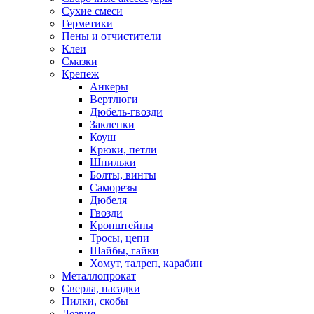
Сухие смеси
Герметики
Пены и отчистители
Клеи
Смазки
Крепеж
Анкеры
Вертлюги
Дюбель-гвозди
Заклепки
Коуш
Крюки, петли
Шпильки
Болты, винты
Саморезы
Дюбеля
Гвозди
Кронштейны
Тросы, цепи
Шайбы, гайки
Хомут, талреп, карабин
Металлопрокат
Сверла, насадки
Пилки, скобы
Лезвия