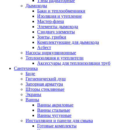
Тэны радиаторные
Дымоходы
Баки и теплообменники
Изоляция и утепление
Мастер-флеш
Элементы дымохода
Сэндвич элементы
Зонты, грибки
Комплектующие для дымохода
Асбест
Насосы циркуляционные
Теплоизоляция и утеплители
Аксессуары для теплоизоляции труб
Сантехника
Биде
Гигиенический душ
Запорная арматура
Шторы стеклянные
Экраны
Ванны
Ванны акриловые
Ванны стальные
Ванны чугунные
Инсталляции и панели для смыва
Готовые комплекты