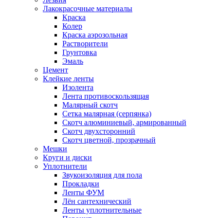
Лакокрасочные материалы
Краска
Колер
Краска аэрозольная
Растворители
Грунтовка
Эмаль
Цемент
Клейкие ленты
Изолента
Лента противоскользящая
Малярный скотч
Сетка малярная (серпянка)
Скотч алюминиевый, армированный
Скотч двухсторонний
Скотч цветной, прозрачный
Мешки
Круги и диски
Уплотнители
Звукоизоляция для пола
Прокладки
Ленты ФУМ
Лён сантехнический
Ленты уплотнительные