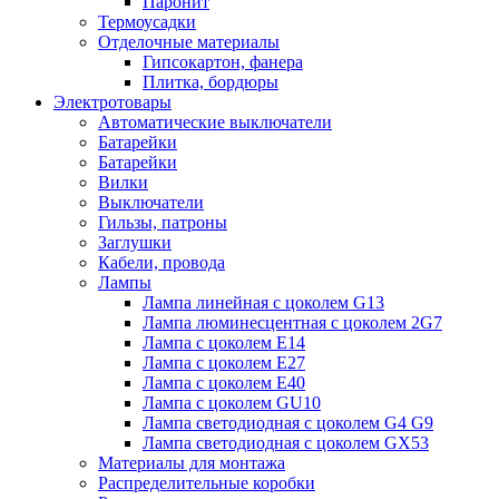
Паронит
Термоусадки
Отделочные материалы
Гипсокартон, фанера
Плитка, бордюры
Электротовары
Автоматические выключатели
Батарейки
Батарейки
Вилки
Выключатели
Гильзы, патроны
Заглушки
Кабели, провода
Лампы
Лампа линейная с цоколем G13
Лампа люминесцентная с цоколем 2G7
Лампа с цоколем E14
Лампа с цоколем E27
Лампа с цоколем E40
Лампа с цоколем GU10
Лампа светодиодная с цоколем G4 G9
Лампа светодиодная с цоколем GX53
Материалы для монтажа
Распределительные коробки