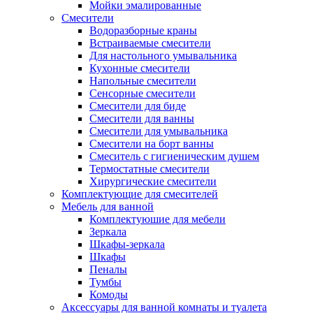
Мойки эмалированные
Смесители
Водоразборные краны
Встраиваемые смесители
Для настольного умывальника
Кухонные смесители
Напольные смесители
Сенсорные смесители
Смесители для биде
Смесители для ванны
Смесители для умывальника
Смесители на борт ванны
Смеситель с гигиеническим душем
Термостатные смесители
Хирургические смесители
Комплектующие для смесителей
Мебель для ванной
Комплектуюшие для мебели
Зеркала
Шкафы-зеркала
Шкафы
Пеналы
Тумбы
Комоды
Аксессуары для ванной комнаты и туалета