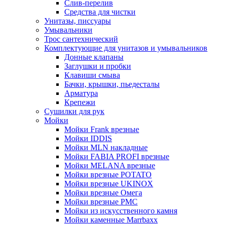
Слив-перелив
Средства для чистки
Унитазы, писсуары
Умывальники
Трос сантехнический
Комплектующие для унитазов и умывальников
Донные клапаны
Заглушки и пробки
Клавиши смыва
Бачки, крышки, пьедесталы
Арматура
Крепежи
Сушилки для рук
Мойки
Мойки Frank врезные
Мойки IDDIS
Мойки MLN накладные
Мойки FABIA PROFI врезные
Мойки MELANA врезные
Мойки врезные POTATO
Мойки врезные UKINOX
Мойки врезные Омега
Мойки врезные РМС
Мойки из искусственного камня
Мойки каменные Marrbaxx