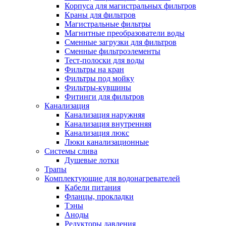
Корпуса для магистральных фильтров
Краны для фильтров
Магистральные фильтры
Магнитные преобразователи воды
Новости и Акции
Сменные загрузки для фильтров
Сменные фильтроэлементы
Тест-полоски для воды
Оплата и доставка
Фильтры на кран
Сервис-центр
Фильтры под мойку
Фильтры-кувшины
Фитинги для фильтров
Адреса Сервис-центров
Канализация
Канализация наружняя
Канализация внутренняя
Канализация люкс
Люки канализационные
Обмен и возврат товара
Системы слива
Душевые лотки
Трапы
Вакансии
Комплектующие для водонагревателей
Контакты
Кабели питания
Фланцы, прокладки
Тэны
Аноды
Редукторы давления