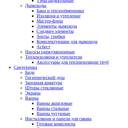
Тэны радиаторные
Дымоходы
Баки и теплообменники
Изоляция и утепление
Мастер-флеш
Элементы дымохода
Сэндвич элементы
Зонты, грибки
Комплектующие для дымохода
Асбест
Насосы циркуляционные
Теплоизоляция и утеплители
Аксессуары для теплоизоляции труб
Сантехника
Биде
Гигиенический душ
Запорная арматура
Шторы стеклянные
Экраны
Ванны
Ванны акриловые
Ванны стальные
Ванны чугунные
Инсталляции и панели для смыва
Готовые комплекты