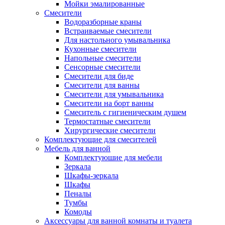
Мойки эмалированные
Смесители
Водоразборные краны
Встраиваемые смесители
Для настольного умывальника
Кухонные смесители
Напольные смесители
Сенсорные смесители
Смесители для биде
Смесители для ванны
Смесители для умывальника
Смесители на борт ванны
Смеситель с гигиеническим душем
Термостатные смесители
Хирургические смесители
Комплектующие для смесителей
Мебель для ванной
Комплектуюшие для мебели
Зеркала
Шкафы-зеркала
Шкафы
Пеналы
Тумбы
Комоды
Аксессуары для ванной комнаты и туалета