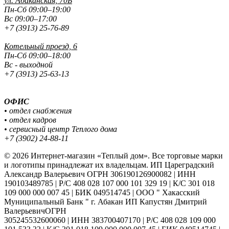
ул. Абаканская, 70Б
Пн-Сб 09:00–19:00
Вс 09:00–17:00
+7 (3913) 25-76-89
Котельный проезд, 6
Пн-Сб 09:00–18:00
Вс - выходной
+7 (3913) 25-63-13
ОФИС
• отдел снабжения
• отдел кадров
• сервисный центр Теплого дома
+7 (3902) 24-88-11
© 2026 Интернет-магазин «Теплый дом». Все торговые марки
и логотипы принадлежат их владельцам. ИП Цареградский
Александр Валерьевич ОГРН 306190126900082 | ИНН
190103489785 | Р/С 408 028 107 000 101 329 19 | К/С 301 018
109 000 000 007 45 | БИК 049514745 | ООО " Хакасский
Муниципальный Банк " г. Абакан ИП Капустян Дмитрий
ВалерьевичОГРН
305245532600060 | ИНН 383700407170 | Р/С 408 028 109 000