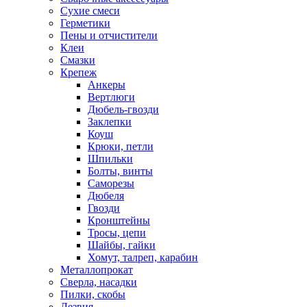
Сухие смеси
Герметики
Пены и отчистители
Клеи
Смазки
Крепеж
Анкеры
Вертлюги
Дюбель-гвозди
Заклепки
Коуш
Крюки, петли
Шпильки
Болты, винты
Саморезы
Дюбеля
Гвозди
Кронштейны
Тросы, цепи
Шайбы, гайки
Хомут, талреп, карабин
Металлопрокат
Сверла, насадки
Пилки, скобы
Лезвия