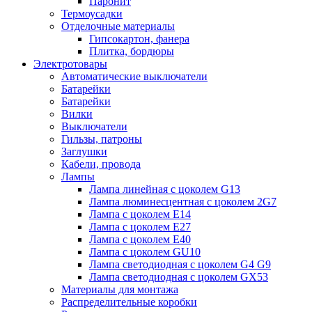
Паронит
Термоусадки
Отделочные материалы
Гипсокартон, фанера
Плитка, бордюры
Электротовары
Автоматические выключатели
Батарейки
Батарейки
Вилки
Выключатели
Гильзы, патроны
Заглушки
Кабели, провода
Лампы
Лампа линейная с цоколем G13
Лампа люминесцентная с цоколем 2G7
Лампа с цоколем E14
Лампа с цоколем E27
Лампа с цоколем E40
Лампа с цоколем GU10
Лампа светодиодная с цоколем G4 G9
Лампа светодиодная с цоколем GX53
Материалы для монтажа
Распределительные коробки