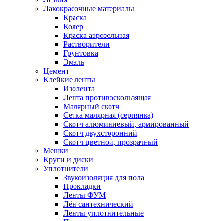
Лакокрасочные материалы
Краска
Колер
Краска аэрозольная
Растворители
Грунтовка
Эмаль
Цемент
Клейкие ленты
Изолента
Лента противоскользящая
Малярный скотч
Сетка малярная (серпянка)
Скотч алюминиевый, армированный
Скотч двухсторонний
Скотч цветной, прозрачный
Мешки
Круги и диски
Уплотнители
Звукоизоляция для пола
Прокладки
Ленты ФУМ
Лён сантехнический
Ленты уплотнительные