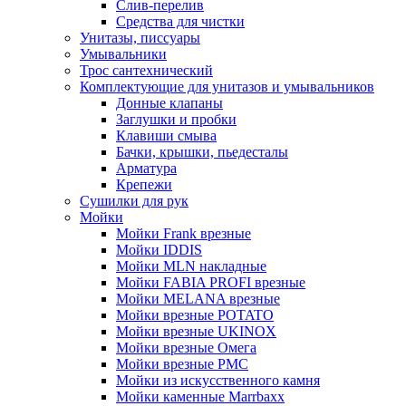
Слив-перелив
Средства для чистки
Унитазы, писсуары
Умывальники
Трос сантехнический
Комплектующие для унитазов и умывальников
Донные клапаны
Заглушки и пробки
Клавиши смыва
Бачки, крышки, пьедесталы
Арматура
Крепежи
Сушилки для рук
Мойки
Мойки Frank врезные
Мойки IDDIS
Мойки MLN накладные
Мойки FABIA PROFI врезные
Мойки MELANA врезные
Мойки врезные POTATO
Мойки врезные UKINOX
Мойки врезные Омега
Мойки врезные РМС
Мойки из искусственного камня
Мойки каменные Marrbaxx