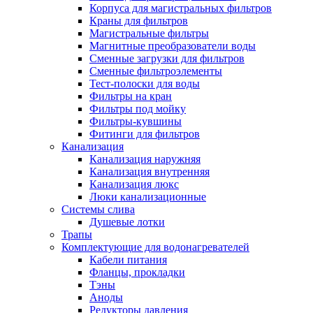
Корпуса для магистральных фильтров
Краны для фильтров
Магистральные фильтры
Магнитные преобразователи воды
Новости и Акции
Сменные загрузки для фильтров
Сменные фильтроэлементы
Тест-полоски для воды
Оплата и доставка
Фильтры на кран
Сервис-центр
Фильтры под мойку
Фильтры-кувшины
Фитинги для фильтров
Адреса Сервис-центров
Канализация
Канализация наружняя
Канализация внутренняя
Канализация люкс
Люки канализационные
Обмен и возврат товара
Системы слива
Душевые лотки
Трапы
Вакансии
Комплектующие для водонагревателей
Контакты
Кабели питания
Фланцы, прокладки
Тэны
Аноды
Редукторы давления