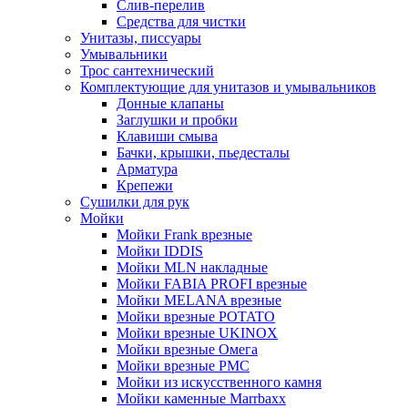
Слив-перелив
Средства для чистки
Унитазы, писсуары
Умывальники
Трос сантехнический
Комплектующие для унитазов и умывальников
Донные клапаны
Заглушки и пробки
Клавиши смыва
Бачки, крышки, пьедесталы
Арматура
Крепежи
Сушилки для рук
Мойки
Мойки Frank врезные
Мойки IDDIS
Мойки MLN накладные
Мойки FABIA PROFI врезные
Мойки MELANA врезные
Мойки врезные POTATO
Мойки врезные UKINOX
Мойки врезные Омега
Мойки врезные РМС
Мойки из искусственного камня
Мойки каменные Marrbaxx