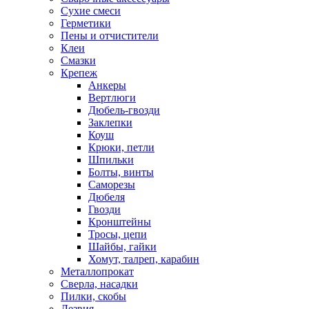
Сухие смеси
Герметики
Пены и отчистители
Клеи
Смазки
Крепеж
Анкеры
Вертлюги
Дюбель-гвозди
Заклепки
Коуш
Крюки, петли
Шпильки
Болты, винты
Саморезы
Дюбеля
Гвозди
Кронштейны
Тросы, цепи
Шайбы, гайки
Хомут, талреп, карабин
Металлопрокат
Сверла, насадки
Пилки, скобы
Лезвия