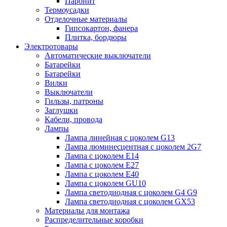
Паронит
Термоусадки
Отделочные материалы
Гипсокартон, фанера
Плитка, бордюры
Электротовары
Автоматические выключатели
Батарейки
Батарейки
Вилки
Выключатели
Гильзы, патроны
Заглушки
Кабели, провода
Лампы
Лампа линейная с цоколем G13
Лампа люминесцентная с цоколем 2G7
Лампа с цоколем E14
Лампа с цоколем E27
Лампа с цоколем E40
Лампа с цоколем GU10
Лампа светодиодная с цоколем G4 G9
Лампа светодиодная с цоколем GX53
Материалы для монтажа
Распределительные коробки