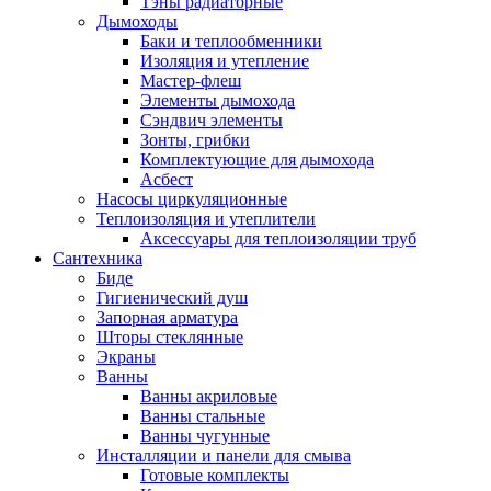
Тэны радиаторные
Дымоходы
Баки и теплообменники
Изоляция и утепление
Мастер-флеш
Элементы дымохода
Сэндвич элементы
Зонты, грибки
Комплектующие для дымохода
Асбест
Насосы циркуляционные
Теплоизоляция и утеплители
Аксессуары для теплоизоляции труб
Сантехника
Биде
Гигиенический душ
Запорная арматура
Шторы стеклянные
Экраны
Ванны
Ванны акриловые
Ванны стальные
Ванны чугунные
Инсталляции и панели для смыва
Готовые комплекты