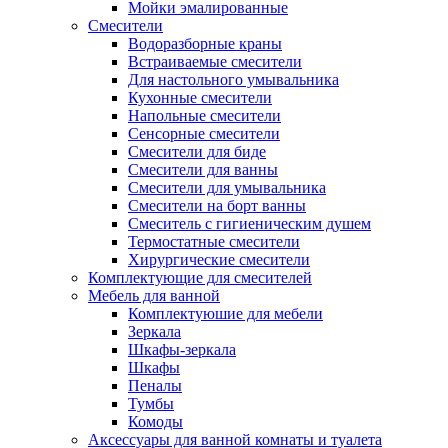
Мойки эмалированные
Смесители
Водоразборные краны
Встраиваемые смесители
Для настольного умывальника
Кухонные смесители
Напольные смесители
Сенсорные смесители
Смесители для биде
Смесители для ванны
Смесители для умывальника
Смесители на борт ванны
Смеситель с гигиеническим душем
Термостатные смесители
Хирургические смесители
Комплектующие для смесителей
Мебель для ванной
Комплектуюшие для мебели
Зеркала
Шкафы-зеркала
Шкафы
Пеналы
Тумбы
Комоды
Аксессуары для ванной комнаты и туалета