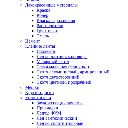
Лакокрасочные материалы
Краска
Колер
Краска аэрозольная
Растворители
Грунтовка
Эмаль
Цемент
Клейкие ленты
Изолента
Лента противоскользящая
Малярный скотч
Сетка малярная (серпянка)
Скотч алюминиевый, армированный
Скотч двухсторонний
Скотч цветной, прозрачный
Мешки
Круги и диски
Уплотнители
Звукоизоляция для пола
Прокладки
Ленты ФУМ
Лён сантехнический
Ленты уплотнительные