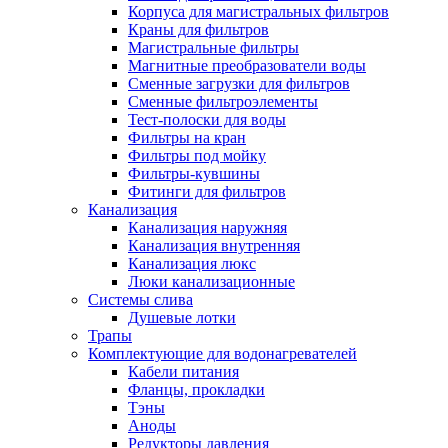
Корпуса для магистральных фильтров
Краны для фильтров
Магистральные фильтры
Магнитные преобразователи воды
Новости и Акции
Сменные загрузки для фильтров
Сменные фильтроэлементы
Тест-полоски для воды
Оплата и доставка
Фильтры на кран
Сервис-центр
Фильтры под мойку
Фильтры-кувшины
Фитинги для фильтров
Адреса Сервис-центров
Канализация
Канализация наружняя
Канализация внутренняя
Канализация люкс
Люки канализационные
Обмен и возврат товара
Системы слива
Душевые лотки
Трапы
Вакансии
Комплектующие для водонагревателей
Контакты
Кабели питания
Фланцы, прокладки
Тэны
Аноды
Редукторы давления