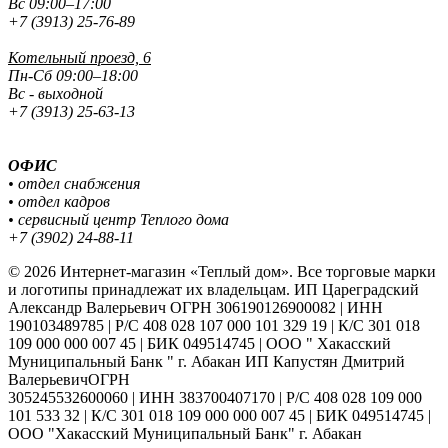
Вс 09:00–17:00
+7 (3913) 25-76-89
Котельный проезд, 6
Пн-Сб 09:00–18:00
Вс - выходной
+7 (3913) 25-63-13
ОФИС
• отдел снабжения
• отдел кадров
• сервисный центр Теплого дома
+7 (3902) 24-88-11
© 2026 Интернет-магазин «Теплый дом». Все торговые марки
и логотипы принадлежат их владельцам. ИП Цареградский
Александр Валерьевич ОГРН 306190126900082 | ИНН
190103489785 | Р/С 408 028 107 000 101 329 19 | К/С 301 018
109 000 000 007 45 | БИК 049514745 | ООО " Хакасский
Муниципальный Банк " г. Абакан ИП Капустян Дмитрий
ВалерьевичОГРН
305245532600060 | ИНН 383700407170 | Р/С 408 028 109 000
101 533 32 | К/С 301 018 109 000 000 007 45 | БИК 049514745 |
ООО "Хакасский Муниципальный Банк" г. Абакан