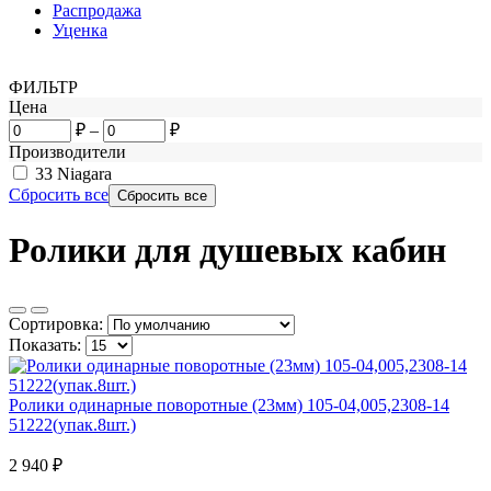
Распродажа
Уценка
ФИЛЬТР
Цена
₽
–
₽
Производители
33
Niagara
Сбросить все
Ролики для душевых кабин
Сортировка:
Показать:
Ролики одинарные поворотные (23мм) 105-04,005,2308-14
51222(упак.8шт.)
2 940
₽