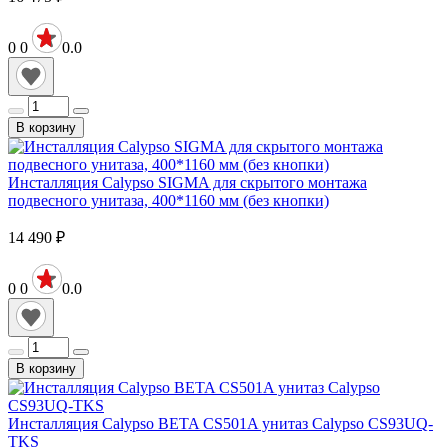
0
0
0.0
В корзину
Инсталляция Calypso SIGMA для скрытого монтажа
подвесного унитаза, 400*1160 мм (без кнопки)
14 490
₽
0
0
0.0
В корзину
Инсталляция Calypso BETA CS501A унитаз Calypso CS93UQ-
TKS