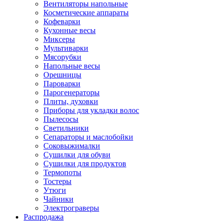
Вентиляторы напольные
Косметические аппараты
Кофеварки
Кухонные весы
Миксеры
Мультиварки
Мясорубки
Напольные весы
Орешницы
Пароварки
Парогенераторы
Плиты, духовки
Приборы для укладки волос
Пылесосы
Светильники
Сепараторы и маслобойки
Соковыжималки
Сушилки для обуви
Сушилки для продуктов
Термопоты
Тостеры
Утюги
Чайники
Электрограверы
Распродажа