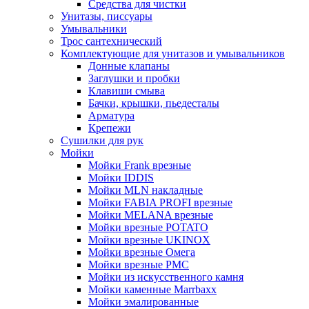
Средства для чистки
Унитазы, писсуары
Умывальники
Трос сантехнический
Комплектующие для унитазов и умывальников
Донные клапаны
Заглушки и пробки
Клавиши смыва
Бачки, крышки, пьедесталы
Арматура
Крепежи
Сушилки для рук
Мойки
Мойки Frank врезные
Мойки IDDIS
Мойки MLN накладные
Мойки FABIA PROFI врезные
Мойки MELANA врезные
Мойки врезные POTATO
Мойки врезные UKINOX
Мойки врезные Омега
Мойки врезные РМС
Мойки из искусственного камня
Мойки каменные Marrbaxx
Мойки эмалированные