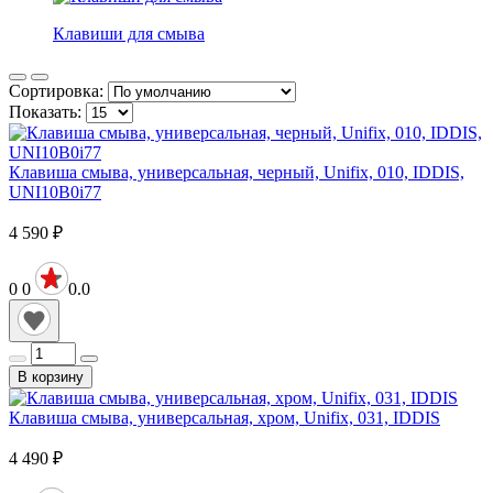
Клавиши для смыва
Сортировка:
Показать:
Клавиша смыва, универсальная, черный, Unifix, 010, IDDIS,
UNI10B0i77
4 590
₽
0
0
0.0
В корзину
Клавиша смыва, универсальная, хром, Unifix, 031, IDDIS
4 490
₽