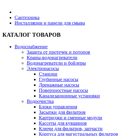
Бытовая техника
Сантехника
Инсталляции и панели для смыва
Хозяйственные товары
КАТАЛОГ ТОВАРОВ
Водоснабжение
Защита от протечек и потопов
Краны-водонагреватели
Строительные товары
Водонагреватели и бойлеры
Электронасосы
Станции
Глубинные насосы
Дренажные насосы
Поверхностные насосы
Все для бани
Канализационные установки
Водоочистка
Блоки управления
Блог
Засыпки для фильтров
Картриджи и сменные модули
Кассеты для кувшинов
Полезные статьи
Ключи для фильтров, запчасти
Корпуса для магистральных фильтров