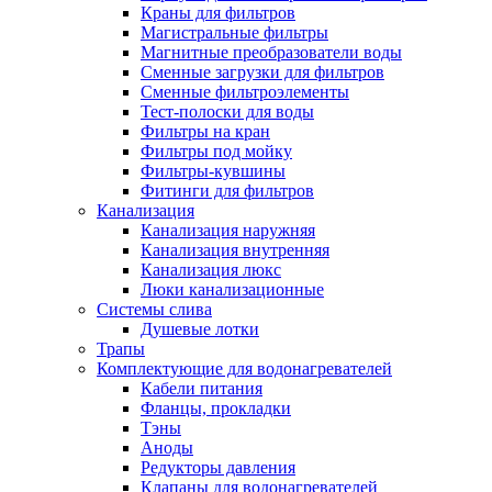
Краны для фильтров
Магистральные фильтры
Магнитные преобразователи воды
Сменные загрузки для фильтров
Новости и Акции
Сменные фильтроэлементы
Тест-полоски для воды
Фильтры на кран
Оплата и доставка
Фильтры под мойку
Сервис-центр
Фильтры-кувшины
Фитинги для фильтров
Канализация
Адреса Сервис-центров
Канализация наружняя
Канализация внутренняя
Канализация люкс
Люки канализационные
Системы слива
Обмен и возврат товара
Душевые лотки
Трапы
Комплектующие для водонагревателей
Вакансии
Кабели питания
Контакты
Фланцы, прокладки
Тэны
Аноды
Редукторы давления
Клапаны для водонагревателей