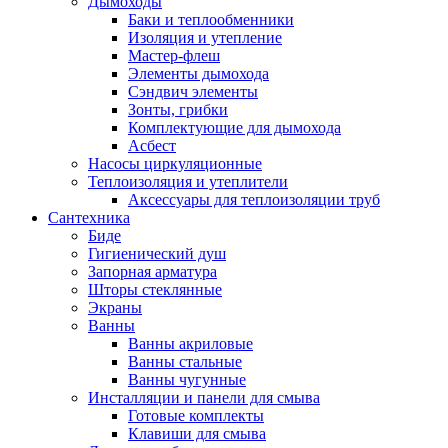
Дымоходы
Баки и теплообменники
Изоляция и утепление
Мастер-флеш
Элементы дымохода
Сэндвич элементы
Зонты, грибки
Комплектующие для дымохода
Асбест
Насосы циркуляционные
Теплоизоляция и утеплители
Аксессуары для теплоизоляции труб
Сантехника
Биде
Гигиенический душ
Запорная арматура
Шторы стеклянные
Экраны
Ванны
Ванны акриловые
Ванны стальные
Ванны чугунные
Инсталляции и панели для смыва
Готовые комплекты
Клавиши для смыва