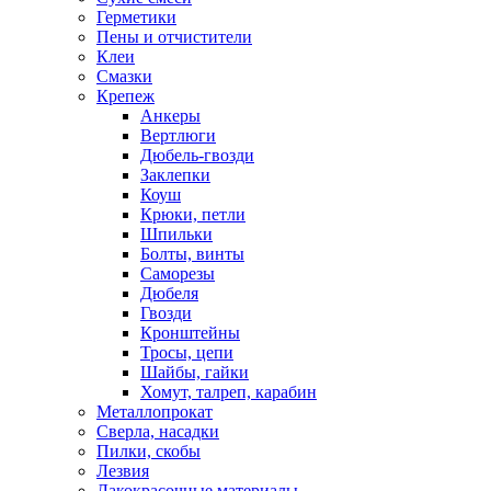
Герметики
Пены и отчистители
Клеи
Смазки
Крепеж
Анкеры
Вертлюги
Дюбель-гвозди
Заклепки
Коуш
Крюки, петли
Шпильки
Болты, винты
Саморезы
Дюбеля
Гвозди
Кронштейны
Тросы, цепи
Шайбы, гайки
Хомут, талреп, карабин
Металлопрокат
Сверла, насадки
Пилки, скобы
Лезвия
Лакокрасочные материалы