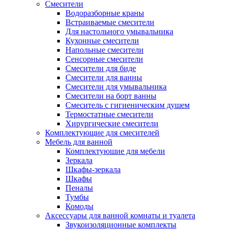
Смесители
Водоразборные краны
Встраиваемые смесители
Для настольного умывальника
Кухонные смесители
Напольные смесители
Сенсорные смесители
Смесители для биде
Смесители для ванны
Смесители для умывальника
Смесители на борт ванны
Смеситель с гигиеническим душем
Термостатные смесители
Хирургические смесители
Комплектующие для смесителей
Мебель для ванной
Комплектуюшие для мебели
Зеркала
Шкафы-зеркала
Шкафы
Пеналы
Тумбы
Комоды
Аксессуары для ванной комнаты и туалета
Звукоизоляционные комплекты