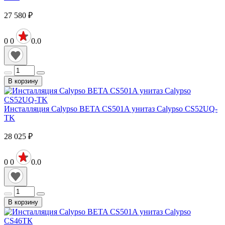
27 580
₽
0
0
0.0
В корзину
Инсталляция Calypso BETA CS501A унитаз Calypso CS52UQ-
TK
28 025
₽
0
0
0.0
В корзину