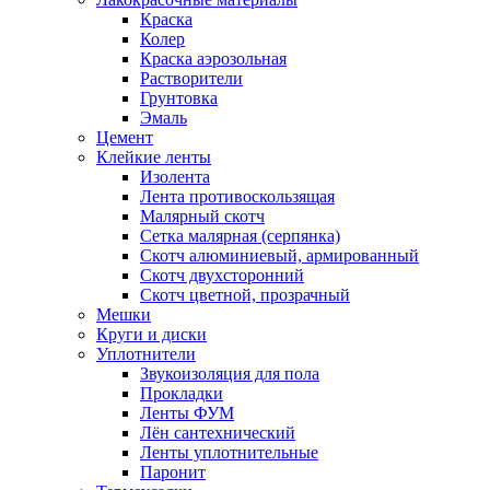
Краска
Колер
Краска аэрозольная
Растворители
Грунтовка
Эмаль
Цемент
Клейкие ленты
Изолента
Лента противоскользящая
Малярный скотч
Сетка малярная (серпянка)
Скотч алюминиевый, армированный
Скотч двухсторонний
Скотч цветной, прозрачный
Мешки
Круги и диски
Уплотнители
Звукоизоляция для пола
Прокладки
Ленты ФУМ
Лён сантехнический
Ленты уплотнительные
Паронит