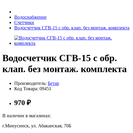
Бытовая техника
Водоснабжение
Счетчики
Водосчетчик СГВ-15 с обр. клап. без монтаж. комплекта
Хозяйственные товары
Водосчетчик СГВ-15 с обр.
Строительные товары
клап. без монтаж. комплекта
Производитель:
Бетар
Код Товара:
09451
Все для бани
970
₽
Блог
В наличии в магазинах:
Полезные статьи
г.Минусинск, ул. Абаканская, 70Б