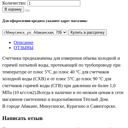
Количество:
В корзину
Новости и Акции
Для оформления кредита укажите адрес магазина:
Купить в рассрочку
Оплата и доставка
Сервис-центр
Описание
ОТЗЫВЫ
Адреса Сервис-центров
Счетчики предназначены для измерения объема холодной и
горячей питьевой воды, протекающей по трубопроводу при
температуре от плюс 5°C до плюс 40 °С для счетчиков
холодной воды (СХВ) и от плюс 5°C до плюс 90 °С для
Обмен и возврат товара
счетчиков горячей воды (СГВ) при давлении не более 1,0
МПа (10 кгс/см2).Всегда в наличии и по низким ценам в сети
магазинов сантехники и водоснабжения Тёплый Дом.
Вакансии
Контакты
В городе Абакане, Минусинске, Курагино и Саяногорске.
Написать отзыв