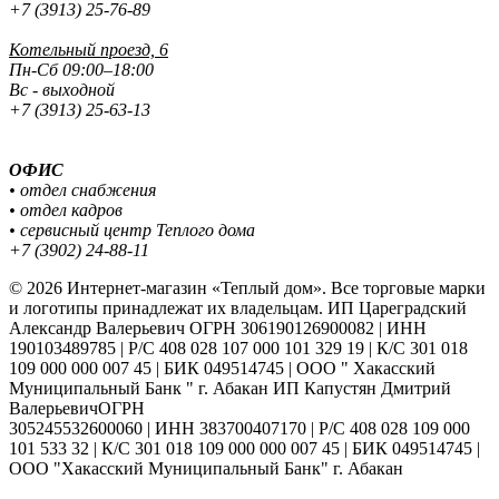
+7 (3913) 25-76-89
Котельный проезд, 6
Пн-Сб 09:00–18:00
Вс - выходной
+7 (3913) 25-63-13
ОФИС
• отдел снабжения
• отдел кадров
• сервисный центр Теплого дома
+7 (3902) 24-88-11
© 2026 Интернет-магазин «Теплый дом». Все торговые марки
и логотипы принадлежат их владельцам. ИП Цареградский
Александр Валерьевич ОГРН 306190126900082 | ИНН
190103489785 | Р/С 408 028 107 000 101 329 19 | К/С 301 018
109 000 000 007 45 | БИК 049514745 | ООО " Хакасский
Муниципальный Банк " г. Абакан ИП Капустян Дмитрий
ВалерьевичОГРН
305245532600060 | ИНН 383700407170 | Р/С 408 028 109 000
101 533 32 | К/С 301 018 109 000 000 007 45 | БИК 049514745 |
ООО "Хакасский Муниципальный Банк" г. Абакан