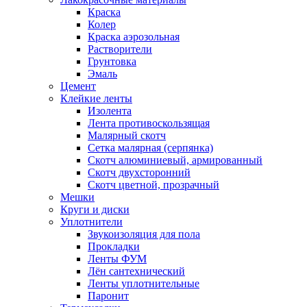
Краска
Колер
Краска аэрозольная
Растворители
Грунтовка
Эмаль
Цемент
Клейкие ленты
Изолента
Лента противоскользящая
Малярный скотч
Сетка малярная (серпянка)
Скотч алюминиевый, армированный
Скотч двухсторонний
Скотч цветной, прозрачный
Мешки
Круги и диски
Уплотнители
Звукоизоляция для пола
Прокладки
Ленты ФУМ
Лён сантехнический
Ленты уплотнительные
Паронит