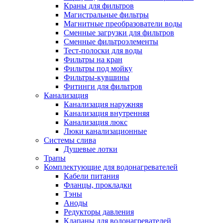
Краны для фильтров
Магистральные фильтры
Магнитные преобразователи воды
Сменные загрузки для фильтров
Новости и Акции
Сменные фильтроэлементы
Тест-полоски для воды
Фильтры на кран
Оплата и доставка
Фильтры под мойку
Сервис-центр
Фильтры-кувшины
Фитинги для фильтров
Канализация
Адреса Сервис-центров
Канализация наружняя
Канализация внутренняя
Канализация люкс
Люки канализационные
Системы слива
Обмен и возврат товара
Душевые лотки
Трапы
Комплектующие для водонагревателей
Вакансии
Кабели питания
Контакты
Фланцы, прокладки
Тэны
Аноды
Редукторы давления
Клапаны для водонагревателей