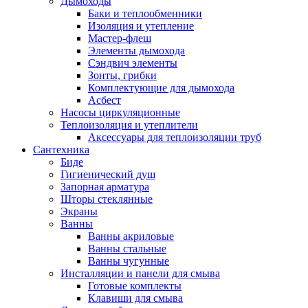
Дымоходы
Баки и теплообменники
Изоляция и утепление
Мастер-флеш
Элементы дымохода
Сэндвич элементы
Зонты, грибки
Комплектующие для дымохода
Асбест
Насосы циркуляционные
Теплоизоляция и утеплители
Аксессуары для теплоизоляции труб
Сантехника
Биде
Гигиенический душ
Запорная арматура
Шторы стеклянные
Экраны
Ванны
Ванны акриловые
Ванны стальные
Ванны чугунные
Инсталляции и панели для смыва
Готовые комплекты
Клавиши для смыва