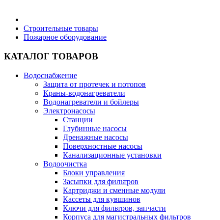
Бытовая техника
Строительные товары
Пожарное оборудование
Хозяйственные товары
КАТАЛОГ ТОВАРОВ
Водоснабжение
Защита от протечек и потопов
Краны-водонагреватели
Строительные товары
Водонагреватели и бойлеры
Электронасосы
Станции
Глубинные насосы
Дренажные насосы
Поверхностные насосы
Все для бани
Канализационные установки
Водоочистка
Блоки управления
Блог
Засыпки для фильтров
Картриджи и сменные модули
Кассеты для кувшинов
Полезные статьи
Ключи для фильтров, запчасти
Корпуса для магистральных фильтров