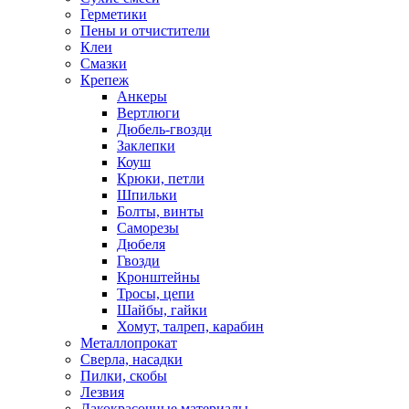
Герметики
Пены и отчистители
Клеи
Смазки
Крепеж
Анкеры
Вертлюги
Дюбель-гвозди
Заклепки
Коуш
Крюки, петли
Шпильки
Болты, винты
Саморезы
Дюбеля
Гвозди
Кронштейны
Тросы, цепи
Шайбы, гайки
Хомут, талреп, карабин
Металлопрокат
Сверла, насадки
Пилки, скобы
Лезвия
Лакокрасочные материалы