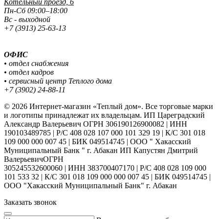
Котельный проезд, 6
Пн-Сб 09:00–18:00
Вс - выходной
+7 (3913) 25-63-13
ОФИС
• отдел снабжения
• отдел кадров
• сервисный центр Теплого дома
+7 (3902) 24-88-11
© 2026 Интернет-магазин «Теплый дом». Все торговые марки
и логотипы принадлежат их владельцам. ИП Цареградский
Александр Валерьевич ОГРН 306190126900082 | ИНН
190103489785 | Р/С 408 028 107 000 101 329 19 | К/С 301 018
109 000 000 007 45 | БИК 049514745 | ООО " Хакасский
Муниципальный Банк " г. Абакан ИП Капустян Дмитрий
ВалерьевичОГРН
305245532600060 | ИНН 383700407170 | Р/С 408 028 109 000
101 533 32 | К/С 301 018 109 000 000 007 45 | БИК 049514745 |
ООО "Хакасский Муниципальный Банк" г. Абакан
Заказать звонок