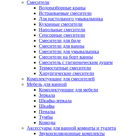
Смесители
Водоразборные краны
Встраиваемые смесители
Для настольного умывальника
Кухонные смесители
Напольные смесители
Сенсорные смесители
Смесители для биде
Смесители для ванны
Смесители для умывальника
Смесители на борт ванны
Смеситель с гигиеническим душем
Термостатные смесители
Хирургические смесители
Комплектующие для смесителей
Мебель для ванной
Комплектуюшие для мебели
Зеркала
Шкафы-зеркала
Шкафы
Пеналы
Тумбы
Комоды
Аксессуары для ванной комнаты и туалета
Звукоизоляционные комплекты