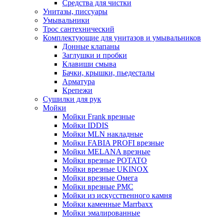
Средства для чистки
Унитазы, писсуары
Умывальники
Трос сантехнический
Комплектующие для унитазов и умывальников
Донные клапаны
Заглушки и пробки
Клавиши смыва
Бачки, крышки, пьедесталы
Арматура
Крепежи
Сушилки для рук
Мойки
Мойки Frank врезные
Мойки IDDIS
Мойки MLN накладные
Мойки FABIA PROFI врезные
Мойки MELANA врезные
Мойки врезные POTATO
Мойки врезные UKINOX
Мойки врезные Омега
Мойки врезные РМС
Мойки из искусственного камня
Мойки каменные Marrbaxx
Мойки эмалированные