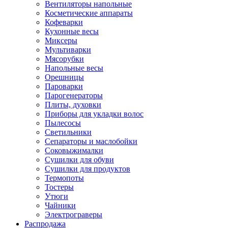
Вентиляторы напольные
Косметические аппараты
Кофеварки
Кухонные весы
Миксеры
Мультиварки
Мясорубки
Напольные весы
Орешницы
Пароварки
Парогенераторы
Плиты, духовки
Приборы для укладки волос
Пылесосы
Светильники
Сепараторы и маслобойки
Соковыжималки
Сушилки для обуви
Сушилки для продуктов
Термопоты
Тостеры
Утюги
Чайники
Электрограверы
Распродажа