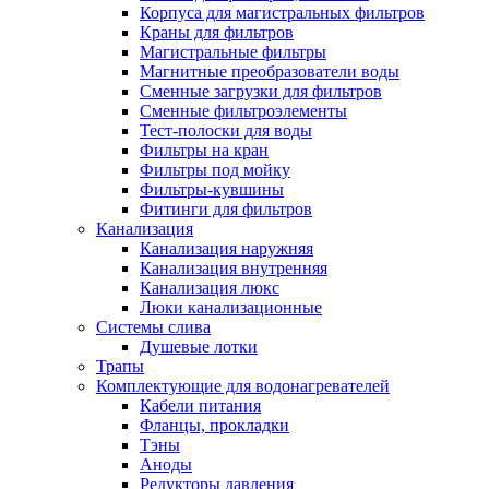
Корпуса для магистральных фильтров
Краны для фильтров
Магистральные фильтры
Магнитные преобразователи воды
Новости и Акции
Сменные загрузки для фильтров
Сменные фильтроэлементы
Тест-полоски для воды
Оплата и доставка
Фильтры на кран
Сервис-центр
Фильтры под мойку
Фильтры-кувшины
Фитинги для фильтров
Адреса Сервис-центров
Канализация
Канализация наружняя
Канализация внутренняя
Канализация люкс
Люки канализационные
Обмен и возврат товара
Системы слива
Душевые лотки
Трапы
Вакансии
Комплектующие для водонагревателей
Контакты
Кабели питания
Фланцы, прокладки
Тэны
Аноды
Редукторы давления