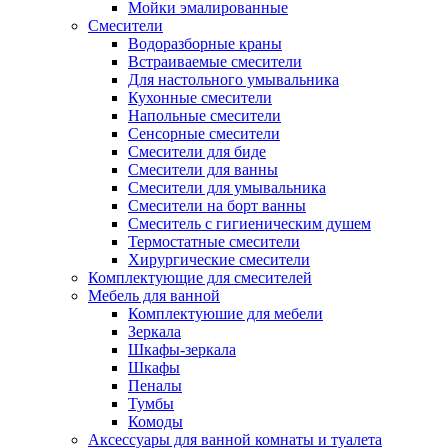
Мойки эмалированные
Смесители
Водоразборные краны
Встраиваемые смесители
Для настольного умывальника
Кухонные смесители
Напольные смесители
Сенсорные смесители
Смесители для биде
Смесители для ванны
Смесители для умывальника
Смесители на борт ванны
Смеситель с гигиеническим душем
Термостатные смесители
Хирургические смесители
Комплектующие для смесителей
Мебель для ванной
Комплектуюшие для мебели
Зеркала
Шкафы-зеркала
Шкафы
Пеналы
Тумбы
Комоды
Аксессуары для ванной комнаты и туалета