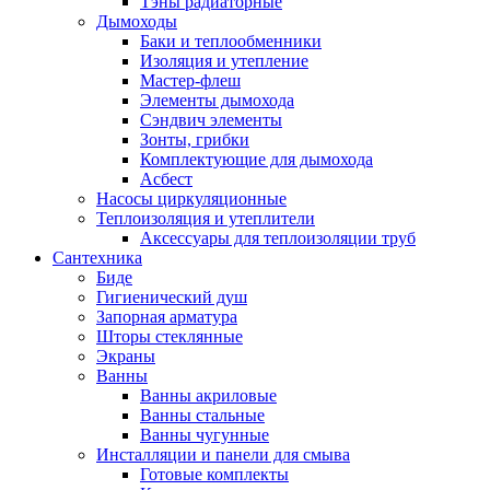
Тэны радиаторные
Дымоходы
Баки и теплообменники
Изоляция и утепление
Мастер-флеш
Элементы дымохода
Сэндвич элементы
Зонты, грибки
Комплектующие для дымохода
Асбест
Насосы циркуляционные
Теплоизоляция и утеплители
Аксессуары для теплоизоляции труб
Сантехника
Биде
Гигиенический душ
Запорная арматура
Шторы стеклянные
Экраны
Ванны
Ванны акриловые
Ванны стальные
Ванны чугунные
Инсталляции и панели для смыва
Готовые комплекты