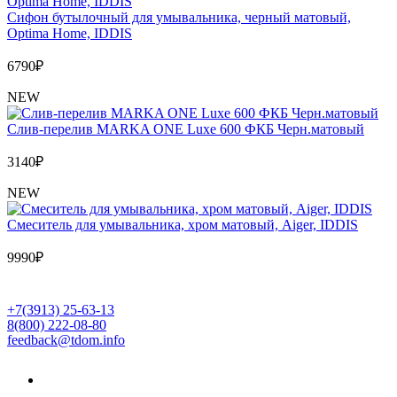
Сифон бутылочный для умывальника, черный матовый,
Optima Home, IDDIS
6790
₽
NEW
Слив-перелив MARKA ONE Luxe 600 ФКБ Черн.матовый
3140
₽
NEW
Cмеситель для умывальника, хром матовый, Aiger, IDDIS
9990
₽
+7(3913) 25-63-13
8(800) 222-08-80
feedback@tdom.info