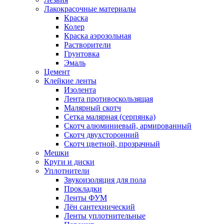
Лакокрасочные материалы
Краска
Колер
Краска аэрозольная
Растворители
Грунтовка
Эмаль
Цемент
Клейкие ленты
Изолента
Лента противоскользящая
Малярный скотч
Сетка малярная (серпянка)
Скотч алюминиевый, армированный
Скотч двухсторонний
Скотч цветной, прозрачный
Мешки
Круги и диски
Уплотнители
Звукоизоляция для пола
Прокладки
Ленты ФУМ
Лён сантехнический
Ленты уплотнительные