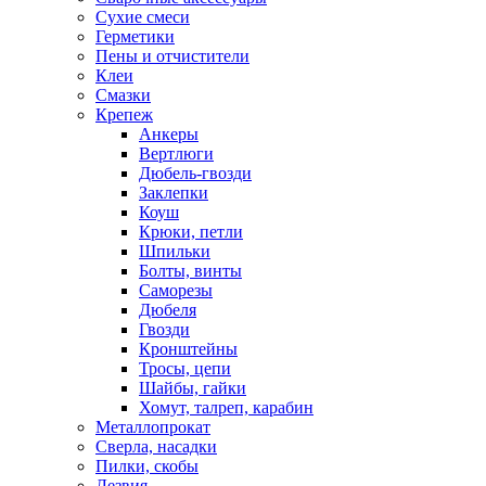
Сухие смеси
Герметики
Пены и отчистители
Клеи
Смазки
Крепеж
Анкеры
Вертлюги
Дюбель-гвозди
Заклепки
Коуш
Крюки, петли
Шпильки
Болты, винты
Саморезы
Дюбеля
Гвозди
Кронштейны
Тросы, цепи
Шайбы, гайки
Хомут, талреп, карабин
Металлопрокат
Сверла, насадки
Пилки, скобы
Лезвия