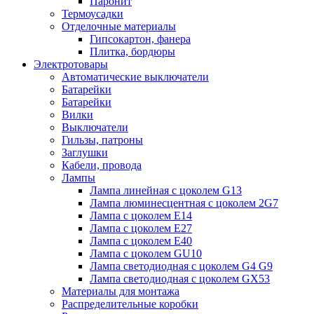
Паронит
Термоусадки
Отделочные материалы
Гипсокартон, фанера
Плитка, бордюры
Электротовары
Автоматические выключатели
Батарейки
Батарейки
Вилки
Выключатели
Гильзы, патроны
Заглушки
Кабели, провода
Лампы
Лампа линейная с цоколем G13
Лампа люминесцентная с цоколем 2G7
Лампа с цоколем E14
Лампа с цоколем E27
Лампа с цоколем E40
Лампа с цоколем GU10
Лампа светодиодная с цоколем G4 G9
Лампа светодиодная с цоколем GX53
Материалы для монтажа
Распределительные коробки