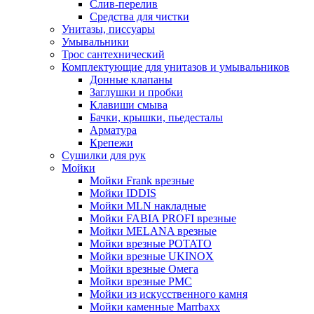
Слив-перелив
Средства для чистки
Унитазы, писсуары
Умывальники
Трос сантехнический
Комплектующие для унитазов и умывальников
Донные клапаны
Заглушки и пробки
Клавиши смыва
Бачки, крышки, пьедесталы
Арматура
Крепежи
Сушилки для рук
Мойки
Мойки Frank врезные
Мойки IDDIS
Мойки MLN накладные
Мойки FABIA PROFI врезные
Мойки MELANA врезные
Мойки врезные POTATO
Мойки врезные UKINOX
Мойки врезные Омега
Мойки врезные РМС
Мойки из искусственного камня
Мойки каменные Marrbaxx