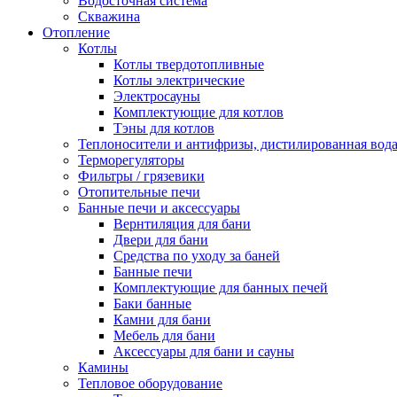
Водосточная система
Скважина
Отопление
Котлы
Котлы твердотопливные
Котлы электрические
Электросауны
Комплектующие для котлов
Тэны для котлов
Теплоносители и антифризы, дистилированная вод
Терморегуляторы
Фильтры / грязевики
Отопительные печи
Банные печи и аксессуары
Вернтиляция для бани
Двери для бани
Средства по уходу за баней
Банные печи
Комплектующие для банных печей
Баки банные
Камни для бани
Мебель для бани
Аксессуары для бани и сауны
Камины
Тепловое оборудование