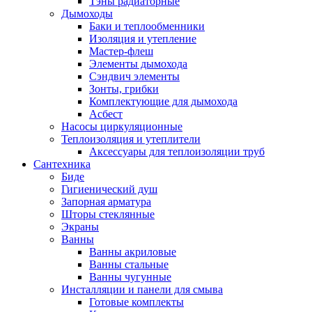
Тэны радиаторные
Дымоходы
Баки и теплообменники
Изоляция и утепление
Мастер-флеш
Элементы дымохода
Сэндвич элементы
Зонты, грибки
Комплектующие для дымохода
Асбест
Насосы циркуляционные
Теплоизоляция и утеплители
Аксессуары для теплоизоляции труб
Сантехника
Биде
Гигиенический душ
Запорная арматура
Шторы стеклянные
Экраны
Ванны
Ванны акриловые
Ванны стальные
Ванны чугунные
Инсталляции и панели для смыва
Готовые комплекты