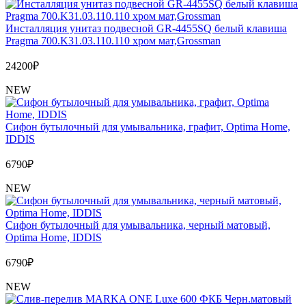
Инсталляция унитаз подвесной GR-4455SQ белый клавиша
Pragma 700.K31.03.110.110 хром мат,Grossman
24200
₽
NEW
Сифон бутылочный для умывальника, графит, Optima Home,
IDDIS
6790
₽
NEW
Сифон бутылочный для умывальника, черный матовый,
Optima Home, IDDIS
6790
₽
NEW