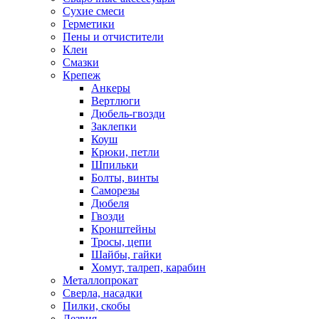
Сухие смеси
Герметики
Пены и отчистители
Клеи
Смазки
Крепеж
Анкеры
Вертлюги
Дюбель-гвозди
Заклепки
Коуш
Крюки, петли
Шпильки
Болты, винты
Саморезы
Дюбеля
Гвозди
Кронштейны
Тросы, цепи
Шайбы, гайки
Хомут, талреп, карабин
Металлопрокат
Сверла, насадки
Пилки, скобы
Лезвия