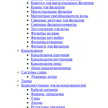
Корпуса для магистральных фильтров
Краны для фильтров
Магистральные фильтры
Магнитные преобразователи воды
Новости и Акции
Сменные загрузки для фильтров
Сменные фильтроэлементы
Тест-полоски для воды
Оплата и доставка
Фильтры на кран
Сервис-центр
Фильтры под мойку
Фильтры-кувшины
Фитинги для фильтров
Адреса Сервис-центров
Канализация
Канализация наружняя
Канализация внутренняя
Канализация люкс
Люки канализационные
Обмен и возврат товара
Системы слива
Душевые лотки
Трапы
Вакансии
Комплектующие для водонагревателей
Контакты
Кабели питания
Фланцы, прокладки
Тэны
Аноды
Редукторы давления