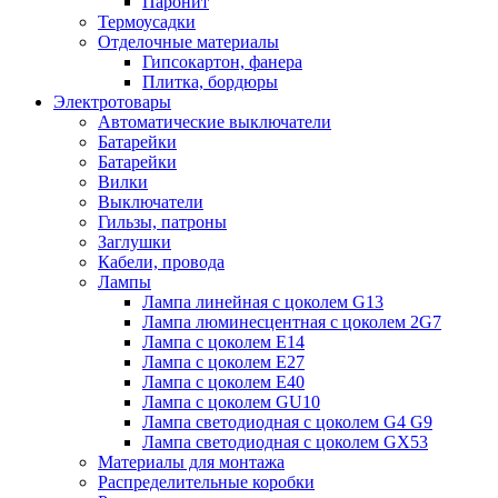
Паронит
Термоусадки
Отделочные материалы
Гипсокартон, фанера
Плитка, бордюры
Электротовары
Автоматические выключатели
Батарейки
Батарейки
Вилки
Выключатели
Гильзы, патроны
Заглушки
Кабели, провода
Лампы
Лампа линейная с цоколем G13
Лампа люминесцентная с цоколем 2G7
Лампа с цоколем E14
Лампа с цоколем E27
Лампа с цоколем E40
Лампа с цоколем GU10
Лампа светодиодная с цоколем G4 G9
Лампа светодиодная с цоколем GX53
Материалы для монтажа
Распределительные коробки