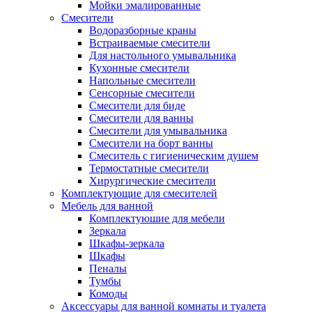
Мойки эмалированные
Смесители
Водоразборные краны
Встраиваемые смесители
Для настольного умывальника
Кухонные смесители
Напольные смесители
Сенсорные смесители
Смесители для биде
Смесители для ванны
Смесители для умывальника
Смесители на борт ванны
Смеситель с гигиеническим душем
Термостатные смесители
Хирургические смесители
Комплектующие для смесителей
Мебель для ванной
Комплектуюшие для мебели
Зеркала
Шкафы-зеркала
Шкафы
Пеналы
Тумбы
Комоды
Аксессуары для ванной комнаты и туалета