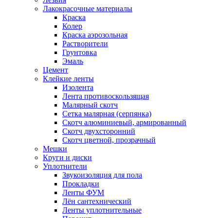
Лакокрасочные материалы
Краска
Колер
Краска аэрозольная
Растворители
Грунтовка
Эмаль
Цемент
Клейкие ленты
Изолента
Лента противоскользящая
Малярный скотч
Сетка малярная (серпянка)
Скотч алюминиевый, армированный
Скотч двухсторонний
Скотч цветной, прозрачный
Мешки
Круги и диски
Уплотнители
Звукоизоляция для пола
Прокладки
Ленты ФУМ
Лён сантехнический
Ленты уплотнительные