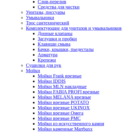
Слив-перелив
Средства для чистки
Унитазы, писсуары
Умывальники
Трос сантехнический
Комплектующие для унитазов и умывальников
Донные клапаны
Заглушки и пробки
Клавиши смыва
Бачки, крышки, пьедесталы
Арматура
Крепежи
Сушилки для рук
Мойки
Мойки Frank врезные
Мойки IDDIS
Мойки MLN накладные
Мойки FABIA PROFI врезные
Мойки MELANA врезные
Мойки врезные POTATO
Мойки врезные UKINOX
Мойки врезные Омега
Мойки врезные РМС
Мойки из искусственного камня
Мойки каменные Marrbaxx