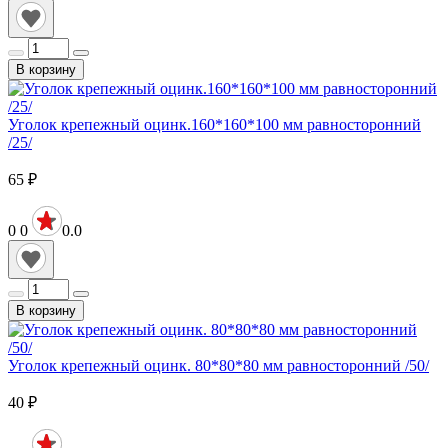
В корзину
Уголок крепежный оцинк.160*160*100 мм равносторонний
/25/
65
₽
0
0
0.0
В корзину
Уголок крепежный оцинк. 80*80*80 мм равносторонний /50/
40
₽