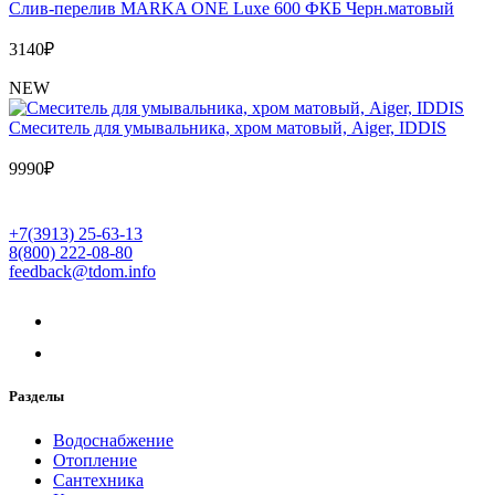
Слив-перелив MARKA ONE Luxe 600 ФКБ Черн.матовый
3140
₽
NEW
Cмеситель для умывальника, хром матовый, Aiger, IDDIS
9990
₽
+7(3913) 25-63-13
8(800) 222-08-80
feedback@tdom.info
Разделы
Водоснабжение
Отопление
Сантехника