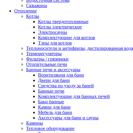
Водосточная система
Скважина
Отопление
Котлы
Котлы твердотопливные
Котлы электрические
Электросауны
Комплектующие для котлов
Тэны для котлов
Теплоносители и антифризы, дистилированная вод
Терморегуляторы
Фильтры / грязевики
Отопительные печи
Банные печи и аксессуары
Вернтиляция для бани
Двери для бани
Средства по уходу за баней
Банные печи
Комплектующие для банных печей
Баки банные
Камни для бани
Мебель для бани
Аксессуары для бани и сауны
Камины
Тепловое оборудование