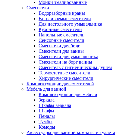
Мойки эмалированные
Смесители
Водоразборные краны
Встраиваемые смесители
Для настольного умывальника
Кухонные смесители
Напольные смесители
Сенсорные смесители
Смесители для биде
Смесители для ванны
Смесители для умывальника
Смесители на борт ванны
Смеситель с гигиеническим душем
Термостатные смесители
Хирургические смесители
Комплектующие для смесителей
Мебель для ванной
Комплектуюшие для мебели
Зеркала
Шкафы-зеркала
Шкафы
Пеналы
Тумбы
Комоды
Аксессуары для ванной комнаты и туалета