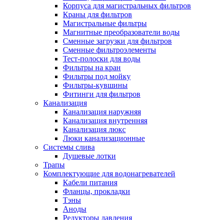
Корпуса для магистральных фильтров
Краны для фильтров
Магистральные фильтры
Магнитные преобразователи воды
Новости и Акции
Сменные загрузки для фильтров
Сменные фильтроэлементы
Тест-полоски для воды
Оплата и доставка
Фильтры на кран
Сервис-центр
Фильтры под мойку
Фильтры-кувшины
Фитинги для фильтров
Адреса Сервис-центров
Канализация
Канализация наружняя
Канализация внутренняя
Канализация люкс
Люки канализационные
Обмен и возврат товара
Системы слива
Душевые лотки
Трапы
Вакансии
Комплектующие для водонагревателей
Контакты
Кабели питания
Фланцы, прокладки
Тэны
Аноды
Редукторы давления