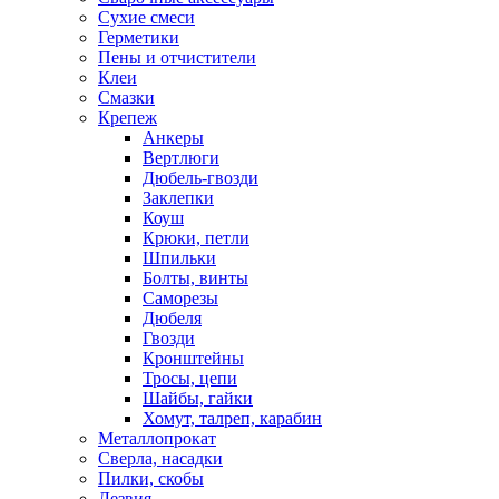
Сухие смеси
Герметики
Пены и отчистители
Клеи
Смазки
Крепеж
Анкеры
Вертлюги
Дюбель-гвозди
Заклепки
Коуш
Крюки, петли
Шпильки
Болты, винты
Саморезы
Дюбеля
Гвозди
Кронштейны
Тросы, цепи
Шайбы, гайки
Хомут, талреп, карабин
Металлопрокат
Сверла, насадки
Пилки, скобы
Лезвия