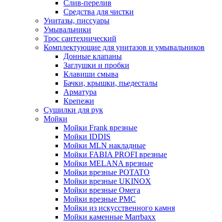
Слив-перелив
Средства для чистки
Унитазы, писсуары
Умывальники
Трос сантехнический
Комплектующие для унитазов и умывальников
Донные клапаны
Заглушки и пробки
Клавиши смыва
Бачки, крышки, пьедесталы
Арматура
Крепежи
Сушилки для рук
Мойки
Мойки Frank врезные
Мойки IDDIS
Мойки MLN накладные
Мойки FABIA PROFI врезные
Мойки MELANA врезные
Мойки врезные POTATO
Мойки врезные UKINOX
Мойки врезные Омега
Мойки врезные РМС
Мойки из искусственного камня
Мойки каменные Marrbaxx