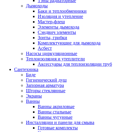
Тэны радиаторные
Дымоходы
Баки и теплообменники
Изоляция и утепление
Мастер-флеш
Элементы дымохода
Сэндвич элементы
Зонты, грибки
Комплектующие для дымохода
Асбест
Насосы циркуляционные
Теплоизоляция и утеплители
Аксессуары для теплоизоляции труб
Сантехника
Биде
Гигиенический душ
Запорная арматура
Шторы стеклянные
Экраны
Ванны
Ванны акриловые
Ванны стальные
Ванны чугунные
Инсталляции и панели для смыва
Готовые комплекты