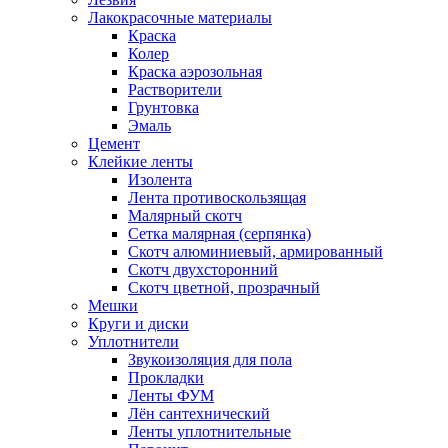
Лакокрасочные материалы
Краска
Колер
Краска аэрозольная
Растворители
Грунтовка
Эмаль
Цемент
Клейкие ленты
Изолента
Лента противоскользящая
Малярный скотч
Сетка малярная (серпянка)
Скотч алюминиевый, армированный
Скотч двухсторонний
Скотч цветной, прозрачный
Мешки
Круги и диски
Уплотнители
Звукоизоляция для пола
Прокладки
Ленты ФУМ
Лён сантехнический
Ленты уплотнительные