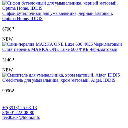
Сифон бутылочный для умывальника, черный матовый,
Optima Home, IDDIS
6790
₽
NEW
Слив-перелив MARKA ONE Luxe 600 ФКБ Черн.матовый
3140
₽
NEW
Cмеситель для умывальника, хром матовый, Aiger, IDDIS
9990
₽
+7(3913) 25-63-13
8(800) 222-08-80
feedback@tdom.info