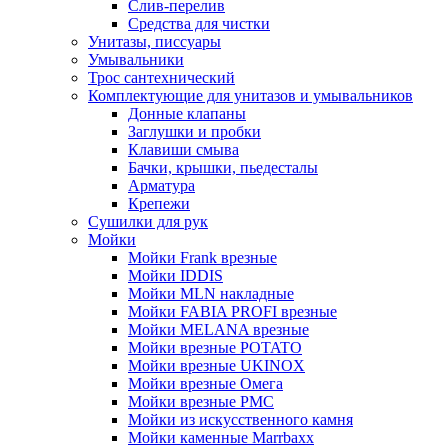
Слив-перелив
Средства для чистки
Унитазы, писсуары
Умывальники
Трос сантехнический
Комплектующие для унитазов и умывальников
Донные клапаны
Заглушки и пробки
Клавиши смыва
Бачки, крышки, пьедесталы
Арматура
Крепежи
Сушилки для рук
Мойки
Мойки Frank врезные
Мойки IDDIS
Мойки MLN накладные
Мойки FABIA PROFI врезные
Мойки MELANA врезные
Мойки врезные POTATO
Мойки врезные UKINOX
Мойки врезные Омега
Мойки врезные РМС
Мойки из искусственного камня
Мойки каменные Marrbaxx