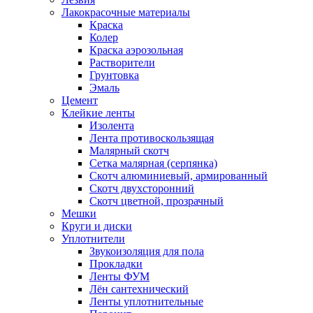
Лакокрасочные материалы
Краска
Колер
Краска аэрозольная
Растворители
Грунтовка
Эмаль
Цемент
Клейкие ленты
Изолента
Лента противоскользящая
Малярный скотч
Сетка малярная (серпянка)
Скотч алюминиевый, армированный
Скотч двухсторонний
Скотч цветной, прозрачный
Мешки
Круги и диски
Уплотнители
Звукоизоляция для пола
Прокладки
Ленты ФУМ
Лён сантехнический
Ленты уплотнительные