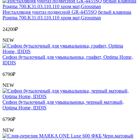
Инсталляция унитаз подвесной GR-4455SQ белый клавиша
Pragma 700.K31.03.110.110 хром мат,Grossman
24200
₽
NEW
Сифон бутылочный для умывальника, графит, Optima Home,
IDDIS
6790
₽
NEW
Сифон бутылочный для умывальника, черный матовый,
Optima Home, IDDIS
6790
₽
NEW