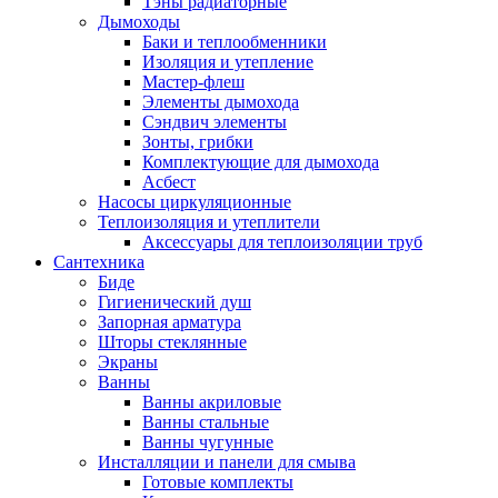
Тэны радиаторные
Дымоходы
Баки и теплообменники
Изоляция и утепление
Мастер-флеш
Элементы дымохода
Сэндвич элементы
Зонты, грибки
Комплектующие для дымохода
Асбест
Насосы циркуляционные
Теплоизоляция и утеплители
Аксессуары для теплоизоляции труб
Сантехника
Биде
Гигиенический душ
Запорная арматура
Шторы стеклянные
Экраны
Ванны
Ванны акриловые
Ванны стальные
Ванны чугунные
Инсталляции и панели для смыва
Готовые комплекты