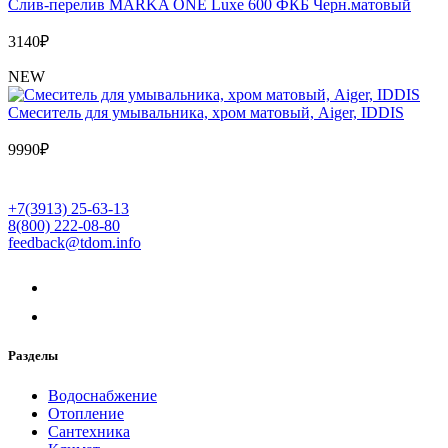
Слив-перелив MARKA ONE Luxe 600 ФКБ Черн.матовый
3140
₽
NEW
Cмеситель для умывальника, хром матовый, Aiger, IDDIS
9990
₽
+7(3913) 25-63-13
8(800) 222-08-80
feedback@tdom.info
Разделы
Водоснабжение
Отопление
Сантехника