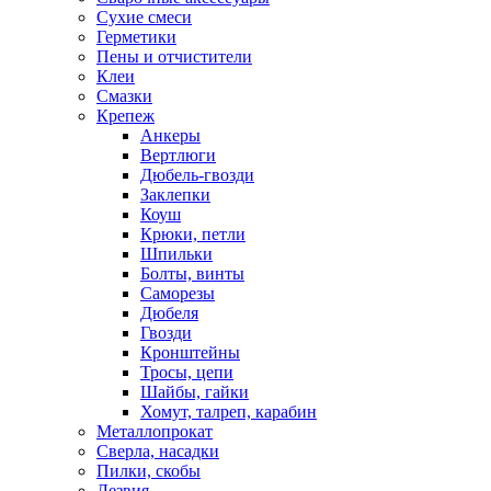
Сухие смеси
Герметики
Пены и отчистители
Клеи
Смазки
Крепеж
Анкеры
Вертлюги
Дюбель-гвозди
Заклепки
Коуш
Крюки, петли
Шпильки
Болты, винты
Саморезы
Дюбеля
Гвозди
Кронштейны
Тросы, цепи
Шайбы, гайки
Хомут, талреп, карабин
Металлопрокат
Сверла, насадки
Пилки, скобы
Лезвия