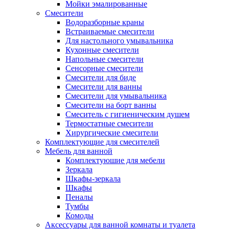
Мойки эмалированные
Смесители
Водоразборные краны
Встраиваемые смесители
Для настольного умывальника
Кухонные смесители
Напольные смесители
Сенсорные смесители
Смесители для биде
Смесители для ванны
Смесители для умывальника
Смесители на борт ванны
Смеситель с гигиеническим душем
Термостатные смесители
Хирургические смесители
Комплектующие для смесителей
Мебель для ванной
Комплектуюшие для мебели
Зеркала
Шкафы-зеркала
Шкафы
Пеналы
Тумбы
Комоды
Аксессуары для ванной комнаты и туалета