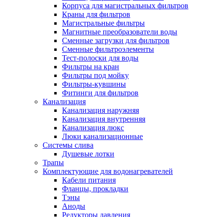
Корпуса для магистральных фильтров
Краны для фильтров
Магистральные фильтры
Магнитные преобразователи воды
Новости и Акции
Сменные загрузки для фильтров
Сменные фильтроэлементы
Тест-полоски для воды
Оплата и доставка
Фильтры на кран
Сервис-центр
Фильтры под мойку
Фильтры-кувшины
Фитинги для фильтров
Адреса Сервис-центров
Канализация
Канализация наружняя
Канализация внутренняя
Канализация люкс
Люки канализационные
Обмен и возврат товара
Системы слива
Душевые лотки
Трапы
Вакансии
Комплектующие для водонагревателей
Контакты
Кабели питания
Фланцы, прокладки
Тэны
Аноды
Редукторы давления