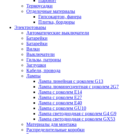
Паронит
Термоусадки
Отделочные материалы
Гипсокартон, фанера
Плитка, бордюры
Электротовары
Автоматические выключатели
Батарейки
Батарейки
Вилки
Выключатели
Гильзы, патроны
Заглушки
Кабели, провода
Лампы
Лампа линейная с цоколем G13
Лампа люминесцентная с цоколем 2G7
Лампа с цоколем E14
Лампа с цоколем E27
Лампа с цоколем E40
Лампа с цоколем GU10
Лампа светодиодная с цоколем G4 G9
Лампа светодиодная с цоколем GX53
Материалы для монтажа
Распределительные коробки