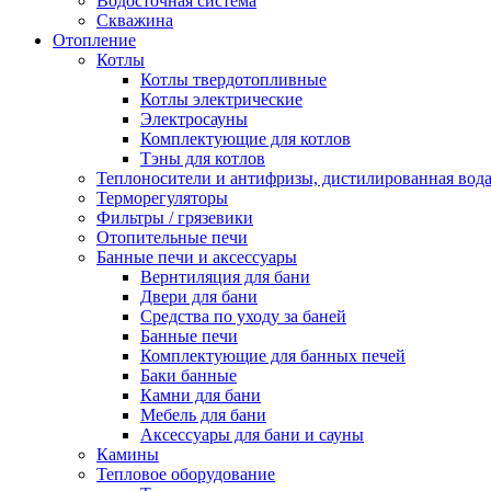
Водосточная система
Скважина
Отопление
Котлы
Котлы твердотопливные
Котлы электрические
Электросауны
Комплектующие для котлов
Тэны для котлов
Теплоносители и антифризы, дистилированная вод
Терморегуляторы
Фильтры / грязевики
Отопительные печи
Банные печи и аксессуары
Вернтиляция для бани
Двери для бани
Средства по уходу за баней
Банные печи
Комплектующие для банных печей
Баки банные
Камни для бани
Мебель для бани
Аксессуары для бани и сауны
Камины
Тепловое оборудование