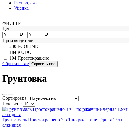
Распродажа
Уценка
ФИЛЬТР
Цена
₽
–
₽
Производители
230
ECOLINE
184
KUDO
104
Простокрашено
Сбросить все
Грунтовка
Сортировка:
Показать:
Грунт-эмаль Простокрашено 3 в 1 по ржавчине чёрная 1,9кг
алкидная