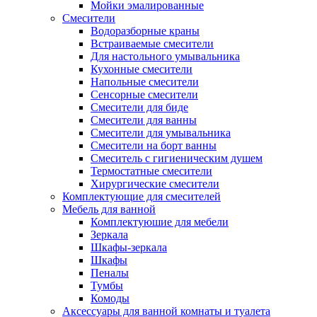
Мойки эмалированные
Смесители
Водоразборные краны
Встраиваемые смесители
Для настольного умывальника
Кухонные смесители
Напольные смесители
Сенсорные смесители
Смесители для биде
Смесители для ванны
Смесители для умывальника
Смесители на борт ванны
Смеситель с гигиеническим душем
Термостатные смесители
Хирургические смесители
Комплектующие для смесителей
Мебель для ванной
Комплектуюшие для мебели
Зеркала
Шкафы-зеркала
Шкафы
Пеналы
Тумбы
Комоды
Аксессуары для ванной комнаты и туалета