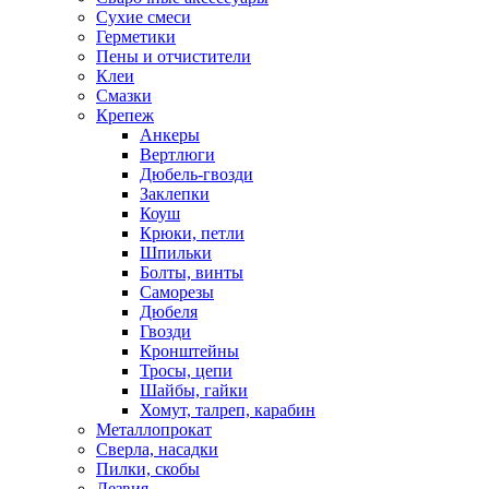
Сухие смеси
Герметики
Пены и отчистители
Клеи
Смазки
Крепеж
Анкеры
Вертлюги
Дюбель-гвозди
Заклепки
Коуш
Крюки, петли
Шпильки
Болты, винты
Саморезы
Дюбеля
Гвозди
Кронштейны
Тросы, цепи
Шайбы, гайки
Хомут, талреп, карабин
Металлопрокат
Сверла, насадки
Пилки, скобы
Лезвия