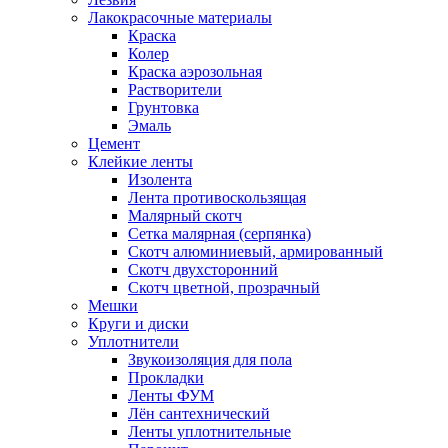
Лакокрасочные материалы
Краска
Колер
Краска аэрозольная
Растворители
Грунтовка
Эмаль
Цемент
Клейкие ленты
Изолента
Лента противоскользящая
Малярный скотч
Сетка малярная (серпянка)
Скотч алюминиевый, армированный
Скотч двухсторонний
Скотч цветной, прозрачный
Мешки
Круги и диски
Уплотнители
Звукоизоляция для пола
Прокладки
Ленты ФУМ
Лён сантехнический
Ленты уплотнительные