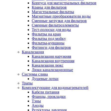
Корпуса для магистральных фильтров
Краны для фильтров
Магистральные фильтры
Магнитные преобразователи воды
Новости и Акции
Сменные загрузки для фильтров
Сменные фильтроэлементы
Тест-полоски для воды
Оплата и доставка
Фильтры на кран
Сервис-центр
Фильтры под мойку
Фильтры-кувшины
Фитинги для фильтров
Адреса Сервис-центров
Канализация
Канализация наружняя
Канализация внутренняя
Канализация люкс
Люки канализационные
Обмен и возврат товара
Системы слива
Душевые лотки
Трапы
Вакансии
Комплектующие для водонагревателей
Контакты
Кабели питания
Фланцы, прокладки
Тэны
Аноды
Редукторы давления