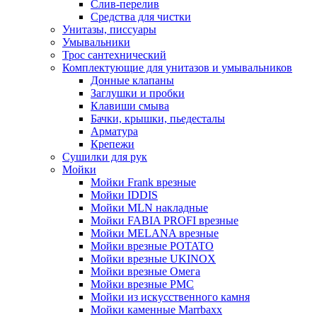
Слив-перелив
Средства для чистки
Унитазы, писсуары
Умывальники
Трос сантехнический
Комплектующие для унитазов и умывальников
Донные клапаны
Заглушки и пробки
Клавиши смыва
Бачки, крышки, пьедесталы
Арматура
Крепежи
Сушилки для рук
Мойки
Мойки Frank врезные
Мойки IDDIS
Мойки MLN накладные
Мойки FABIA PROFI врезные
Мойки MELANA врезные
Мойки врезные POTATO
Мойки врезные UKINOX
Мойки врезные Омега
Мойки врезные РМС
Мойки из искусственного камня
Мойки каменные Marrbaxx