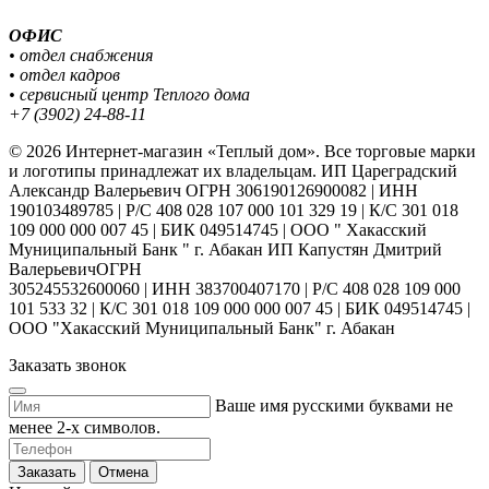
ОФИС
• отдел снабжения
• отдел кадров
• сервисный центр Теплого дома
+7 (3902) 24-88-11
© 2026 Интернет-магазин «Теплый дом». Все торговые марки
и логотипы принадлежат их владельцам. ИП Цареградский
Александр Валерьевич ОГРН 306190126900082 | ИНН
190103489785 | Р/С 408 028 107 000 101 329 19 | К/С 301 018
109 000 000 007 45 | БИК 049514745 | ООО " Хакасский
Муниципальный Банк " г. Абакан ИП Капустян Дмитрий
ВалерьевичОГРН
305245532600060 | ИНН 383700407170 | Р/С 408 028 109 000
101 533 32 | К/С 301 018 109 000 000 007 45 | БИК 049514745 |
ООО "Хакасский Муниципальный Банк" г. Абакан
Заказать звонок
Ваше имя русскими буквами не
менее 2-х символов.
Заказать
Отмена