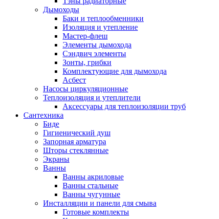
Тэны радиаторные
Дымоходы
Баки и теплообменники
Изоляция и утепление
Мастер-флеш
Элементы дымохода
Сэндвич элементы
Зонты, грибки
Комплектующие для дымохода
Асбест
Насосы циркуляционные
Теплоизоляция и утеплители
Аксессуары для теплоизоляции труб
Сантехника
Биде
Гигиенический душ
Запорная арматура
Шторы стеклянные
Экраны
Ванны
Ванны акриловые
Ванны стальные
Ванны чугунные
Инсталляции и панели для смыва
Готовые комплекты