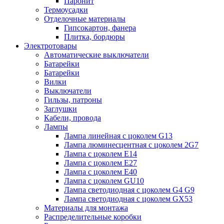
Паронит
Термоусадки
Отделочные материалы
Гипсокартон, фанера
Плитка, бордюры
Электротовары
Автоматические выключатели
Батарейки
Батарейки
Вилки
Выключатели
Гильзы, патроны
Заглушки
Кабели, провода
Лампы
Лампа линейная с цоколем G13
Лампа люминесцентная с цоколем 2G7
Лампа с цоколем E14
Лампа с цоколем E27
Лампа с цоколем E40
Лампа с цоколем GU10
Лампа светодиодная с цоколем G4 G9
Лампа светодиодная с цоколем GX53
Материалы для монтажа
Распределительные коробки