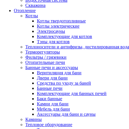
Водосточная система
Скважина
Отопление
Котлы
Котлы твердотопливные
Котлы электрические
Электросауны
Комплектующие для котлов
Тэны для котлов
Теплоносители и антифризы, дистилированная вод
Терморегуляторы
Фильтры / грязевики
Отопительные печи
Банные печи и аксессуары
Вернтиляция для бани
Двери для бани
Средства по уходу за баней
Банные печи
Комплектующие для банных печей
Баки банные
Камни для бани
Мебель для бани
Аксессуары для бани и сауны
Камины
Тепловое оборудование