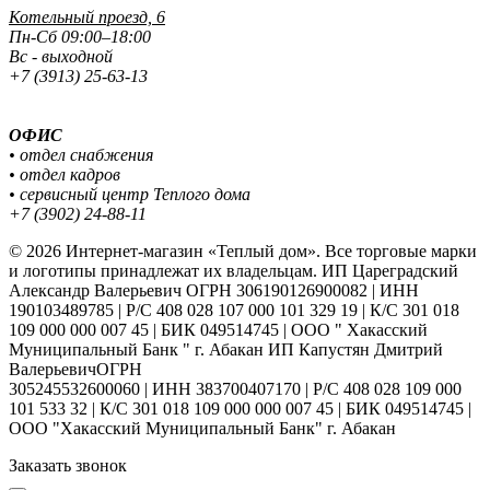
Котельный проезд, 6
Пн-Сб 09:00–18:00
Вс - выходной
+7 (3913) 25-63-13
ОФИС
• отдел снабжения
• отдел кадров
• сервисный центр Теплого дома
+7 (3902) 24-88-11
© 2026 Интернет-магазин «Теплый дом». Все торговые марки
и логотипы принадлежат их владельцам. ИП Цареградский
Александр Валерьевич ОГРН 306190126900082 | ИНН
190103489785 | Р/С 408 028 107 000 101 329 19 | К/С 301 018
109 000 000 007 45 | БИК 049514745 | ООО " Хакасский
Муниципальный Банк " г. Абакан ИП Капустян Дмитрий
ВалерьевичОГРН
305245532600060 | ИНН 383700407170 | Р/С 408 028 109 000
101 533 32 | К/С 301 018 109 000 000 007 45 | БИК 049514745 |
ООО "Хакасский Муниципальный Банк" г. Абакан
Заказать звонок