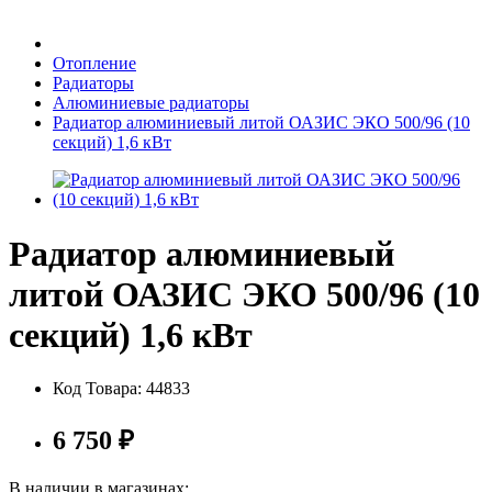
Бытовая техника
Отопление
Радиаторы
Алюминиевые радиаторы
Хозяйственные товары
Радиатор алюминиевый литой ОАЗИС ЭКО 500/96 (10
секций) 1,6 кВт
Строительные товары
Радиатор алюминиевый
литой ОАЗИС ЭКО 500/96 (10
секций) 1,6 кВт
Все для бани
Код Товара:
44833
Блог
6 750
₽
Полезные статьи
В наличии в магазинах: