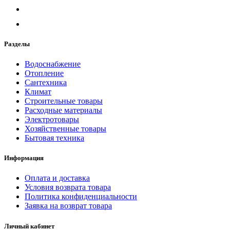
Новости и Акции
Разделы
Оплата и доставка
Водоснабжение
Сервис-центр
Отопление
Сантехника
Климат
Строительные товары
Адреса Сервис-центров
Расходные материалы
Электротовары
Хозяйственные товары
Бытовая техника
Обмен и возврат товара
Информация
Оплата и доставка
Вакансии
Условия возврата товара
Контакты
Политика конфиденциальности
Заявка на возврат товара
Личный кабинет