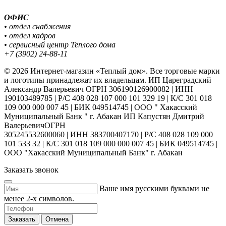
ОФИС
• отдел снабжения
• отдел кадров
• сервисный центр Теплого дома
+7 (3902) 24-88-11
© 2026 Интернет-магазин «Теплый дом». Все торговые марки
и логотипы принадлежат их владельцам. ИП Цареградский
Александр Валерьевич ОГРН 306190126900082 | ИНН
190103489785 | Р/С 408 028 107 000 101 329 19 | К/С 301 018
109 000 000 007 45 | БИК 049514745 | ООО " Хакасский
Муниципальный Банк " г. Абакан ИП Капустян Дмитрий
ВалерьевичОГРН
305245532600060 | ИНН 383700407170 | Р/С 408 028 109 000
101 533 32 | К/С 301 018 109 000 000 007 45 | БИК 049514745 |
ООО "Хакасский Муниципальный Банк" г. Абакан
Заказать звонок
Ваше имя русскими буквами не
менее 2-х символов.
Заказать
Отмена