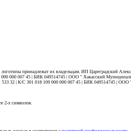
 и логотипы принадлежат их владельцам. ИП Цареградский Але
 109 000 000 007 45 | БИК 049514745 | ООО " Хакасский Муници
1 533 32 | К/С 301 018 109 000 000 007 45 | БИК 049514745 | О
е 2-х символов.
альных данных в соответсвии с
политикой конфиденциальности.